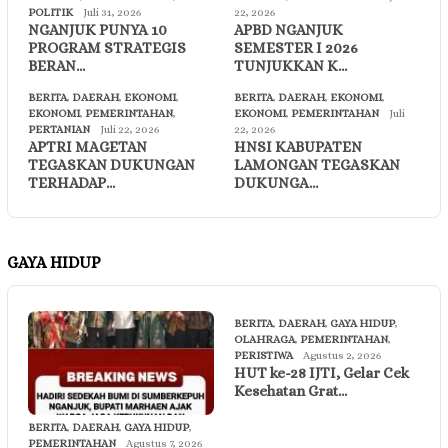
POLITIK
Juli 31, 2026
22, 2026
NGANJUK PUNYA 10
APBD NGANJUK
PROGRAM STRATEGIS
SEMESTER I 2026
BERAN…
TUNJUKKAN K…
BERITA
,
DAERAH
,
EKONOMI
,
BERITA
,
DAERAH
,
EKONOMI
,
EKONOMI
,
PEMERINTAHAN
,
EKONOMI
,
PEMERINTAHAN
Juli
PERTANIAN
Juli 22, 2026
22, 2026
APTRI MAGETAN
HNSI KABUPATEN
TEGASKAN DUKUNGAN
LAMONGAN TEGASKAN
TERHADAP…
DUKUNGA…
GAYA HIDUP
BERITA
,
DAERAH
,
GAYA HIDUP
,
OLAHRAGA
,
PEMERINTAHAN
,
PERISTIWA
Agustus 2, 2026
HUT ke-28 IJTI, Gelar Cek
Kesehatan Grat…
BERITA
,
DAERAH
,
GAYA HIDUP
,
PEMERINTAHAN
Agustus 7, 2026