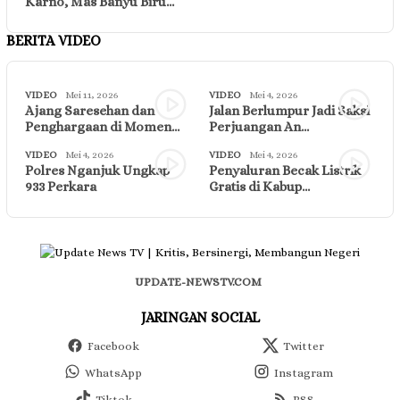
Karno, Mas Banyu Biru…
BERITA VIDEO
VIDEO
Mei 11, 2026
VIDEO
Mei 4, 2026
Ajang Saresehan dan
Jalan Berlumpur Jadi Saksi
Penghargaan di Momen…
Perjuangan An…
VIDEO
Mei 4, 2026
VIDEO
Mei 4, 2026
Polres Nganjuk Ungkap
Penyaluran Becak Listrik
933 Perkara
Gratis di Kabup…
UPDATE-NEWSTV.COM
JARINGAN SOCIAL
Facebook
Twitter
WhatsApp
Instagram
Tiktok
RSS