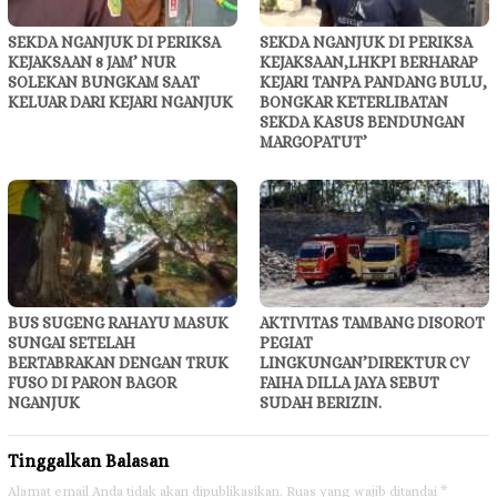
SEKDA NGANJUK DI PERIKSA
SEKDA NGANJUK DI PERIKSA
KEJAKSAAN 8 JAM’ NUR
KEJAKSAAN,LHKPI BERHARAP
SOLEKAN BUNGKAM SAAT
KEJARI TANPA PANDANG BULU,
KELUAR DARI KEJARI NGANJUK
BONGKAR KETERLIBATAN
SEKDA KASUS BENDUNGAN
MARGOPATUT’
BUS SUGENG RAHAYU MASUK
AKTIVITAS TAMBANG DISOROT
SUNGAI SETELAH
PEGIAT
BERTABRAKAN DENGAN TRUK
LINGKUNGAN’DIREKTUR CV
FUSO DI PARON BAGOR
FAIHA DILLA JAYA SEBUT
NGANJUK
SUDAH BERIZIN.
Tinggalkan Balasan
Alamat email Anda tidak akan dipublikasikan.
Ruas yang wajib ditandai
*