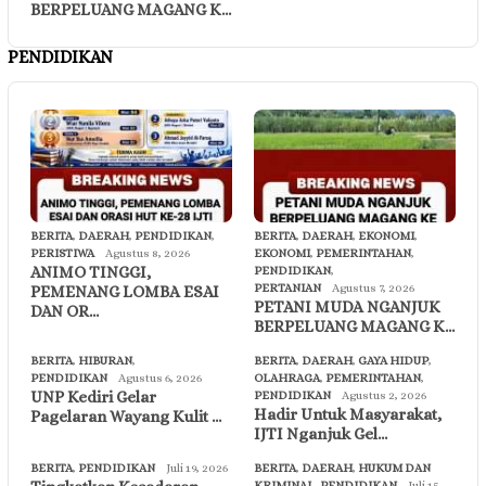
BERPELUANG MAGANG K…
PENDIDIKAN
BERITA
,
DAERAH
,
PENDIDIKAN
,
BERITA
,
DAERAH
,
EKONOMI
,
PERISTIWA
Agustus 8, 2026
EKONOMI
,
PEMERINTAHAN
,
ANIMO TINGGI,
PENDIDIKAN
,
PERTANIAN
Agustus 7, 2026
PEMENANG LOMBA ESAI
PETANI MUDA NGANJUK
DAN OR…
BERPELUANG MAGANG K…
BERITA
,
HIBURAN
,
BERITA
,
DAERAH
,
GAYA HIDUP
,
PENDIDIKAN
Agustus 6, 2026
OLAHRAGA
,
PEMERINTAHAN
,
UNP Kediri Gelar
PENDIDIKAN
Agustus 2, 2026
Hadir Untuk Masyarakat,
Pagelaran Wayang Kulit …
IJTI Nganjuk Gel…
BERITA
,
PENDIDIKAN
Juli 19, 2026
BERITA
,
DAERAH
,
HUKUM DAN
KRIMINAL
,
PENDIDIKAN
Juli 15,