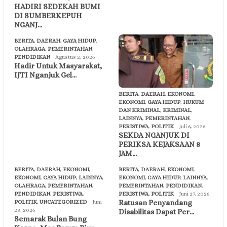
HADIRI SEDEKAH BUMI
DI SUMBERKEPUH
NGANJ…
BERITA
,
DAERAH
,
GAYA HIDUP
,
OLAHRAGA
,
PEMERINTAHAN
,
PENDIDIKAN
Agustus 2, 2026
Hadir Untuk Masyarakat,
IJTI Nganjuk Gel…
BERITA
,
DAERAH
,
EKONOMI
,
EKONOMI
,
GAYA HIDUP
,
HUKUM
DAN KRIMINAL
,
KRIMINAL
,
LAINNYA
,
PEMERINTAHAN
,
PERISTIWA
,
POLITIK
Juli 6, 2026
SEKDA NGANJUK DI
PERIKSA KEJAKSAAN 8
JAM…
BERITA
,
DAERAH
,
EKONOMI
,
BERITA
,
DAERAH
,
EKONOMI
,
EKONOMI
,
GAYA HIDUP
,
LAINNYA
,
EKONOMI
,
GAYA HIDUP
,
LAINNYA
,
OLAHRAGA
,
PEMERINTAHAN
,
PEMERINTAHAN
,
PENDIDIKAN
,
PENDIDIKAN
,
PERISTIWA
,
PERISTIWA
,
POLITIK
Juni 27, 2026
Ratusan Penyandang
POLITIK
,
UNCATEGORIZED
Juni
28, 2026
Disabilitas Dapat Per…
Semarak Bulan Bung