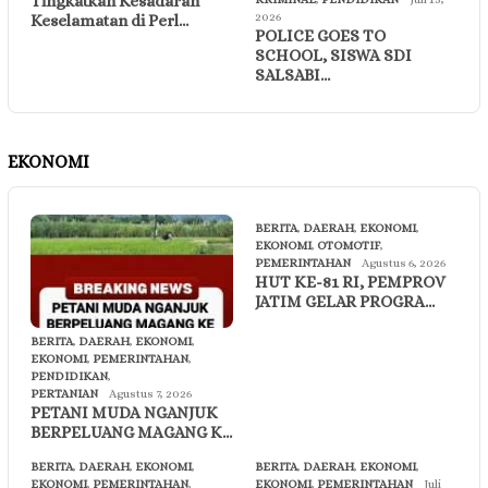
Tingkatkan Kesadaran
2026
Keselamatan di Perl…
POLICE GOES TO
SCHOOL, SISWA SDI
SALSABI…
EKONOMI
BERITA
,
DAERAH
,
EKONOMI
,
EKONOMI
,
OTOMOTIF
,
PEMERINTAHAN
Agustus 6, 2026
HUT KE-81 RI, PEMPROV
JATIM GELAR PROGRA…
BERITA
,
DAERAH
,
EKONOMI
,
EKONOMI
,
PEMERINTAHAN
,
PENDIDIKAN
,
PERTANIAN
Agustus 7, 2026
PETANI MUDA NGANJUK
BERPELUANG MAGANG K…
BERITA
,
DAERAH
,
EKONOMI
,
BERITA
,
DAERAH
,
EKONOMI
,
EKONOMI
,
PEMERINTAHAN
,
EKONOMI
,
PEMERINTAHAN
Juli