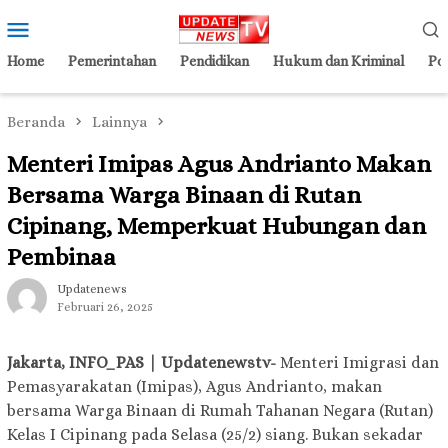
Loncat
Menu
ke
Mobile
konten
Home
Pemerintahan
Pendidikan
Hukum dan Kriminal
Pol
Beranda
Lainnya
Menteri Imipas Agus Andrianto Makan
Bersama Warga Binaan di Rutan
Cipinang, Memperkuat Hubungan dan
Pembinaa
Updatenews
Februari 26, 2025
Jakarta, INFO_PAS | Updatenewstv-
Menteri Imigrasi dan
Pemasyarakatan (Imipas), Agus Andrianto, makan
bersama Warga Binaan di Rumah Tahanan Negara (Rutan)
Kelas I Cipinang pada Selasa (25/2) siang. Bukan sekadar