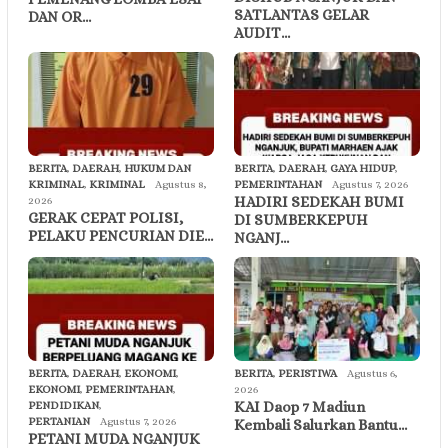
SATLANTAS GELAR
DAN OR…
AUDIT…
BERITA
,
DAERAH
,
HUKUM DAN
BERITA
,
DAERAH
,
GAYA HIDUP
,
KRIMINAL
,
KRIMINAL
Agustus 8,
PEMERINTAHAN
Agustus 7, 2026
HADIRI SEDEKAH BUMI
2026
GERAK CEPAT POLISI,
DI SUMBERKEPUH
PELAKU PENCURIAN DIE…
NGANJ…
BERITA
,
DAERAH
,
EKONOMI
,
BERITA
,
PERISTIWA
Agustus 6,
EKONOMI
,
PEMERINTAHAN
,
2026
KAI Daop 7 Madiun
PENDIDIKAN
,
PERTANIAN
Agustus 7, 2026
Kembali Salurkan Bantu…
PETANI MUDA NGANJUK