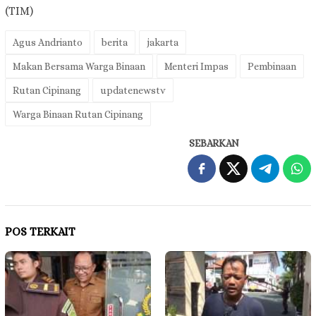
(TIM)
Agus Andrianto
berita
jakarta
Makan Bersama Warga Binaan
Menteri Impas
Pembinaan
Rutan Cipinang
updatenewstv
Warga Binaan Rutan Cipinang
SEBARKAN
POS TERKAIT