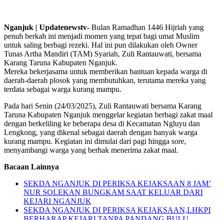
Nganjuk | Updatenewstv-
Bulan Ramadhan 1446 Hijriah yang
penuh berkah ini menjadi momen yang tepat bagi umat Muslim
untuk saling berbagi rezeki. Hal ini pun dilakukan oleh Owner
Tunas Artha Mandiri (TAM) Syariah, Zuli Rantauwati, bersama
Karang Taruna Kabupaten Nganjuk.
Mereka bekerjasama untuk memberikan bantuan kepada warga di
daerah-daerah plosok yang membutuhkan, terutama mereka yang
terdata sebagai warga kurang mampu.
Pada hari Senin (24/03/2025), Zuli Rantauwati bersama Karang
Taruna Kabupaten Nganjuk menggelar kegiatan berbagi zakat maal
dengan berkeliling ke beberapa desa di Kecamatan Ngluyu dan
Lengkong, yang dikenal sebagai daerah dengan banyak warga
kurang mampu. Kegiatan ini dimulai dari pagi hingga sore,
menyambangi warga yang berhak menerima zakat maal.
Bacaan Lainnya
SEKDA NGANJUK DI PERIKSA KEJAKSAAN 8 JAM’
NUR SOLEKAN BUNGKAM SAAT KELUAR DARI
KEJARI NGANJUK
SEKDA NGANJUK DI PERIKSA KEJAKSAAN,LHKPI
BERHARAP KEJARI TANPA PANDANG BULU,