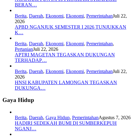
BERAN…
Berita
,
Daerah
,
Ekonomi
,
Ekonomi
,
Pemerintahan
Juli 22,
2026
APBD NGANJUK SEMESTER I 2026 TUNJUKKAN
K…
Berita
,
Daerah
,
Ekonomi
,
Ekonomi
,
Pemerintahan
,
Pertanian
Juli 22, 2026
APTRI MAGETAN TEGASKAN DUKUNGAN
TERHADAP…
Berita
,
Daerah
,
Ekonomi
,
Ekonomi
,
Pemerintahan
Juli 22,
2026
HNSI KABUPATEN LAMONGAN TEGASKAN
DUKUNGA…
Gaya Hidup
Berita
,
Daerah
,
Gaya Hidup
,
Pemerintahan
Agustus 7, 2026
HADIRI SEDEKAH BUMI DI SUMBERKEPUH
NGANJ…