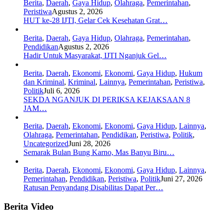
Berita
,
Daerah
,
Gaya Hidup
,
Olahraga
,
Pemerintahan
,
Peristiwa
Agustus 2, 2026
HUT ke-28 IJTI, Gelar Cek Kesehatan Grat…
Berita
,
Daerah
,
Gaya Hidup
,
Olahraga
,
Pemerintahan
,
Pendidikan
Agustus 2, 2026
Hadir Untuk Masyarakat, IJTI Nganjuk Gel…
Berita
,
Daerah
,
Ekonomi
,
Ekonomi
,
Gaya Hidup
,
Hukum
dan Kriminal
,
Kriminal
,
Lainnya
,
Pemerintahan
,
Peristiwa
,
Politik
Juli 6, 2026
SEKDA NGANJUK DI PERIKSA KEJAKSAAN 8
JAM…
Berita
,
Daerah
,
Ekonomi
,
Ekonomi
,
Gaya Hidup
,
Lainnya
,
Olahraga
,
Pemerintahan
,
Pendidikan
,
Peristiwa
,
Politik
,
Uncategorized
Juni 28, 2026
Semarak Bulan Bung Karno, Mas Banyu Biru…
Berita
,
Daerah
,
Ekonomi
,
Ekonomi
,
Gaya Hidup
,
Lainnya
,
Pemerintahan
,
Pendidikan
,
Peristiwa
,
Politik
Juni 27, 2026
Ratusan Penyandang Disabilitas Dapat Per…
Berita Video