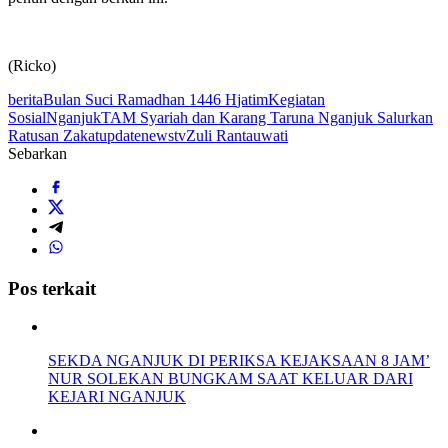
(Ricko)
berita
Bulan Suci Ramadhan 1446 H
jatim
Kegiatan
Sosial
Nganjuk
TAM Syariah dan Karang Taruna Nganjuk Salurkan
Ratusan Zakat
updatenewstv
Zuli Rantauwati
Sebarkan
Pos terkait
SEKDA NGANJUK DI PERIKSA KEJAKSAAN 8 JAM’
NUR SOLEKAN BUNGKAM SAAT KELUAR DARI
KEJARI NGANJUK