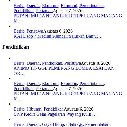
Berita
,
Daerah
,
Ekonomi
,
Ekonomi
,
Pemerintahan
,
Pendidikan
,
Pertanian
Agustus 7, 2026
PETANI MUDA NGANJUK BERPELUANG MAGANG
K…
Berita
,
Peristiwa
Agustus 6, 2026
KAI Daop 7 Madiun Kembali Salurkan Bantu…
Pendidikan
Berita
,
Daerah
,
Pendidikan
,
Peristiwa
Agustus 8, 2026
ANIMO TINGGI, PEMENANG LOMBA ESAI DAN
OR…
Berita
,
Daerah
,
Ekonomi
,
Ekonomi
,
Pemerintahan
,
Pendidikan
,
Pertanian
Agustus 7, 2026
PETANI MUDA NGANJUK BERPELUANG MAGANG
K…
Berita
,
Hiburan
,
Pendidikan
Agustus 6, 2026
UNP Kediri Gelar Pagelaran Wayang Kulit …
Berita
,
Daerah
,
Gaya Hidup
,
Olahraga
,
Pemerintahan
,