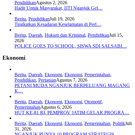
Pendidikan
Agustus 2, 2026
Hadir Untuk Masyarakat, IJTI Nganjuk Gel…
Berita
,
Pendidikan
Juli 19, 2026
Tingkatkan Kesadaran Keselamatan di Perl…
Berita
,
Daerah
,
Hukum dan Kriminal
,
Pendidikan
Juli 15,
2026
POLICE GOES TO SCHOOL, SISWA SDI SALSABI…
Ekonomi
Berita
,
Daerah
,
Ekonomi
,
Ekonomi
,
Pemerintahan
,
Pendidikan
,
Pertanian
Agustus 7, 2026
PETANI MUDA NGANJUK BERPELUANG MAGANG
K…
Berita
,
Daerah
,
Ekonomi
,
Ekonomi
,
Otomotif
,
Pemerintahan
Agustus 6, 2026
HUT KE-81 RI, PEMPROV JATIM GELAR PROGRA…
Berita
,
Daerah
,
Ekonomi
,
Ekonomi
,
Pemerintahan
,
Politik
Juli
31, 2026
NGANJUK PUNYA 10 PROGRAM STRATEGIS