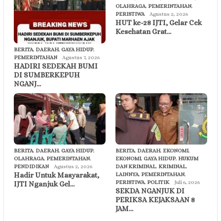
OLAHRAGA
,
PEMERINTAHAN
,
PERISTIWA
Agustus 2, 2026
HUT ke-28 IJTI, Gelar Cek
Kesehatan Grat…
BERITA
,
DAERAH
,
GAYA HIDUP
,
PEMERINTAHAN
Agustus 7, 2026
HADIRI SEDEKAH BUMI
DI SUMBERKEPUH
NGANJ…
BERITA
,
DAERAH
,
GAYA HIDUP
,
BERITA
,
DAERAH
,
EKONOMI
,
OLAHRAGA
,
PEMERINTAHAN
,
EKONOMI
,
GAYA HIDUP
,
HUKUM
PENDIDIKAN
Agustus 2, 2026
DAN KRIMINAL
,
KRIMINAL
,
Hadir Untuk Masyarakat,
LAINNYA
,
PEMERINTAHAN
,
PERISTIWA
,
POLITIK
Juli 6, 2026
IJTI Nganjuk Gel…
SEKDA NGANJUK DI
PERIKSA KEJAKSAAN 8
JAM…