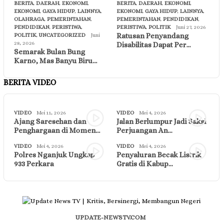
BERITA
,
DAERAH
,
EKONOMI
,
BERITA
,
DAERAH
,
EKONOMI
,
EKONOMI
,
GAYA HIDUP
,
LAINNYA
,
EKONOMI
,
GAYA HIDUP
,
LAINNYA
,
OLAHRAGA
,
PEMERINTAHAN
,
PEMERINTAHAN
,
PENDIDIKAN
,
PENDIDIKAN
,
PERISTIWA
,
PERISTIWA
,
POLITIK
Juni 27, 2026
Ratusan Penyandang
POLITIK
,
UNCATEGORIZED
Juni
28, 2026
Disabilitas Dapat Per…
Semarak Bulan Bung
Karno, Mas Banyu Biru…
BERITA VIDEO
VIDEO
Mei 11, 2026
VIDEO
Mei 4, 2026
Ajang Saresehan dan
Jalan Berlumpur Jadi Saksi
Penghargaan di Momen…
Perjuangan An…
VIDEO
Mei 4, 2026
VIDEO
Mei 4, 2026
Polres Nganjuk Ungkap
Penyaluran Becak Listrik
933 Perkara
Gratis di Kabup…
UPDATE-NEWSTV.COM