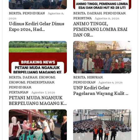
BERITA
,
PENDIDIKAN
Agustus 8,
BERITA
,
DAERAH
,
PENDIDIKAN
,
2026
PERISTIWA
Agustus 8, 2026
Udinus Kediri Gelar Dinus
ANIMO TINGGI,
Expo 2026, Had…
PEMENANG LOMBA ESAI
DAN OR…
BERITA
,
DAERAH
,
EKONOMI
,
BERITA
,
HIBURAN
,
EKONOMI
,
PEMERINTAHAN
,
PENDIDIKAN
Agustus 6, 2026
UNP Kediri Gelar
PENDIDIKAN
,
PERTANIAN
Agustus 7, 2026
Pagelaran Wayang Kulit …
PETANI MUDA NGANJUK
BERPELUANG MAGANG K…