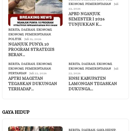
EKONOMI
,
PEMERINTAHAN
Juli
22, 2026
APBD NGANJUK
SEMESTER I 2026
TUNJUKKAN K…
BERITA
,
DAERAH
,
EKONOMI
,
EKONOMI
,
PEMERINTAHAN
,
POLITIK
Juli 31, 2026
NGANJUK PUNYA 10
PROGRAM STRATEGIS
BERAN…
BERITA
,
DAERAH
,
EKONOMI
,
BERITA
,
DAERAH
,
EKONOMI
,
EKONOMI
,
PEMERINTAHAN
,
EKONOMI
,
PEMERINTAHAN
Juli
PERTANIAN
Juli 22, 2026
22, 2026
APTRI MAGETAN
HNSI KABUPATEN
TEGASKAN DUKUNGAN
LAMONGAN TEGASKAN
TERHADAP…
DUKUNGA…
GAYA HIDUP
BERITA
,
DAERAH
,
GAYA HIDUP
,