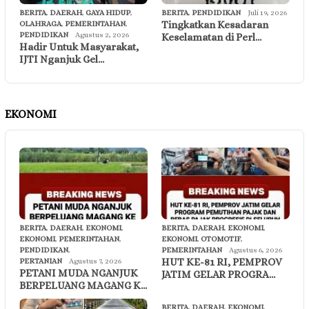
BERITA
,
DAERAH
,
GAYA HIDUP
,
BERITA
,
PENDIDIKAN
Juli 19, 2026
Tingkatkan Kesadaran
OLAHRAGA
,
PEMERINTAHAN
,
PENDIDIKAN
Agustus 2, 2026
Keselamatan di Perl…
Hadir Untuk Masyarakat,
IJTI Nganjuk Gel…
EKONOMI
BERITA
,
DAERAH
,
EKONOMI
,
BERITA
,
DAERAH
,
EKONOMI
,
EKONOMI
,
PEMERINTAHAN
,
EKONOMI
,
OTOMOTIF
,
PENDIDIKAN
,
PEMERINTAHAN
Agustus 6, 2026
HUT KE-81 RI, PEMPROV
PERTANIAN
Agustus 7, 2026
PETANI MUDA NGANJUK
JATIM GELAR PROGRA…
BERPELUANG MAGANG K…
BERITA
,
DAERAH
,
EKONOMI
,