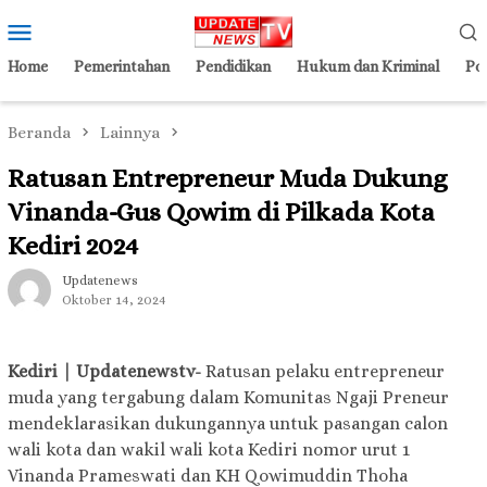
Loncat
Menu
ke
Mobile
konten
Home
Pemerintahan
Pendidikan
Hukum dan Kriminal
Pol
Beranda
Lainnya
Ratusan Entrepreneur Muda Dukung
Vinanda-Gus Qowim di Pilkada Kota
Kediri 2024
Updatenews
Oktober 14, 2024
Kediri | Updatenewstv-
Ratusan pelaku entrepreneur
muda yang tergabung dalam Komunitas Ngaji Preneur
mendeklarasikan dukungannya untuk pasangan calon
wali kota dan wakil wali kota Kediri nomor urut 1
Vinanda Prameswati dan KH Qowimuddin Thoha