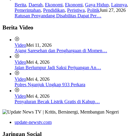
Berita
,
Daerah
,
Ekonomi
,
Ekonomi
,
Gaya Hidup
,
Lainnya
,
Pemerintahan
,
Pendidikan
,
Peristiwa
,
Politik
Juni 27, 2026
Ratusan Penyandang Disabilitas Dapat Per…
Berita Video
Video
Mei 11, 2026
Ajang Saresehan dan Penghargaan di Momen…
Video
Mei 4, 2026
Jalan Berlumpur Jadi Saksi Perjuangan An…
Video
Mei 4, 2026
Polres Nganjuk Ungkap 933 Perkara
Video
Mei 4, 2026
Penyaluran Becak Listrik Gratis di Kabup…
update-newstv.com
Jaringan Social