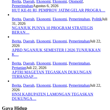
Berita
,
Daerah
,
Ekonomi
,
Ekonomi
,
Otomotif
,
Pemerintahan
Agustus 6, 2026
HUT KE-81 RI, PEMPROV JATIM GELAR PROGRA…
Berita
,
Daerah
,
Ekonomi
,
Ekonomi
,
Pemerintahan
,
Politik
Juli
31, 2026
NGANJUK PUNYA 10 PROGRAM STRATEGIS
BERAN…
Berita
,
Daerah
,
Ekonomi
,
Ekonomi
,
Pemerintahan
Juli 22,
2026
APBD NGANJUK SEMESTER I 2026 TUNJUKKAN
K…
Berita
,
Daerah
,
Ekonomi
,
Ekonomi
,
Pemerintahan
,
Pertanian
Juli 22, 2026
APTRI MAGETAN TEGASKAN DUKUNGAN
TERHADAP…
Berita
,
Daerah
,
Ekonomi
,
Ekonomi
,
Pemerintahan
Juli 22,
2026
HNSI KABUPATEN LAMONGAN TEGASKAN
DUKUNGA…
Gaya Hidup