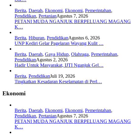
Berita
,
Daerah
,
Ekonomi
,
Ekonomi
,
Pemerintahan
,
Pendidikan
,
Pertanian
Agustus 7, 2026
PETANI MUDA NGANJUK BERPELUANG MAGANG
K…
Berita
,
Hiburan
,
Pendidikan
Agustus 6, 2026
UNP Kediri Gelar Pagelaran Wayang Kulit …
Berita
,
Daerah
,
Gaya Hidup
,
Olahraga
,
Pemerintahan
,
Pendidikan
Agustus 2, 2026
Hadir Untuk Masyarakat, IJTI Nganjuk Gel…
Berita
,
Pendidikan
Juli 19, 2026
Tingkatkan Kesadaran Keselamatan di Perl…
Ekonomi
Berita
,
Daerah
,
Ekonomi
,
Ekonomi
,
Pemerintahan
,
Pendidikan
,
Pertanian
Agustus 7, 2026
PETANI MUDA NGANJUK BERPELUANG MAGANG
K…