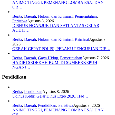
ANIMO TINGGI, PEMENANG LOMBA ESAI DAN
OR…
Berita
,
Daerah
,
Hukum dan Kriminal
,
Pemerintahan
,
Peristiwa
Agustus 8, 2026
DISHUB NGANJUK DAN SATLANTAS GELAR
AUDIT…
Berita
,
Daerah
,
Hukum dan Kriminal
,
Kriminal
Agustus 8,
2026
GERAK CEPAT POLISI, PELAKU PENCURIAN DIE…
Berita
,
Daerah
,
Gaya Hidup
,
Pemerintahan
Agustus 7, 2026
HADIRI SEDEKAH BUMI DI SUMBERKEPUH
NGANJ…
Pendidikan
Berita
,
Pendidikan
Agustus 8, 2026
Udinus Kediri Gelar Dinus Expo 2026, Had…
Berita
,
Daerah
,
Pendidikan
,
Peristiwa
Agustus 8, 2026
ANIMO TINGGI, PEMENANG LOMBA ESAI DAN
OR…