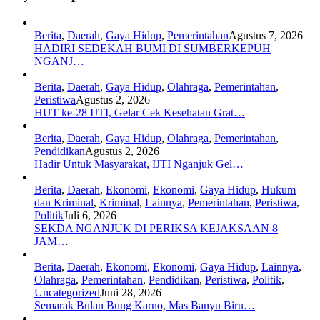
Berita
,
Daerah
,
Gaya Hidup
,
Pemerintahan
Agustus 7, 2026
HADIRI SEDEKAH BUMI DI SUMBERKEPUH
NGANJ…
Berita
,
Daerah
,
Gaya Hidup
,
Olahraga
,
Pemerintahan
,
Peristiwa
Agustus 2, 2026
HUT ke-28 IJTI, Gelar Cek Kesehatan Grat…
Berita
,
Daerah
,
Gaya Hidup
,
Olahraga
,
Pemerintahan
,
Pendidikan
Agustus 2, 2026
Hadir Untuk Masyarakat, IJTI Nganjuk Gel…
Berita
,
Daerah
,
Ekonomi
,
Ekonomi
,
Gaya Hidup
,
Hukum
dan Kriminal
,
Kriminal
,
Lainnya
,
Pemerintahan
,
Peristiwa
,
Politik
Juli 6, 2026
SEKDA NGANJUK DI PERIKSA KEJAKSAAN 8
JAM…
Berita
,
Daerah
,
Ekonomi
,
Ekonomi
,
Gaya Hidup
,
Lainnya
,
Olahraga
,
Pemerintahan
,
Pendidikan
,
Peristiwa
,
Politik
,
Uncategorized
Juni 28, 2026
Semarak Bulan Bung Karno, Mas Banyu Biru…