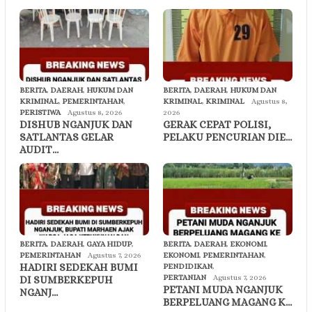
BERITA
,
DAERAH
,
HUKUM DAN
BERITA
,
DAERAH
,
HUKUM DAN
KRIMINAL
,
PEMERINTAHAN
,
KRIMINAL
,
KRIMINAL
Agustus 8,
PERISTIWA
Agustus 8, 2026
2026
DISHUB NGANJUK DAN
GERAK CEPAT POLISI,
SATLANTAS GELAR
PELAKU PENCURIAN DIE…
AUDIT…
BERITA
,
DAERAH
,
GAYA HIDUP
,
BERITA
,
DAERAH
,
EKONOMI
,
PEMERINTAHAN
Agustus 7, 2026
EKONOMI
,
PEMERINTAHAN
,
HADIRI SEDEKAH BUMI
PENDIDIKAN
,
PERTANIAN
Agustus 7, 2026
DI SUMBERKEPUH
PETANI MUDA NGANJUK
NGANJ…
BERPELUANG MAGANG K…