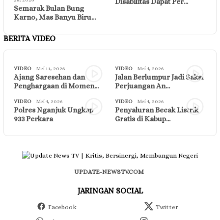
Disabilitas Dapat Per…
Semarak Bulan Bung
Karno, Mas Banyu Biru…
BERITA VIDEO
VIDEO
Mei 11, 2026
VIDEO
Mei 4, 2026
Ajang Saresehan dan
Jalan Berlumpur Jadi Saksi
Penghargaan di Momen…
Perjuangan An…
VIDEO
Mei 4, 2026
VIDEO
Mei 4, 2026
Polres Nganjuk Ungkap
Penyaluran Becak Listrik
933 Perkara
Gratis di Kabup…
UPDATE-NEWSTV.COM
JARINGAN SOCIAL
Facebook
Twitter