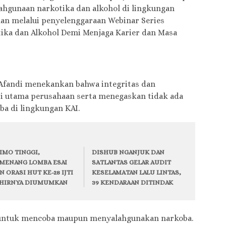
ahgunaan narkotika dan alkohol di lingkungan
kan melalui penyelenggaraan Webinar Series
tika dan Alkohol Demi Menjaga Karier dan Masa
 Afandi menekankan bahwa integritas dan
si utama perusahaan serta menegaskan tidak ada
a di lingkungan KAI.
IMO TINGGI,
DISHUB NGANJUK DAN
MENANG LOMBA ESAI
SATLANTAS GELAR AUDIT
N ORASI HUT KE-28 IJTI
KESELAMATAN LALU LINTAS,
HIRNYA DIUMUMKAN
39 KENDARAAN DITINDAK
n untuk mencoba maupun menyalahgunakan narkoba.