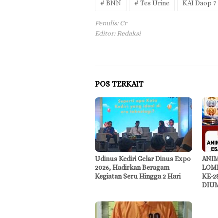
# BNN
# Tes Urine
KAI Daop 7
Penulis: Cr
Editor: Redaksi
POS TERKAIT
Udinus Kediri Gelar Dinus Expo
ANIM
2026, Hadirkan Beragam
LOMB
Kegiatan Seru Hingga 2 Hari
KE-2
DIU