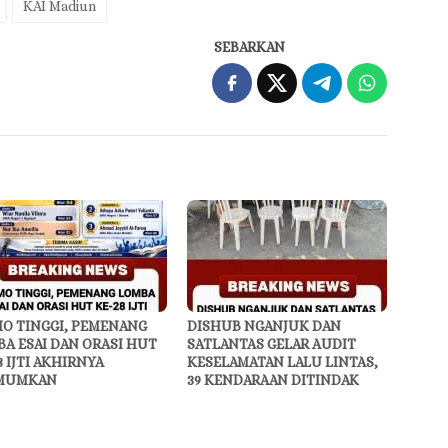
KAI Madiun
SEBARKAN
O TINGGI, PEMENANG
DISHUB NGANJUK DAN
A ESAI DAN ORASI HUT
SATLANTAS GELAR AUDIT
8 IJTI AKHIRNYA
KESELAMATAN LALU LINTAS,
MUMKAN
39 KENDARAAN DITINDAK