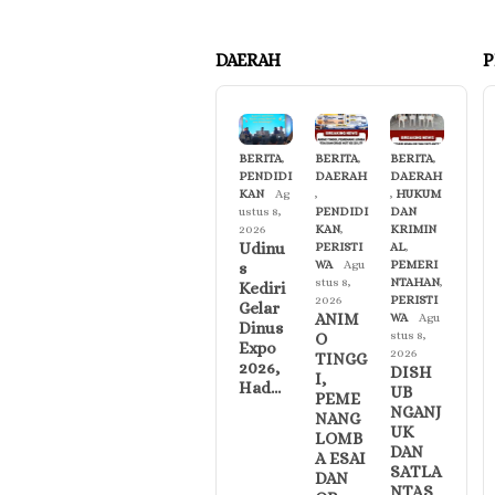
DAERAH
P
BERITA
,
BERITA
,
BERITA
,
PENDIDI
DAERAH
DAERAH
KAN
Ag
,
,
HUKUM
ustus 8,
PENDIDI
DAN
2026
KAN
,
KRIMIN
Udinu
PERISTI
AL
,
WA
Agu
PEMERI
s
stus 8,
NTAHAN
,
Kediri
2026
PERISTI
Gelar
ANIM
WA
Agu
Dinus
stus 8,
O
Expo
2026
TINGG
2026,
DISH
I,
Had…
UB
PEME
NGANJ
NANG
UK
LOMB
DAN
A ESAI
SATLA
DAN
NTAS