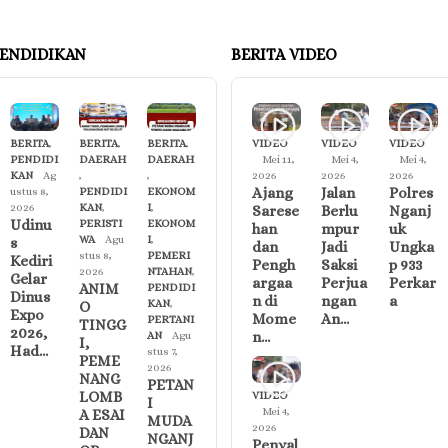
ENDIDIKAN
BERITA VIDEO
BERITA
,
BERITA
,
BERITA
,
VIDEO
VIDEO
VIDEO
PENDIDI
DAERAH
DAERAH
Mei 11,
Mei 4,
Mei 4,
KAN
Ag
,
,
2026
2026
2026
Ajang
Jalan
Polres
ustus 8,
PENDIDI
EKONOM
2026
KAN
,
I
,
Sarese
Berlu
Nganj
Udinu
PERISTI
EKONOM
han
mpur
uk
WA
Agu
I
,
s
dan
Jadi
Ungka
stus 8,
PEMERI
Kediri
Pengh
Saksi
p 933
2026
NTAHAN
,
Gelar
argaa
Perjua
Perkar
ANIM
PENDIDI
Dinus
n di
ngan
a
KAN
,
O
Expo
Mome
An…
PERTANI
TINGG
2026,
n…
AN
Agu
I,
Had…
stus 7,
PEME
2026
NANG
PETAN
LOMB
VIDEO
I
Mei 4,
A ESAI
MUDA
2026
DAN
NGANJ
Penyal