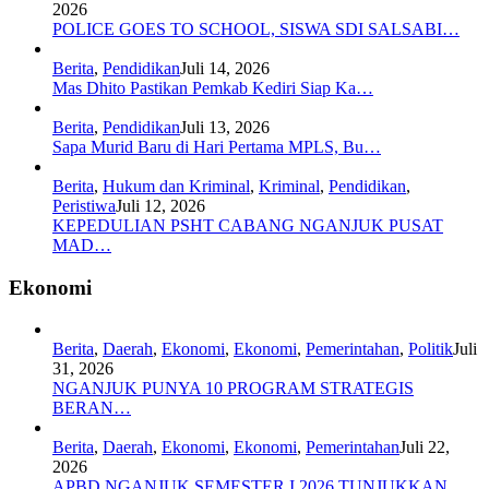
2026
POLICE GOES TO SCHOOL, SISWA SDI SALSABI…
Berita
,
Pendidikan
Juli 14, 2026
Mas Dhito Pastikan Pemkab Kediri Siap Ka…
Berita
,
Pendidikan
Juli 13, 2026
Sapa Murid Baru di Hari Pertama MPLS, Bu…
Berita
,
Hukum dan Kriminal
,
Kriminal
,
Pendidikan
,
Peristiwa
Juli 12, 2026
KEPEDULIAN PSHT CABANG NGANJUK PUSAT
MAD…
Ekonomi
Berita
,
Daerah
,
Ekonomi
,
Ekonomi
,
Pemerintahan
,
Politik
Juli
31, 2026
NGANJUK PUNYA 10 PROGRAM STRATEGIS
BERAN…
Berita
,
Daerah
,
Ekonomi
,
Ekonomi
,
Pemerintahan
Juli 22,
2026
APBD NGANJUK SEMESTER I 2026 TUNJUKKAN