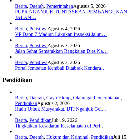
Berita
,
Daerah
,
Pemerintahan
Agustus 5, 2026
PUPR NGANJUK TUNTASKAN PEMBANGUNAN
JALAN…
Berita
,
Peristiwa
Agustus 4, 2026
VP Daop 7 Madiun Lakukan Inspeksi Jalur …
Berita
,
Peristiwa
Agustus 3, 2026
Jalan Sehat Semarakkan Rangkaian Dies Na…
Berita
,
Peristiwa
Agustus 3, 2026
Portal Jembatan Kembali Ditabrak Kendara…
Pendidikan
Berita
,
Daerah
,
Gaya Hidup
,
Olahraga
,
Pemerintahan
,
Pendidikan
Agustus 2, 2026
Hadir Untuk Masyarakat, IJTI Nganjuk Gel…
Berita
,
Pendidikan
Juli 19, 2026
Tingkatkan Kesadaran Keselamatan di Perl…
Berita
,
Daerah
,
Hukum dan Kriminal
,
Pendidikan
Juli 15,