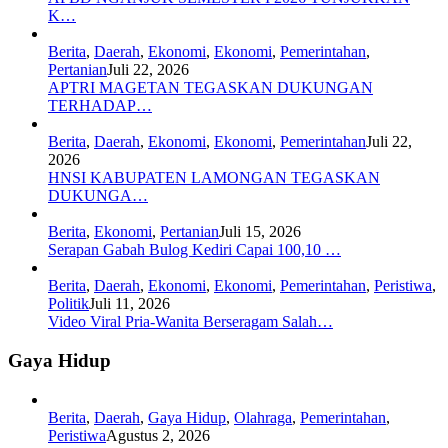
K…
Berita
,
Daerah
,
Ekonomi
,
Ekonomi
,
Pemerintahan
,
Pertanian
Juli 22, 2026
APTRI MAGETAN TEGASKAN DUKUNGAN
TERHADAP…
Berita
,
Daerah
,
Ekonomi
,
Ekonomi
,
Pemerintahan
Juli 22,
2026
HNSI KABUPATEN LAMONGAN TEGASKAN
DUKUNGA…
Berita
,
Ekonomi
,
Pertanian
Juli 15, 2026
Serapan Gabah Bulog Kediri Capai 100,10 …
Berita
,
Daerah
,
Ekonomi
,
Ekonomi
,
Pemerintahan
,
Peristiwa
,
Politik
Juli 11, 2026
Video Viral Pria-Wanita Berseragam Salah…
Gaya Hidup
Berita
,
Daerah
,
Gaya Hidup
,
Olahraga
,
Pemerintahan
,
Peristiwa
Agustus 2, 2026