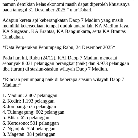
namun demikian kelas ekonomi masih dapat diperoleh khususnya
pada tanggal 31 Desember 2025,” ujar Tohari.
Adapun kereta api keberangkatan Daop 7 Madiun yang masih
memiliki ketersediaan tempat duduk antara lain KA Madiun Jaya,
KA Singasari, KA Brantas, KA Bangunkarta, serta KA Brantas
Tambahan.
*Data Pergerakan Penumpang Rabu, 24 Desember 2025*
Pada hari ini, Rabu (24/12), KAI Daop 7 Madiun mencatat
sebanyak 8.031 pelanggan berangkat (naik) dan 9.973 pelanggan
tiba (turun) di stasiun-stasiun wilayah Daop 7 Madiun.
*Rincian penumpang naik di beberapa stasiun wilayah Daop 7
Madiun:*
1. Madiun: 2.407 pelanggan
2. Kediri: 1.193 pelanggan
3. Jombang: 675 pelanggan
4. Tulungagung: 602 pelanggan
5. Blitar: 655 pelanggan
6. Kertosono: 501 pelanggan
7. Nganjuk: 524 pelanggan
8. Magetan: 384 pelanggan