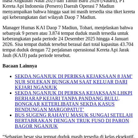
masa Angkutan Natal 2025 dan Tahun Baru 2026 (Nataru), PT
Kereta Api Indonesia (Persero) Daerah Operasi 7 Madiun
menyampaikan bahwa hingga saat ini masih tersedia sisa tiket kereta
api keberangkatan dari wilayah Daop 7 Madiun.
Manager Humas KAI Daop 7 Madiun, Tohari, menjelaskan bahwa
sebanyak 9 persen atau 3.874 tempat duduk masih tersedia untuk
keberangkatan pada periode 24 Desember 2025 hingga 4 Januari
2026. Sisa tempat duduk tersebut berasal dari total kapasitas 43.704
tempat duduk dengan 72 perjalanan operasional Kereta Api Jarak
Jauh (KAJJ) pada periode tersebut.
Bacaan Lainnya
SEKDA NGANJUK DI PERIKSA KEJAKSAAN 8 JAM’
NUR SOLEKAN BUNGKAM SAAT KELUAR DARI
KEJARI NGANJUK
SEKDA NGANJUK DI PERIKSA KEJAKSAAN,LHKPI
BERHARAP KEJARI TANPA PANDANG BULU,
BONGKAR KETERLIBATAN SEKDA KASUS
BENDUNGAN MARGOPATUT’
BUS SUGENG RAHAYU MASUK SUNGAI SETELAH
BERTABRAKAN DENGAN TRUK FUSO DI PARON
BAGOR NGANJUK
“Sebagian besar sisa tempat duduk masih tersedia di kelas eksekutif,