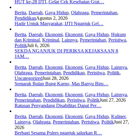
HUT ke-28 IJTI, Gelar Cek Kesehatan Grat…
Berita
,
Daerah
,
Gaya Hidup
,
Olahraga
,
Pemerintahan
,
Pendidikan
Agustus 2, 2026
Hadir Untuk Masyarakat, IJTI Nganjuk Gel…
Berita
,
Daerah
,
Ekonomi
,
Ekonomi
,
Gaya Hidup
,
Hukum
dan Kriminal
,
Kriminal
,
Lainnya
,
Pemerintahan
,
Peristiwa
,
Politik
Juli 6, 2026
SEKDA NGANJUK DI PERIKSA KEJAKSAAN 8
JAM…
Berita
,
Daerah
,
Ekonomi
,
Ekonomi
,
Gaya Hidup
,
Lainnya
,
Olahraga
,
Pemerintahan
,
Pendidikan
,
Peristiwa
,
Politik
,
Uncategorized
Juni 28, 2026
Semarak Bulan Bung Karno, Mas Banyu Biru…
Berita
,
Daerah
,
Ekonomi
,
Ekonomi
,
Gaya Hidup
,
Lainnya
,
Pemerintahan
,
Pendidikan
,
Peristiwa
,
Politik
Juni 27, 2026
Ratusan Penyandang Disabilitas Dapat Per…
Berita
,
Daerah
,
Ekonomi
,
Ekonomi
,
Gaya Hidup
,
Kuliner
,
Lainnya
,
Olahraga
,
Pemerintahan
,
Peristiwa
,
Politik
Juni 27,
2026
Berbagi Sesama Polres nganjuk salurkan R…