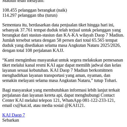
Madiun telah melayani:
108.455 pelanggan berangkat (naik)
114.297 pelanggan tiba (turun)
Sementara itu, berdasarkan data penjualan tiket hingga hari ini,
sebanyak 37.761 tempat duduk telah terjual untuk pelanggan yang
berangkat dari stasiun-stasiun dan KA-KA wilayah Daop 7 Madiun.
Jumlah tersebut setara dengan 58 persen dari total 65.565 tempat
duduk yang disediakan selama masa Angkutan Nataru 2025/2026,
dengan total 108 perjalanan KAJJ.
“Kami mengimbau masyarakat untuk segera melakukan pemesanan
tiket melalui kanal resmi KAI agar dapat memilih jadwal dan kelas
layanan sesuai kebutuhan. KAI Daop 7 Madiun berkomitmen
menghadirkan layanan transportasi yang aman, nyaman, dan
semakin melayani selama masa Angkutan Nataru,” tutup Tohari.
Bagi masyarakat yang membutuhkan informasi lebih lanjut terkait
perjalanan dan layanan kereta api, dapat menghubungi Contact
Center KAI melalui telepon 121, WhatsApp 081-122-233-121,
email cs@kai.id, atau media sosial @KAI121.
KAI Daop 7
Sebarkan