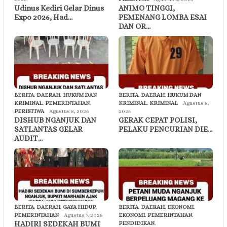
Udinus Kediri Gelar Dinus
ANIMO TINGGI,
Expo 2026, Had…
PEMENANG LOMBA ESAI
DAN OR…
BERITA
,
DAERAH
,
HUKUM DAN
BERITA
,
DAERAH
,
HUKUM DAN
KRIMINAL
,
PEMERINTAHAN
,
KRIMINAL
,
KRIMINAL
Agustus 8,
PERISTIWA
Agustus 8, 2026
2026
DISHUB NGANJUK DAN
GERAK CEPAT POLISI,
SATLANTAS GELAR
PELAKU PENCURIAN DIE…
AUDIT…
BERITA
,
DAERAH
,
GAYA HIDUP
,
BERITA
,
DAERAH
,
EKONOMI
,
PEMERINTAHAN
Agustus 7, 2026
EKONOMI
,
PEMERINTAHAN
,
HADIRI SEDEKAH BUMI
PENDIDIKAN
,