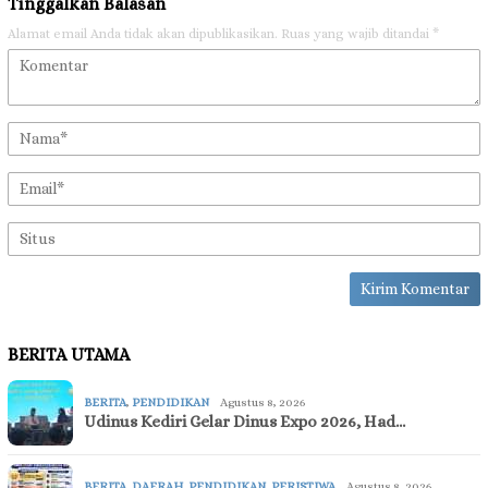
Tinggalkan Balasan
Alamat email Anda tidak akan dipublikasikan.
Ruas yang wajib ditandai
*
BERITA UTAMA
BERITA
,
PENDIDIKAN
Agustus 8, 2026
Udinus Kediri Gelar Dinus Expo 2026, Had…
BERITA
,
DAERAH
,
PENDIDIKAN
,
PERISTIWA
Agustus 8, 2026