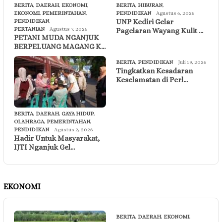
BERITA
,
DAERAH
,
EKONOMI
,
BERITA
,
HIBURAN
,
EKONOMI
,
PEMERINTAHAN
,
PENDIDIKAN
Agustus 6, 2026
UNP Kediri Gelar
PENDIDIKAN
,
PERTANIAN
Agustus 7, 2026
Pagelaran Wayang Kulit …
PETANI MUDA NGANJUK
BERPELUANG MAGANG K…
BERITA
,
PENDIDIKAN
Juli 19, 2026
Tingkatkan Kesadaran
Keselamatan di Perl…
BERITA
,
DAERAH
,
GAYA HIDUP
,
OLAHRAGA
,
PEMERINTAHAN
,
PENDIDIKAN
Agustus 2, 2026
Hadir Untuk Masyarakat,
IJTI Nganjuk Gel…
EKONOMI
BERITA
,
DAERAH
,
EKONOMI
,