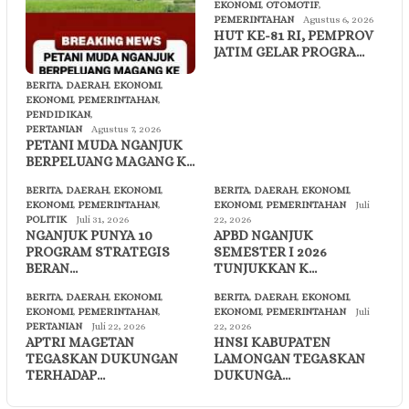
EKONOMI
,
OTOMOTIF
,
PEMERINTAHAN
Agustus 6, 2026
HUT KE-81 RI, PEMPROV
JATIM GELAR PROGRA…
BERITA
,
DAERAH
,
EKONOMI
,
EKONOMI
,
PEMERINTAHAN
,
PENDIDIKAN
,
PERTANIAN
Agustus 7, 2026
PETANI MUDA NGANJUK
BERPELUANG MAGANG K…
BERITA
,
DAERAH
,
EKONOMI
,
BERITA
,
DAERAH
,
EKONOMI
,
EKONOMI
,
PEMERINTAHAN
,
EKONOMI
,
PEMERINTAHAN
Juli
POLITIK
Juli 31, 2026
22, 2026
NGANJUK PUNYA 10
APBD NGANJUK
PROGRAM STRATEGIS
SEMESTER I 2026
BERAN…
TUNJUKKAN K…
BERITA
,
DAERAH
,
EKONOMI
,
BERITA
,
DAERAH
,
EKONOMI
,
EKONOMI
,
PEMERINTAHAN
,
EKONOMI
,
PEMERINTAHAN
Juli
PERTANIAN
Juli 22, 2026
22, 2026
APTRI MAGETAN
HNSI KABUPATEN
TEGASKAN DUKUNGAN
LAMONGAN TEGASKAN
TERHADAP…
DUKUNGA…