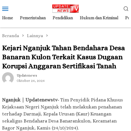
Loncat
Menu
ke
Mobile
konten
Home
Pemerintahan
Pendidikan
Hukum dan Kriminal
Pol
Beranda
Lainnya
Kejari Nganjuk Tahan Bendahara Desa
Banaran Kulon Terkait Kasus Dugaan
Korupsi Anggaran Sertifikasi Tanah
Updatenews
Oktober 24, 2024
Nganjuk | Updatenewstv-
Tim Penyidik Pidana Khusus
Kejaksaan Negeri Nganjuk telah melakukan penahanan
terhadap Darmaji, Kepala Urusan (Kaur) Keuangan
sekaligus Bendahara Desa Banarankulon, Kecamatan
Bagor Nganjuk, Kamis (24/10/2024).