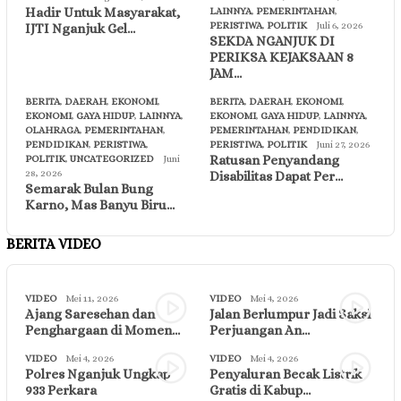
Hadir Untuk Masyarakat,
LAINNYA
,
PEMERINTAHAN
,
PERISTIWA
,
POLITIK
Juli 6, 2026
IJTI Nganjuk Gel…
SEKDA NGANJUK DI
PERIKSA KEJAKSAAN 8
JAM…
BERITA
,
DAERAH
,
EKONOMI
,
BERITA
,
DAERAH
,
EKONOMI
,
EKONOMI
,
GAYA HIDUP
,
LAINNYA
,
EKONOMI
,
GAYA HIDUP
,
LAINNYA
,
OLAHRAGA
,
PEMERINTAHAN
,
PEMERINTAHAN
,
PENDIDIKAN
,
PENDIDIKAN
,
PERISTIWA
,
PERISTIWA
,
POLITIK
Juni 27, 2026
Ratusan Penyandang
POLITIK
,
UNCATEGORIZED
Juni
28, 2026
Disabilitas Dapat Per…
Semarak Bulan Bung
Karno, Mas Banyu Biru…
BERITA VIDEO
VIDEO
Mei 11, 2026
VIDEO
Mei 4, 2026
Ajang Saresehan dan
Jalan Berlumpur Jadi Saksi
Penghargaan di Momen…
Perjuangan An…
VIDEO
Mei 4, 2026
VIDEO
Mei 4, 2026
Polres Nganjuk Ungkap
Penyaluran Becak Listrik
933 Perkara
Gratis di Kabup…