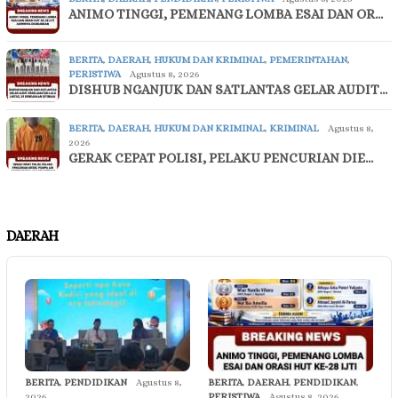
ANIMO TINGGI, PEMENANG LOMBA ESAI DAN OR…
BERITA
,
DAERAH
,
HUKUM DAN KRIMINAL
,
PEMERINTAHAN
,
PERISTIWA
Agustus 8, 2026
DISHUB NGANJUK DAN SATLANTAS GELAR AUDIT…
BERITA
,
DAERAH
,
HUKUM DAN KRIMINAL
,
KRIMINAL
Agustus 8,
2026
GERAK CEPAT POLISI, PELAKU PENCURIAN DIE…
DAERAH
BERITA
,
PENDIDIKAN
Agustus 8,
BERITA
,
DAERAH
,
PENDIDIKAN
,
2026
PERISTIWA
Agustus 8, 2026