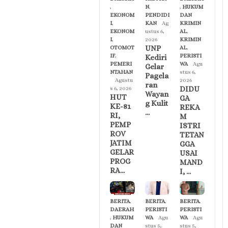
,
N
,
,
HUKUM
EKONOM
PENDIDI
DAN
I
,
KAN
Ag
KRIMIN
EKONOM
ustus 6,
AL
,
I
,
2026
KRIMIN
UNP
OTOMOT
AL
,
IF
,
PERISTI
Kediri
PEMERI
WA
Agu
Gelar
NTAHAN
stus 6,
Pagela
Agustu
2026
ran
DIDU
s 6, 2026
Wayan
HUT
GA
g Kulit
KE-81
REKA
…
RI,
M
PEMP
ISTRI
ROV
TETAN
JATIM
GGA
GELAR
USAI
PROG
MAND
RA…
I, …
BERITA
,
BERITA
,
BERITA
,
DAERAH
PERISTI
PERISTI
,
HUKUM
WA
Agu
WA
Agu
DAN
stus 5,
stus 5,