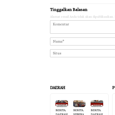
Tinggalkan Balasan
Alamat email Anda tidak akan dipublikasikan.
DAERAH
P
BERITA
,
BERITA
,
BERITA
,
DAERAH
HIBURA
DAERAH