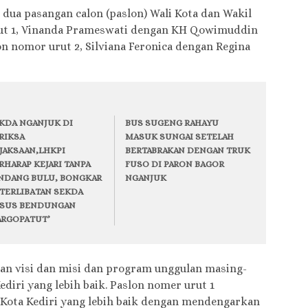
 dua pasangan calon (paslon) Wali Kota dan Wakil
rut 1, Vinanda Prameswati dengan KH Qowimuddin
n nomor urut 2, Silviana Feronica dengan Regina
KDA NGANJUK DI
BUS SUGENG RAHAYU
RIKSA
MASUK SUNGAI SETELAH
JAKSAAN,LHKPI
BERTABRAKAN DENGAN TRUK
RHARAP KEJARI TANPA
FUSO DI PARON BAGOR
NDANG BULU, BONGKAR
NGANJUK
TERLIBATAN SEKDA
SUS BENDUNGAN
RGOPATUT’
n visi dan misi dan program unggulan masing-
iri yang lebih baik. Paslon nomer urut 1
ta Kediri yang lebih baik dengan mendengarkan