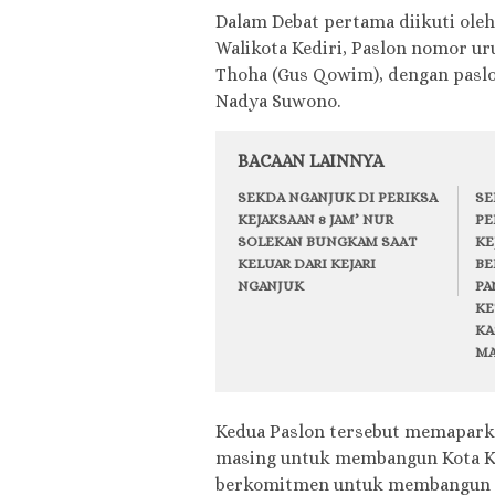
Dalam Debat pertama diikuti oleh
Walikota Kediri, Paslon nomor u
Thoha (Gus Qowim), dengan paslo
Nadya Suwono.
BACAAN LAINNYA
SEKDA NGANJUK DI PERIKSA
SE
KEJAKSAAN 8 JAM’ NUR
PE
SOLEKAN BUNGKAM SAAT
KE
KELUAR DARI KEJARI
BE
NGANJUK
PA
KE
KA
MA
Kedua Paslon tersebut memaparka
masing untuk membangun Kota Ked
berkomitmen untuk membangun Ko