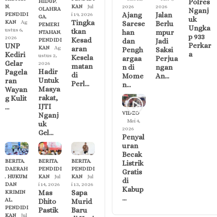
Polres
HIDUP
,
N
,
KAN
Jul
2026
2026
OLAHRA
Nganj
Ajang
Jalan
PENDIDI
i 19, 2026
GA
,
uk
Tingka
KAN
Ag
Sarese
Berlu
PEMERI
Ungka
ustus 6,
tkan
han
mpur
NTAHAN
,
p 933
2026
Kesad
PENDIDI
dan
Jadi
Perkar
UNP
KAN
Ag
aran
Pengh
Saksi
a
Kediri
ustus 2,
Kesela
argaa
Perjua
Gelar
2026
matan
n di
ngan
Hadir
Pagela
di
Mome
An…
Untuk
ran
Perl…
n…
Masya
Wayan
rakat,
g Kulit
IJTI
…
VIDEO
Nganj
Mei 4,
uk
2026
Gel…
Penyal
uran
Becak
BERITA
,
BERITA
,
BERITA
,
Listrik
DAERAH
PENDIDI
PENDIDI
Gratis
,
HUKUM
KAN
Jul
KAN
Jul
di
DAN
i 14, 2026
i 13, 2026
Kabup
Mas
Sapa
KRIMIN
…
AL
,
Dhito
Murid
PENDIDI
Pastik
Baru
KAN
Jul