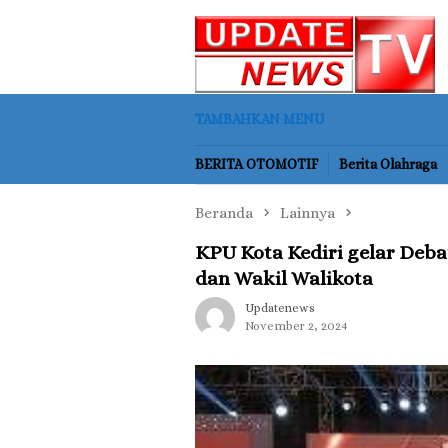
Loncat
ke
konten
TAMBAHKAN MENU
BERITA OTOMOTIF
Berita Olahraga
Beranda
Lainnya
KPU Kota Kediri gelar Deb
dan Wakil Walikota
Updatenews
November 2, 2024