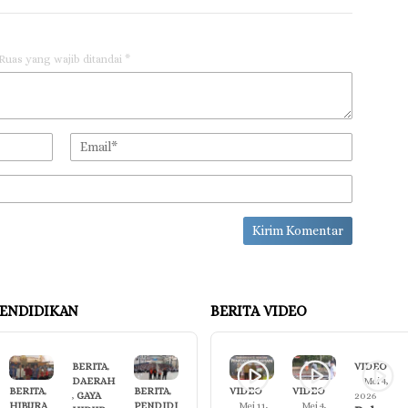
Ruas yang wajib ditandai
*
ENDIDIKAN
BERITA VIDEO
BERITA
,
VIDEO
DAERAH
Mei 4,
BERITA
,
BERITA
,
VIDEO
VIDEO
,
GAYA
2026
HIBURA
PENDIDI
Mei 11,
Mei 4,