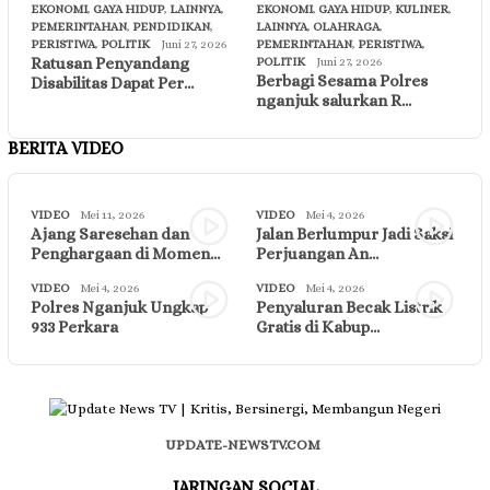
EKONOMI
,
GAYA HIDUP
,
LAINNYA
,
EKONOMI
,
GAYA HIDUP
,
KULINER
,
PEMERINTAHAN
,
PENDIDIKAN
,
LAINNYA
,
OLAHRAGA
,
PERISTIWA
,
POLITIK
Juni 27, 2026
PEMERINTAHAN
,
PERISTIWA
,
Ratusan Penyandang
POLITIK
Juni 27, 2026
Berbagi Sesama Polres
Disabilitas Dapat Per…
nganjuk salurkan R…
BERITA VIDEO
VIDEO
Mei 11, 2026
VIDEO
Mei 4, 2026
Ajang Saresehan dan
Jalan Berlumpur Jadi Saksi
Penghargaan di Momen…
Perjuangan An…
VIDEO
Mei 4, 2026
VIDEO
Mei 4, 2026
Polres Nganjuk Ungkap
Penyaluran Becak Listrik
933 Perkara
Gratis di Kabup…
UPDATE-NEWSTV.COM
JARINGAN SOCIAL