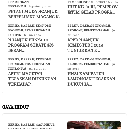
PENDIDIKAN
,
PEMERINTAHAN
Agustus 6, 2026
HUT KE-81 RI, PEMPROV
PERTANIAN
Agustus 7, 2026
PETANI MUDA NGANJUK
JATIM GELAR PROGRA…
BERPELUANG MAGANG K…
BERITA
,
DAERAH
,
EKONOMI
,
BERITA
,
DAERAH
,
EKONOMI
,
EKONOMI
,
PEMERINTAHAN
,
EKONOMI
,
PEMERINTAHAN
Juli
POLITIK
Juli 31, 2026
22, 2026
NGANJUK PUNYA 10
APBD NGANJUK
PROGRAM STRATEGIS
SEMESTER I 2026
BERAN…
TUNJUKKAN K…
BERITA
,
DAERAH
,
EKONOMI
,
BERITA
,
DAERAH
,
EKONOMI
,
EKONOMI
,
PEMERINTAHAN
,
EKONOMI
,
PEMERINTAHAN
Juli
PERTANIAN
Juli 22, 2026
22, 2026
APTRI MAGETAN
HNSI KABUPATEN
TEGASKAN DUKUNGAN
LAMONGAN TEGASKAN
TERHADAP…
DUKUNGA…
GAYA HIDUP
BERITA
,
DAERAH
,
GAYA HIDUP
,