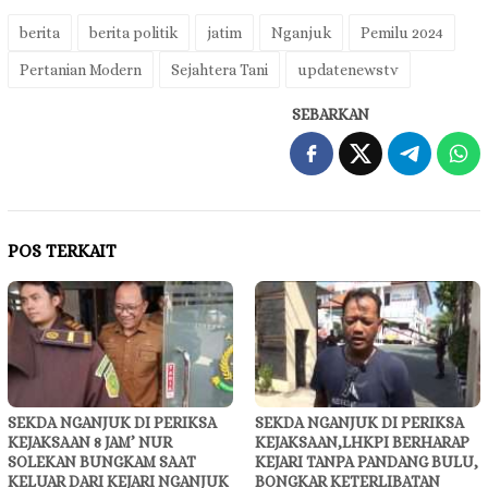
berita
berita politik
jatim
Nganjuk
Pemilu 2024
Pertanian Modern
Sejahtera Tani
updatenewstv
SEBARKAN
POS TERKAIT
SEKDA NGANJUK DI PERIKSA
SEKDA NGANJUK DI PERIKSA
KEJAKSAAN 8 JAM’ NUR
KEJAKSAAN,LHKPI BERHARAP
SOLEKAN BUNGKAM SAAT
KEJARI TANPA PANDANG BULU,
KELUAR DARI KEJARI NGANJUK
BONGKAR KETERLIBATAN