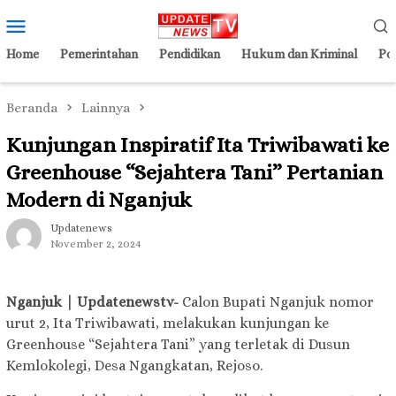
Loncat
Menu
ke
Mobile
konten
Home
Pemerintahan
Pendidikan
Hukum dan Kriminal
Pol
Beranda
Lainnya
Kunjungan Inspiratif Ita Triwibawati ke
Greenhouse “Sejahtera Tani” Pertanian
Modern di Nganjuk
Updatenews
November 2, 2024
Nganjuk | Updatenewstv-
Calon Bupati Nganjuk nomor
urut 2, Ita Triwibawati, melakukan kunjungan ke
Greenhouse “Sejahtera Tani” yang terletak di Dusun
Kemlokolegi, Desa Ngangkatan, Rejoso.