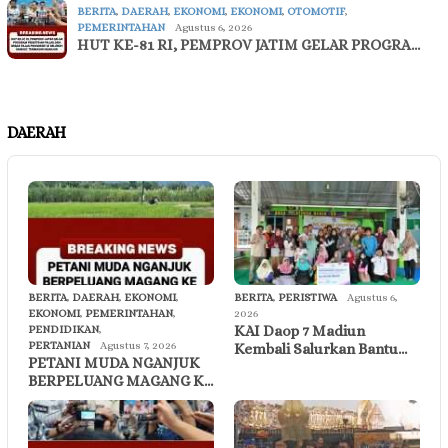
BERITA
,
DAERAH
,
EKONOMI
,
EKONOMI
,
OTOMOTIF
,
PEMERINTAHAN
Agustus 6, 2026
HUT KE-81 RI, PEMPROV JATIM GELAR PROGRA…
DAERAH
BERITA
,
DAERAH
,
EKONOMI
,
BERITA
,
PERISTIWA
Agustus 6,
EKONOMI
,
PEMERINTAHAN
,
2026
KAI Daop 7 Madiun
PENDIDIKAN
,
PERTANIAN
Agustus 7, 2026
Kembali Salurkan Bantu…
PETANI MUDA NGANJUK
BERPELUANG MAGANG K…