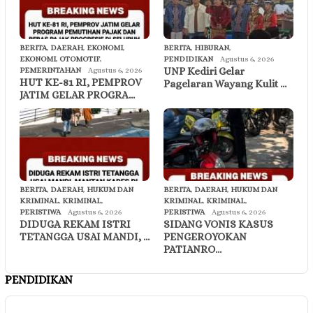
BERITA
,
DAERAH
,
EKONOMI
,
BERITA
,
HIBURAN
,
EKONOMI
,
OTOMOTIF
,
PENDIDIKAN
Agustus 6, 2026
UNP Kediri Gelar
PEMERINTAHAN
Agustus 6, 2026
HUT KE-81 RI, PEMPROV
Pagelaran Wayang Kulit …
JATIM GELAR PROGRA…
BERITA
,
DAERAH
,
HUKUM DAN
BERITA
,
DAERAH
,
HUKUM DAN
KRIMINAL
,
KRIMINAL
,
KRIMINAL
,
KRIMINAL
,
PERISTIWA
Agustus 6, 2026
PERISTIWA
Agustus 6, 2026
DIDUGA REKAM ISTRI
SIDANG VONIS KASUS
TETANGGA USAI MANDI, …
PENGEROYOKAN
PATIANRO…
PENDIDIKAN