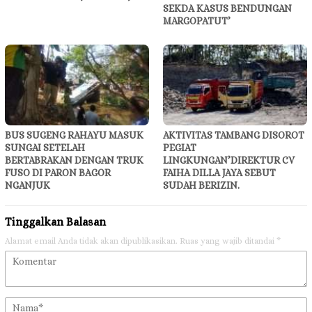
SEKDA KASUS BENDUNGAN
MARGOPATUT’
BUS SUGENG RAHAYU MASUK
AKTIVITAS TAMBANG DISOROT
SUNGAI SETELAH
PEGIAT
BERTABRAKAN DENGAN TRUK
LINGKUNGAN’DIREKTUR CV
FUSO DI PARON BAGOR
FAIHA DILLA JAYA SEBUT
NGANJUK
SUDAH BERIZIN.
Tinggalkan Balasan
Alamat email Anda tidak akan dipublikasikan.
Ruas yang wajib ditandai
*