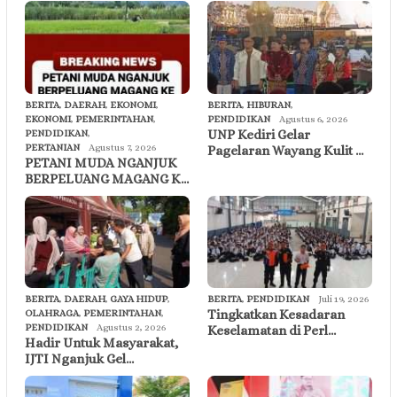
BERITA
,
DAERAH
,
EKONOMI
,
BERITA
,
HIBURAN
,
EKONOMI
,
PEMERINTAHAN
,
PENDIDIKAN
Agustus 6, 2026
UNP Kediri Gelar
PENDIDIKAN
,
PERTANIAN
Agustus 7, 2026
Pagelaran Wayang Kulit …
PETANI MUDA NGANJUK
BERPELUANG MAGANG K…
BERITA
,
DAERAH
,
GAYA HIDUP
,
BERITA
,
PENDIDIKAN
Juli 19, 2026
Tingkatkan Kesadaran
OLAHRAGA
,
PEMERINTAHAN
,
PENDIDIKAN
Agustus 2, 2026
Keselamatan di Perl…
Hadir Untuk Masyarakat,
IJTI Nganjuk Gel…