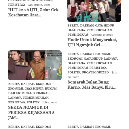
OLAHRAGA
,
PEMERINTAHAN
,
PERISTIWA
Agustus 2, 2026
HUT ke-28 IJTI, Gelar Cek
Kesehatan Grat…
BERITA
,
DAERAH
,
GAYA HIDUP
,
OLAHRAGA
,
PEMERINTAHAN
,
PENDIDIKAN
Agustus 2, 2026
Hadir Untuk Masyarakat,
IJTI Nganjuk Gel…
BERITA
,
DAERAH
,
EKONOMI
,
EKONOMI
,
GAYA HIDUP
,
LAINNYA
,
OLAHRAGA
,
PEMERINTAHAN
,
PENDIDIKAN
,
PERISTIWA
,
POLITIK
,
UNCATEGORIZED
Juni
28, 2026
Semarak Bulan Bung
BERITA
,
DAERAH
,
EKONOMI
,
Karno, Mas Banyu Biru…
EKONOMI
,
GAYA HIDUP
,
HUKUM
DAN KRIMINAL
,
KRIMINAL
,
LAINNYA
,
PEMERINTAHAN
,
PERISTIWA
,
POLITIK
Juli 6, 2026
SEKDA NGANJUK DI
PERIKSA KEJAKSAAN 8
JAM…
BERITA
,
DAERAH
,
EKONOMI
,
BERITA
,
DAERAH
,
EKONOMI
,