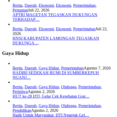
Berita
,
Daerah
,
Ekonomi
,
Ekonomi
,
Pemerintahan
,
Pertanian
Juli 22, 2026
APTRI MAGETAN TEGASKAN DUKUNGAN
TERHADAP…
Berita
,
Daerah
,
Ekonomi
,
Ekonomi
,
Pemerintahan
Juli 22,
2026
HNSI KABUPATEN LAMONGAN TEGASKAN
DUKUNGA…
Gaya Hidup
Berita
,
Daerah
,
Gaya Hidup
,
Pemerintahan
Agustus 7, 2026
HADIRI SEDEKAH BUMI DI SUMBERKEPUH
NGANJ…
Berita
,
Daerah
,
Gaya Hidup
,
Olahraga
,
Pemerintahan
,
Peristiwa
Agustus 2, 2026
HUT ke-28 IJTI, Gelar Cek Kesehatan Grat…
Berita
,
Daerah
,
Gaya Hidup
,
Olahraga
,
Pemerintahan
,
Pendidikan
Agustus 2, 2026
Hadir Untuk Masyarakat, IJTI Nganjuk Gel…