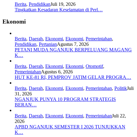
Berita
,
Pendidikan
Juli 19, 2026
Tingkatkan Kesadaran Keselamatan di Perl…
Ekonomi
Berita
,
Daerah
,
Ekonomi
,
Ekonomi
,
Pemerintahan
,
Pendidikan
,
Pertanian
Agustus 7, 2026
PETANI MUDA NGANJUK BERPELUANG MAGANG
K…
Berita
,
Daerah
,
Ekonomi
,
Ekonomi
,
Otomotif
,
Pemerintahan
Agustus 6, 2026
HUT KE-81 RI, PEMPROV JATIM GELAR PROGRA…
Berita
,
Daerah
,
Ekonomi
,
Ekonomi
,
Pemerintahan
,
Politik
Juli
31, 2026
NGANJUK PUNYA 10 PROGRAM STRATEGIS
BERAN…
Berita
,
Daerah
,
Ekonomi
,
Ekonomi
,
Pemerintahan
Juli 22,
2026
APBD NGANJUK SEMESTER I 2026 TUNJUKKAN
K…