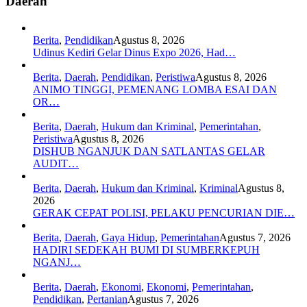
Daerah
Berita
,
Pendidikan
Agustus 8, 2026
Udinus Kediri Gelar Dinus Expo 2026, Had…
Berita
,
Daerah
,
Pendidikan
,
Peristiwa
Agustus 8, 2026
ANIMO TINGGI, PEMENANG LOMBA ESAI DAN
OR…
Berita
,
Daerah
,
Hukum dan Kriminal
,
Pemerintahan
,
Peristiwa
Agustus 8, 2026
DISHUB NGANJUK DAN SATLANTAS GELAR
AUDIT…
Berita
,
Daerah
,
Hukum dan Kriminal
,
Kriminal
Agustus 8,
2026
GERAK CEPAT POLISI, PELAKU PENCURIAN DIE…
Berita
,
Daerah
,
Gaya Hidup
,
Pemerintahan
Agustus 7, 2026
HADIRI SEDEKAH BUMI DI SUMBERKEPUH
NGANJ…
Berita
,
Daerah
,
Ekonomi
,
Ekonomi
,
Pemerintahan
,
Pendidikan
,
Pertanian
Agustus 7, 2026