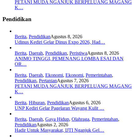
PETANI MUDA NGANJUK BERPELUANG MAGANG
K…
Pendidikan
Berita
,
Pendidikan
Agustus 8, 2026
Udinus Kediri Gelar Dinus Expo 2026, Had…
Berita
,
Daerah
,
Pendidikan
,
Peristiwa
Agustus 8, 2026
ANIMO TINGGI, PEMENANG LOMBA ESAI DAN
OR…
Berita
,
Daerah
,
Ekonomi
,
Ekonomi
,
Pemerintahan
,
Pendidikan
,
Pertanian
Agustus 7, 2026
PETANI MUDA NGANJUK BERPELUANG MAGANG
K…
Berita
,
Hiburan
,
Pendidikan
Agustus 6, 2026
UNP Kediri Gelar Pagelaran Wayang Kulit …
Berita
,
Daerah
,
Gaya Hidup
,
Olahraga
,
Pemerintahan
,
Pendidikan
Agustus 2, 2026
Hadir Untuk Masyarakat, IJTI Nganjuk Gel…