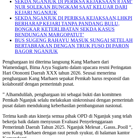
SEKDA NGANJUK DI PERIKSA KEJAKSAAN 8 JAM’
NUR SOLEKAN BUNGKAM SAAT KELUAR DARI
KEJARI NGANJUK
SEKDA NGANJUK DI PERIKSA KEJAKSAAN,LHKPI
BERHARAP KEJARI TANPA PANDANG BULU,
BONGKAR KETERLIBATAN SEKDA KASUS
BENDUNGAN MARGOPATUT’
BUS SUGENG RAHAYU MASUK SUNGAI SETELAH
BERTABRAKAN DENGAN TRUK FUSO DI PARON
BAGOR NGANJUK
Penghargaan ini diterima langsung Kang Marhaen dari
Wamendagri, Bima Arya Sugiarto dalam upacara resmi Peringatan
Hari Otonomi Daerah XXX tahun 2026. Seusai menerima
penghargaan Kang Marhaen sepakat Pemkab harus responsif dan
kolaboratif dengan pemerintah pusat.
” Alhamdulilah, penghargaan ini sebagai bukti dan komitmen
Pemkab Nganjuk selalu melakukan sinkronisasi dengan pemerintah
pusat dalam mendukung keberhasilan pembangunan nasional.
Terima kasih atas kinerja semua pihak OPD di Nganjuk yang telah
bekerja baik dalam menyusun Evaluasi Penyelenggaraan
Pemerintah Daerah Tahun 2025. Nganjuk Melesat , Gasss..Pooll “,
seru Kang Marhaen dengan raut penuh syukur, di halaman kantor