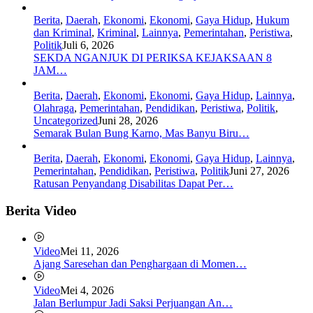
Berita
,
Daerah
,
Ekonomi
,
Ekonomi
,
Gaya Hidup
,
Hukum
dan Kriminal
,
Kriminal
,
Lainnya
,
Pemerintahan
,
Peristiwa
,
Politik
Juli 6, 2026
SEKDA NGANJUK DI PERIKSA KEJAKSAAN 8
JAM…
Berita
,
Daerah
,
Ekonomi
,
Ekonomi
,
Gaya Hidup
,
Lainnya
,
Olahraga
,
Pemerintahan
,
Pendidikan
,
Peristiwa
,
Politik
,
Uncategorized
Juni 28, 2026
Semarak Bulan Bung Karno, Mas Banyu Biru…
Berita
,
Daerah
,
Ekonomi
,
Ekonomi
,
Gaya Hidup
,
Lainnya
,
Pemerintahan
,
Pendidikan
,
Peristiwa
,
Politik
Juni 27, 2026
Ratusan Penyandang Disabilitas Dapat Per…
Berita Video
Video
Mei 11, 2026
Ajang Saresehan dan Penghargaan di Momen…
Video
Mei 4, 2026
Jalan Berlumpur Jadi Saksi Perjuangan An…