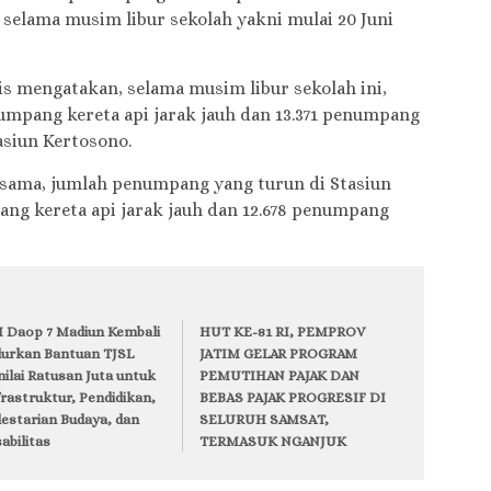
 selama musim libur sekolah yakni mulai 20 Juni
is mengatakan, selama musim libur sekolah ini,
umpang kereta api jarak jauh dan 13.371 penumpang
tasiun Kertosono.
 sama, jumlah penumpang yang turun di Stasiun
ng kereta api jarak jauh dan 12.678 penumpang
I Daop 7 Madiun Kembali
HUT KE-81 RI, PEMPROV
lurkan Bantuan TJSL
JATIM GELAR PROGRAM
nilai Ratusan Juta untuk
PEMUTIHAN PAJAK DAN
frastruktur, Pendidikan,
BEBAS PAJAK PROGRESIF DI
lestarian Budaya, dan
SELURUH SAMSAT,
abilitas
TERMASUK NGANJUK