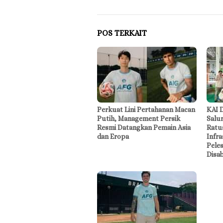
POS TERKAIT
Perkuat Lini Pertahanan Macan
KAI 
Putih, Management Persik
Salur
Resmi Datangkan Pemain Asia
Ratu
dan Eropa
Infra
Pele
Disab