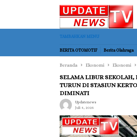
Loncat
ke
konten
TAMBAHKAN MENU
BERITA OTOMOTIF
Berita Olahraga
Beranda
Ekonomi
Ekonomi
SELAMA LIBUR SEKOLAH,
TURUN DI STASIUN KERTO
DIMINATI
Updatenews
Juli 4, 2026