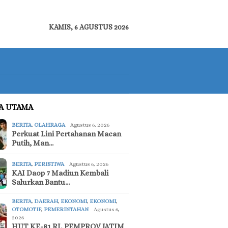
KAMIS, 6 AGUSTUS 2026
TA UTAMA
BERITA
,
OLAHRAGA
Agustus 6, 2026
Perkuat Lini Pertahanan Macan
Putih, Man…
BERITA
,
PERISTIWA
Agustus 6, 2026
KAI Daop 7 Madiun Kembali
Salurkan Bantu…
BERITA
,
DAERAH
,
EKONOMI
,
EKONOMI
,
OTOMOTIF
,
PEMERINTAHAN
Agustus 6,
2026
HUT KE-81 RI, PEMPROV JATIM