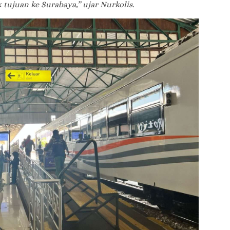
k tujuan ke Surabaya,” ujar Nurkolis.