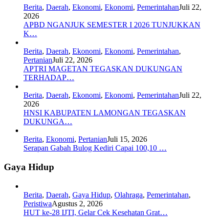
Berita
,
Daerah
,
Ekonomi
,
Ekonomi
,
Pemerintahan
Juli 22,
2026
APBD NGANJUK SEMESTER I 2026 TUNJUKKAN
K…
Berita
,
Daerah
,
Ekonomi
,
Ekonomi
,
Pemerintahan
,
Pertanian
Juli 22, 2026
APTRI MAGETAN TEGASKAN DUKUNGAN
TERHADAP…
Berita
,
Daerah
,
Ekonomi
,
Ekonomi
,
Pemerintahan
Juli 22,
2026
HNSI KABUPATEN LAMONGAN TEGASKAN
DUKUNGA…
Berita
,
Ekonomi
,
Pertanian
Juli 15, 2026
Serapan Gabah Bulog Kediri Capai 100,10 …
Gaya Hidup
Berita
,
Daerah
,
Gaya Hidup
,
Olahraga
,
Pemerintahan
,
Peristiwa
Agustus 2, 2026
HUT ke-28 IJTI, Gelar Cek Kesehatan Grat…