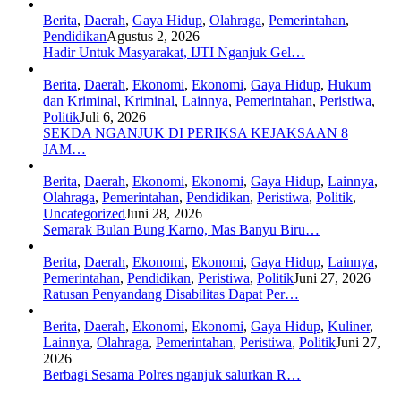
Berita
,
Daerah
,
Gaya Hidup
,
Olahraga
,
Pemerintahan
,
Pendidikan
Agustus 2, 2026
Hadir Untuk Masyarakat, IJTI Nganjuk Gel…
Berita
,
Daerah
,
Ekonomi
,
Ekonomi
,
Gaya Hidup
,
Hukum
dan Kriminal
,
Kriminal
,
Lainnya
,
Pemerintahan
,
Peristiwa
,
Politik
Juli 6, 2026
SEKDA NGANJUK DI PERIKSA KEJAKSAAN 8
JAM…
Berita
,
Daerah
,
Ekonomi
,
Ekonomi
,
Gaya Hidup
,
Lainnya
,
Olahraga
,
Pemerintahan
,
Pendidikan
,
Peristiwa
,
Politik
,
Uncategorized
Juni 28, 2026
Semarak Bulan Bung Karno, Mas Banyu Biru…
Berita
,
Daerah
,
Ekonomi
,
Ekonomi
,
Gaya Hidup
,
Lainnya
,
Pemerintahan
,
Pendidikan
,
Peristiwa
,
Politik
Juni 27, 2026
Ratusan Penyandang Disabilitas Dapat Per…
Berita
,
Daerah
,
Ekonomi
,
Ekonomi
,
Gaya Hidup
,
Kuliner
,
Lainnya
,
Olahraga
,
Pemerintahan
,
Peristiwa
,
Politik
Juni 27,
2026
Berbagi Sesama Polres nganjuk salurkan R…