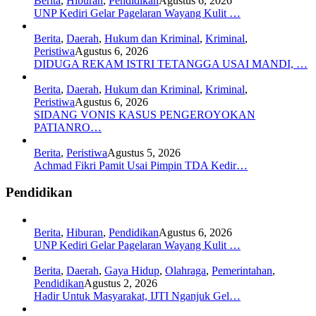
Berita
,
Hiburan
,
Pendidikan
Agustus 6, 2026
UNP Kediri Gelar Pagelaran Wayang Kulit …
Berita
,
Daerah
,
Hukum dan Kriminal
,
Kriminal
,
Peristiwa
Agustus 6, 2026
DIDUGA REKAM ISTRI TETANGGA USAI MANDI, …
Berita
,
Daerah
,
Hukum dan Kriminal
,
Kriminal
,
Peristiwa
Agustus 6, 2026
SIDANG VONIS KASUS PENGEROYOKAN
PATIANRO…
Berita
,
Peristiwa
Agustus 5, 2026
Achmad Fikri Pamit Usai Pimpin TDA Kedir…
Pendidikan
Berita
,
Hiburan
,
Pendidikan
Agustus 6, 2026
UNP Kediri Gelar Pagelaran Wayang Kulit …
Berita
,
Daerah
,
Gaya Hidup
,
Olahraga
,
Pemerintahan
,
Pendidikan
Agustus 2, 2026
Hadir Untuk Masyarakat, IJTI Nganjuk Gel…