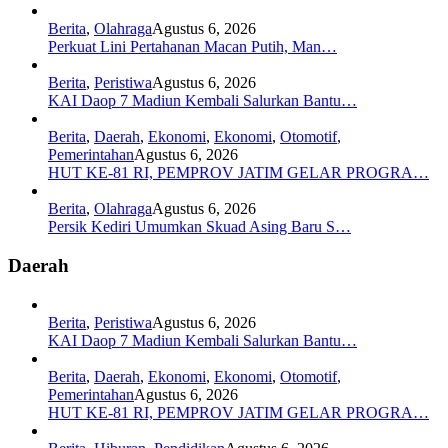
Berita
,
Olahraga
Agustus 6, 2026
Perkuat Lini Pertahanan Macan Putih, Man…
Berita
,
Peristiwa
Agustus 6, 2026
KAI Daop 7 Madiun Kembali Salurkan Bantu…
Berita
,
Daerah
,
Ekonomi
,
Ekonomi
,
Otomotif
,
Pemerintahan
Agustus 6, 2026
HUT KE-81 RI, PEMPROV JATIM GELAR PROGRA…
Berita
,
Olahraga
Agustus 6, 2026
Persik Kediri Umumkan Skuad Asing Baru S…
Daerah
Berita
,
Peristiwa
Agustus 6, 2026
KAI Daop 7 Madiun Kembali Salurkan Bantu…
Berita
,
Daerah
,
Ekonomi
,
Ekonomi
,
Otomotif
,
Pemerintahan
Agustus 6, 2026
HUT KE-81 RI, PEMPROV JATIM GELAR PROGRA…