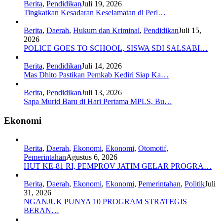
Berita
,
Pendidikan
Juli 19, 2026
Tingkatkan Kesadaran Keselamatan di Perl…
Berita
,
Daerah
,
Hukum dan Kriminal
,
Pendidikan
Juli 15,
2026
POLICE GOES TO SCHOOL, SISWA SDI SALSABI…
Berita
,
Pendidikan
Juli 14, 2026
Mas Dhito Pastikan Pemkab Kediri Siap Ka…
Berita
,
Pendidikan
Juli 13, 2026
Sapa Murid Baru di Hari Pertama MPLS, Bu…
Ekonomi
Berita
,
Daerah
,
Ekonomi
,
Ekonomi
,
Otomotif
,
Pemerintahan
Agustus 6, 2026
HUT KE-81 RI, PEMPROV JATIM GELAR PROGRA…
Berita
,
Daerah
,
Ekonomi
,
Ekonomi
,
Pemerintahan
,
Politik
Juli
31, 2026
NGANJUK PUNYA 10 PROGRAM STRATEGIS
BERAN…