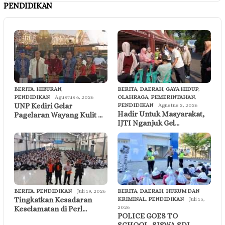
PENDIDIKAN
BERITA
,
HIBURAN
,
BERITA
,
DAERAH
,
GAYA HIDUP
,
PENDIDIKAN
Agustus 6, 2026
OLAHRAGA
,
PEMERINTAHAN
,
UNP Kediri Gelar
PENDIDIKAN
Agustus 2, 2026
Hadir Untuk Masyarakat,
Pagelaran Wayang Kulit …
IJTI Nganjuk Gel…
BERITA
,
PENDIDIKAN
Juli 19, 2026
BERITA
,
DAERAH
,
HUKUM DAN
Tingkatkan Kesadaran
KRIMINAL
,
PENDIDIKAN
Juli 15,
2026
Keselamatan di Perl…
POLICE GOES TO
SCHOOL, SISWA SDI