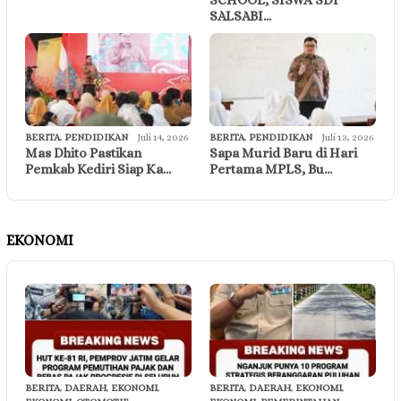
SALSABI…
BERITA
,
PENDIDIKAN
Juli 14, 2026
BERITA
,
PENDIDIKAN
Juli 13, 2026
Mas Dhito Pastikan
Sapa Murid Baru di Hari
Pemkab Kediri Siap Ka…
Pertama MPLS, Bu…
EKONOMI
BERITA
,
DAERAH
,
EKONOMI
,
BERITA
,
DAERAH
,
EKONOMI
,