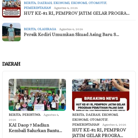
BERITA
,
DAERAH
,
EKONOMI
,
EKONOMI
,
OTOMOTIF
,
PEMERINTAHAN
Agustus 6, 2026
HUT KE-81 RI, PEMPROV JATIM GELAR PROGRA…
BERITA
,
OLAHRAGA
Agustus 6, 2026
Persik Kediri Umumkan Skuad Asing Baru S…
DAERAH
BERITA
,
PERISTIWA
Agustus 6,
BERITA
,
DAERAH
,
EKONOMI
,
2026
EKONOMI
,
OTOMOTIF
,
KAI Daop 7 Madiun
PEMERINTAHAN
Agustus 6, 2026
HUT KE-81 RI, PEMPROV
Kembali Salurkan Bantu…
JATIM GELAR PROGRA…