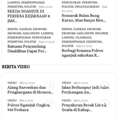
LAINNYA
,
PEMERINTAHAN
,
PENDIDIKAN
,
PERISTIWA
,
PERISTIWA
,
POLITIK
Juli 6, 2026
POLITIK
,
UNCATEGORIZED
Juni
SEKDA NGANJUK DI
28, 2026
Semarak Bulan Bung
PERIKSA KEJAKSAAN 8
Karno, Mas Banyu Biru…
JAM…
BERITA
,
DAERAH
,
EKONOMI
,
BERITA
,
DAERAH
,
EKONOMI
,
EKONOMI
,
GAYA HIDUP
,
LAINNYA
,
EKONOMI
,
GAYA HIDUP
,
KULINER
,
PEMERINTAHAN
,
PENDIDIKAN
,
LAINNYA
,
OLAHRAGA
,
PERISTIWA
,
POLITIK
Juni 27, 2026
PEMERINTAHAN
,
PERISTIWA
,
Ratusan Penyandang
POLITIK
Juni 27, 2026
Berbagi Sesama Polres
Disabilitas Dapat Per…
nganjuk salurkan R…
BERITA VIDEO
VIDEO
Mei 11, 2026
VIDEO
Mei 4, 2026
Ajang Saresehan dan
Jalan Berlumpur Jadi Saksi
Penghargaan di Momen…
Perjuangan An…
VIDEO
Mei 4, 2026
VIDEO
Mei 4, 2026
Polres Nganjuk Ungkap
Penyaluran Becak Listrik
933 Perkara
Gratis di Kabup…