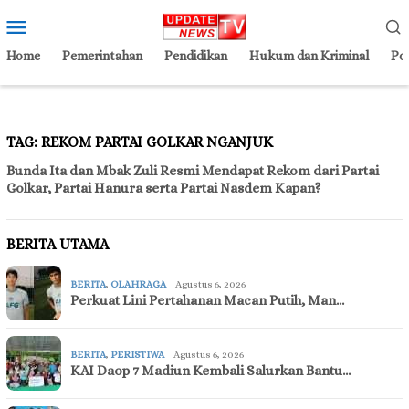
Loncat
Menu
ke
Mobile
konten
Home
Pemerintahan
Pendidikan
Hukum dan Kriminal
Pol
TAG:
REKOM PARTAI GOLKAR NGANJUK
Bunda Ita dan Mbak Zuli Resmi Mendapat Rekom dari Partai
Golkar, Partai Hanura serta Partai Nasdem Kapan?
BERITA UTAMA
BERITA
,
OLAHRAGA
Agustus 6, 2026
Perkuat Lini Pertahanan Macan Putih, Man…
BERITA
,
PERISTIWA
Agustus 6, 2026
KAI Daop 7 Madiun Kembali Salurkan Bantu…