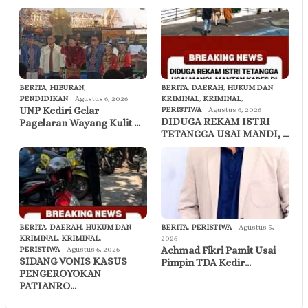
BERITA
,
HIBURAN
,
BERITA
,
DAERAH
,
HUKUM DAN
PENDIDIKAN
Agustus 6, 2026
KRIMINAL
,
KRIMINAL
,
UNP Kediri Gelar
PERISTIWA
Agustus 6, 2026
DIDUGA REKAM ISTRI
Pagelaran Wayang Kulit …
TETANGGA USAI MANDI, …
BERITA
,
DAERAH
,
HUKUM DAN
BERITA
,
PERISTIWA
Agustus 5,
KRIMINAL
,
KRIMINAL
,
2026
Achmad Fikri Pamit Usai
PERISTIWA
Agustus 6, 2026
SIDANG VONIS KASUS
Pimpin TDA Kedir…
PENGEROYOKAN
PATIANRO…