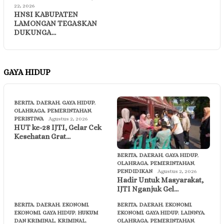
22, 2026
HNSI KABUPATEN
LAMONGAN TEGASKAN
DUKUNGA…
GAYA HIDUP
BERITA
,
DAERAH
,
GAYA HIDUP
,
OLAHRAGA
,
PEMERINTAHAN
,
PERISTIWA
Agustus 2, 2026
HUT ke-28 IJTI, Gelar Cek
Kesehatan Grat…
BERITA
,
DAERAH
,
GAYA HIDUP
,
OLAHRAGA
,
PEMERINTAHAN
,
PENDIDIKAN
Agustus 2, 2026
Hadir Untuk Masyarakat,
IJTI Nganjuk Gel…
BERITA
,
DAERAH
,
EKONOMI
,
BERITA
,
DAERAH
,
EKONOMI
,
EKONOMI
,
GAYA HIDUP
,
HUKUM
EKONOMI
,
GAYA HIDUP
,
LAINNYA
,
DAN KRIMINAL
,
KRIMINAL
,
OLAHRAGA
,
PEMERINTAHAN
,