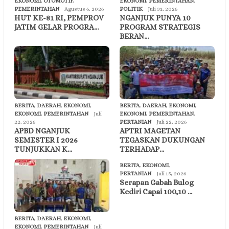
EKONOMI
,
OTOMOTIF
,
EKONOMI
,
PEMERINTAHAN
,
PEMERINTAHAN
Agustus 6, 2026
POLITIK
Juli 31, 2026
HUT KE-81 RI, PEMPROV
NGANJUK PUNYA 10
JATIM GELAR PROGRA…
PROGRAM STRATEGIS
BERAN…
BERITA
,
DAERAH
,
EKONOMI
,
BERITA
,
DAERAH
,
EKONOMI
,
EKONOMI
,
PEMERINTAHAN
Juli
EKONOMI
,
PEMERINTAHAN
,
22, 2026
PERTANIAN
Juli 22, 2026
APBD NGANJUK
APTRI MAGETAN
SEMESTER I 2026
TEGASKAN DUKUNGAN
TUNJUKKAN K…
TERHADAP…
BERITA
,
EKONOMI
,
PERTANIAN
Juli 15, 2026
Serapan Gabah Bulog
Kediri Capai 100,10 …
BERITA
,
DAERAH
,
EKONOMI
,
EKONOMI
,
PEMERINTAHAN
Juli