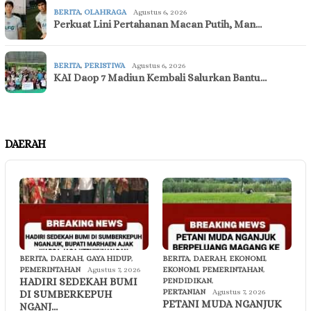
BERITA
,
OLAHRAGA
Agustus 6, 2026
Perkuat Lini Pertahanan Macan Putih, Man…
BERITA
,
PERISTIWA
Agustus 6, 2026
KAI Daop 7 Madiun Kembali Salurkan Bantu…
DAERAH
BERITA
,
DAERAH
,
GAYA HIDUP
,
BERITA
,
DAERAH
,
EKONOMI
,
PEMERINTAHAN
Agustus 7, 2026
EKONOMI
,
PEMERINTAHAN
,
HADIRI SEDEKAH BUMI
PENDIDIKAN
,
PERTANIAN
Agustus 7, 2026
DI SUMBERKEPUH
PETANI MUDA NGANJUK
NGANJ…