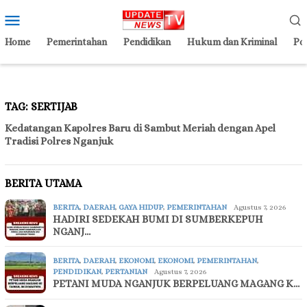
Loncat
Menu
ke
Mobile
konten
Home
Pemerintahan
Pendidikan
Hukum dan Kriminal
Pol
TAG:
SERTIJAB
Kedatangan Kapolres Baru di Sambut Meriah dengan Apel
Tradisi Polres Nganjuk
BERITA UTAMA
BERITA
,
DAERAH
,
GAYA HIDUP
,
PEMERINTAHAN
Agustus 7, 2026
HADIRI SEDEKAH BUMI DI SUMBERKEPUH
NGANJ…
BERITA
,
DAERAH
,
EKONOMI
,
EKONOMI
,
PEMERINTAHAN
,
PENDIDIKAN
,
PERTANIAN
Agustus 7, 2026
PETANI MUDA NGANJUK BERPELUANG MAGANG K…