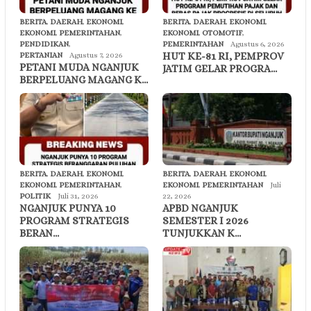
BERITA
,
DAERAH
,
EKONOMI
,
BERITA
,
DAERAH
,
EKONOMI
,
EKONOMI
,
PEMERINTAHAN
,
EKONOMI
,
OTOMOTIF
,
PENDIDIKAN
,
PEMERINTAHAN
Agustus 6, 2026
HUT KE-81 RI, PEMPROV
PERTANIAN
Agustus 7, 2026
PETANI MUDA NGANJUK
JATIM GELAR PROGRA…
BERPELUANG MAGANG K…
BERITA
,
DAERAH
,
EKONOMI
,
BERITA
,
DAERAH
,
EKONOMI
,
EKONOMI
,
PEMERINTAHAN
,
EKONOMI
,
PEMERINTAHAN
Juli
POLITIK
Juli 31, 2026
22, 2026
NGANJUK PUNYA 10
APBD NGANJUK
PROGRAM STRATEGIS
SEMESTER I 2026
BERAN…
TUNJUKKAN K…