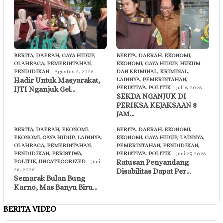
BERITA
,
DAERAH
,
GAYA HIDUP
,
BERITA
,
DAERAH
,
EKONOMI
,
OLAHRAGA
,
PEMERINTAHAN
,
EKONOMI
,
GAYA HIDUP
,
HUKUM
PENDIDIKAN
Agustus 2, 2026
DAN KRIMINAL
,
KRIMINAL
,
Hadir Untuk Masyarakat,
LAINNYA
,
PEMERINTAHAN
,
PERISTIWA
,
POLITIK
Juli 6, 2026
IJTI Nganjuk Gel…
SEKDA NGANJUK DI
PERIKSA KEJAKSAAN 8
JAM…
BERITA
,
DAERAH
,
EKONOMI
,
BERITA
,
DAERAH
,
EKONOMI
,
EKONOMI
,
GAYA HIDUP
,
LAINNYA
,
EKONOMI
,
GAYA HIDUP
,
LAINNYA
,
OLAHRAGA
,
PEMERINTAHAN
,
PEMERINTAHAN
,
PENDIDIKAN
,
PENDIDIKAN
,
PERISTIWA
,
PERISTIWA
,
POLITIK
Juni 27, 2026
Ratusan Penyandang
POLITIK
,
UNCATEGORIZED
Juni
28, 2026
Disabilitas Dapat Per…
Semarak Bulan Bung
Karno, Mas Banyu Biru…
BERITA VIDEO