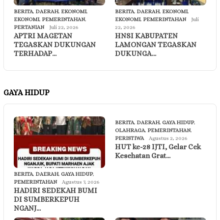
BERITA
,
DAERAH
,
EKONOMI
,
BERITA
,
DAERAH
,
EKONOMI
,
EKONOMI
,
PEMERINTAHAN
,
EKONOMI
,
PEMERINTAHAN
Juli
PERTANIAN
Juli 22, 2026
22, 2026
APTRI MAGETAN
HNSI KABUPATEN
TEGASKAN DUKUNGAN
LAMONGAN TEGASKAN
TERHADAP…
DUKUNGA…
GAYA HIDUP
BERITA
,
DAERAH
,
GAYA HIDUP
,
OLAHRAGA
,
PEMERINTAHAN
,
PERISTIWA
Agustus 2, 2026
HUT ke-28 IJTI, Gelar Cek
Kesehatan Grat…
BERITA
,
DAERAH
,
GAYA HIDUP
,
PEMERINTAHAN
Agustus 7, 2026
HADIRI SEDEKAH BUMI
DI SUMBERKEPUH
NGANJ…