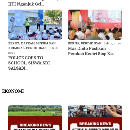
IJTI Nganjuk Gel…
BERITA
,
DAERAH
,
HUKUM DAN
BERITA
,
PENDIDIKAN
Juli 14, 2026
Mas Dhito Pastikan
KRIMINAL
,
PENDIDIKAN
Juli 15,
2026
Pemkab Kediri Siap Ka…
POLICE GOES TO
SCHOOL, SISWA SDI
SALSABI…
EKONOMI