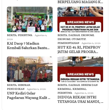
BERPELUANG MAGANG K…
BERITA
,
PERISTIWA
Agustus 6,
BERITA
,
DAERAH
,
EKONOMI
,
2026
EKONOMI
,
OTOMOTIF
,
KAI Daop 7 Madiun
PEMERINTAHAN
Agustus 6, 2026
HUT KE-81 RI, PEMPROV
Kembali Salurkan Bantu…
JATIM GELAR PROGRA…
BERITA
,
HIBURAN
,
BERITA
,
DAERAH
,
HUKUM DAN
PENDIDIKAN
Agustus 6, 2026
KRIMINAL
,
KRIMINAL
,
UNP Kediri Gelar
PERISTIWA
Agustus 6, 2026
DIDUGA REKAM ISTRI
Pagelaran Wayang Kulit …
TETANGGA USAI MANDI, …