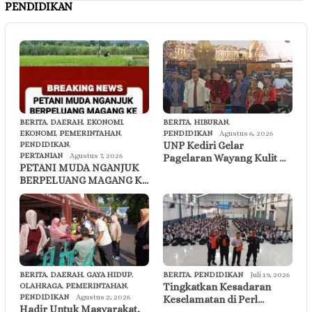
PENDIDIKAN
BERITA
,
DAERAH
,
EKONOMI
,
BERITA
,
HIBURAN
,
EKONOMI
,
PEMERINTAHAN
,
PENDIDIKAN
Agustus 6, 2026
UNP Kediri Gelar
PENDIDIKAN
,
PERTANIAN
Agustus 7, 2026
Pagelaran Wayang Kulit …
PETANI MUDA NGANJUK
BERPELUANG MAGANG K…
BERITA
,
DAERAH
,
GAYA HIDUP
,
BERITA
,
PENDIDIKAN
Juli 19, 2026
Tingkatkan Kesadaran
OLAHRAGA
,
PEMERINTAHAN
,
PENDIDIKAN
Agustus 2, 2026
Keselamatan di Perl…
Hadir Untuk Masyarakat,