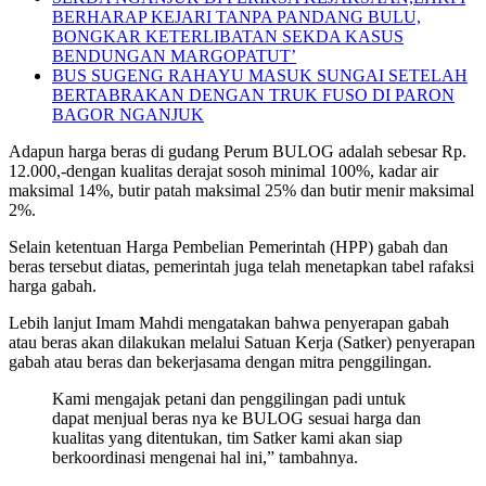
BERHARAP KEJARI TANPA PANDANG BULU,
BONGKAR KETERLIBATAN SEKDA KASUS
BENDUNGAN MARGOPATUT’
BUS SUGENG RAHAYU MASUK SUNGAI SETELAH
BERTABRAKAN DENGAN TRUK FUSO DI PARON
BAGOR NGANJUK
Adapun harga beras di gudang Perum BULOG adalah sebesar Rp.
12.000,-dengan kualitas derajat sosoh minimal 100%, kadar air
maksimal 14%, butir patah maksimal 25% dan butir menir maksimal
2%.
Selain ketentuan Harga Pembelian Pemerintah (HPP) gabah dan
beras tersebut diatas, pemerintah juga telah menetapkan tabel rafaksi
harga gabah.
Lebih lanjut Imam Mahdi mengatakan bahwa penyerapan gabah
atau beras akan dilakukan melalui Satuan Kerja (Satker) penyerapan
gabah atau beras dan bekerjasama dengan mitra penggilingan.
Kami mengajak petani dan penggilingan padi untuk
dapat menjual beras nya ke BULOG sesuai harga dan
kualitas yang ditentukan, tim Satker kami akan siap
berkoordinasi mengenai hal ini,” tambahnya.