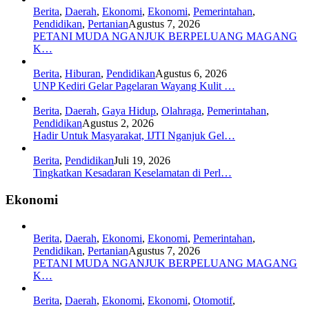
Berita
,
Daerah
,
Ekonomi
,
Ekonomi
,
Pemerintahan
,
Pendidikan
,
Pertanian
Agustus 7, 2026
PETANI MUDA NGANJUK BERPELUANG MAGANG
K…
Berita
,
Hiburan
,
Pendidikan
Agustus 6, 2026
UNP Kediri Gelar Pagelaran Wayang Kulit …
Berita
,
Daerah
,
Gaya Hidup
,
Olahraga
,
Pemerintahan
,
Pendidikan
Agustus 2, 2026
Hadir Untuk Masyarakat, IJTI Nganjuk Gel…
Berita
,
Pendidikan
Juli 19, 2026
Tingkatkan Kesadaran Keselamatan di Perl…
Ekonomi
Berita
,
Daerah
,
Ekonomi
,
Ekonomi
,
Pemerintahan
,
Pendidikan
,
Pertanian
Agustus 7, 2026
PETANI MUDA NGANJUK BERPELUANG MAGANG
K…
Berita
,
Daerah
,
Ekonomi
,
Ekonomi
,
Otomotif
,