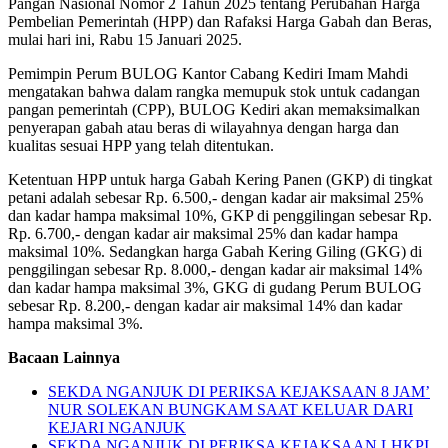
Pangan Nasional Nomor 2 Tahun 2025 tentang Perubahan Harga
Pembelian Pemerintah (HPP) dan Rafaksi Harga Gabah dan Beras,
mulai hari ini, Rabu 15 Januari 2025.
Pemimpin Perum BULOG Kantor Cabang Kediri Imam Mahdi
mengatakan bahwa dalam rangka memupuk stok untuk cadangan
pangan pemerintah (CPP), BULOG Kediri akan memaksimalkan
penyerapan gabah atau beras di wilayahnya dengan harga dan
kualitas sesuai HPP yang telah ditentukan.
Ketentuan HPP untuk harga Gabah Kering Panen (GKP) di tingkat
petani adalah sebesar Rp. 6.500,- dengan kadar air maksimal 25%
dan kadar hampa maksimal 10%, GKP di penggilingan sebesar Rp.
Rp. 6.700,- dengan kadar air maksimal 25% dan kadar hampa
maksimal 10%. Sedangkan harga Gabah Kering Giling (GKG) di
penggilingan sebesar Rp. 8.000,- dengan kadar air maksimal 14%
dan kadar hampa maksimal 3%, GKG di gudang Perum BULOG
sebesar Rp. 8.200,- dengan kadar air maksimal 14% dan kadar
hampa maksimal 3%.
Bacaan Lainnya
SEKDA NGANJUK DI PERIKSA KEJAKSAAN 8 JAM’
NUR SOLEKAN BUNGKAM SAAT KELUAR DARI
KEJARI NGANJUK
SEKDA NGANJUK DI PERIKSA KEJAKSAAN,LHKPI