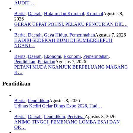
AUDIT…
Berita
,
Daerah
,
Hukum dan Kriminal
,
Kriminal
Agustus 8,
2026
GERAK CEPAT POLISI, PELAKU PENCURIAN DIE…
Berita
,
Daerah
,
Gaya Hidup
,
Pemerintahan
Agustus 7, 2026
HADIRI SEDEKAH BUMI DI SUMBERKEPUH
NGANJ…
Berita
,
Daerah
,
Ekonomi
,
Ekonomi
,
Pemerintahan
,
Pendidikan
,
Pertanian
Agustus 7, 2026
PETANI MUDA NGANJUK BERPELUANG MAGANG
K…
Pendidikan
Berita
,
Pendidikan
Agustus 8, 2026
Udinus Kediri Gelar Dinus Expo 2026, Had…
Berita
,
Daerah
,
Pendidikan
,
Peristiwa
Agustus 8, 2026
ANIMO TINGGI, PEMENANG LOMBA ESAI DAN
OR…