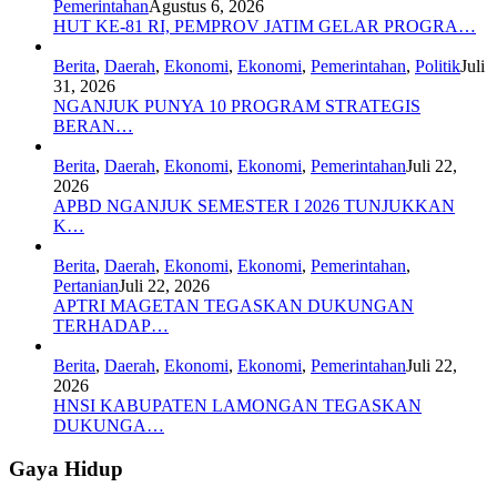
Pemerintahan
Agustus 6, 2026
HUT KE-81 RI, PEMPROV JATIM GELAR PROGRA…
Berita
,
Daerah
,
Ekonomi
,
Ekonomi
,
Pemerintahan
,
Politik
Juli
31, 2026
NGANJUK PUNYA 10 PROGRAM STRATEGIS
BERAN…
Berita
,
Daerah
,
Ekonomi
,
Ekonomi
,
Pemerintahan
Juli 22,
2026
APBD NGANJUK SEMESTER I 2026 TUNJUKKAN
K…
Berita
,
Daerah
,
Ekonomi
,
Ekonomi
,
Pemerintahan
,
Pertanian
Juli 22, 2026
APTRI MAGETAN TEGASKAN DUKUNGAN
TERHADAP…
Berita
,
Daerah
,
Ekonomi
,
Ekonomi
,
Pemerintahan
Juli 22,
2026
HNSI KABUPATEN LAMONGAN TEGASKAN
DUKUNGA…
Gaya Hidup