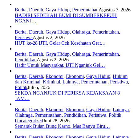
Berita
,
Daerah
,
Gaya Hidup
,
Pemerintahan
Agustus 7, 2026
HADIRI SEDEKAH BUMI DI SUMBERKEPUH
NGANJ…
Berita
,
Daerah
,
Gaya Hidup
,
Olahraga
,
Pemerintahan
,
Peristiwa
Agustus 2, 2026
HUT ke-28 IJTI, Gelar Cek Kesehatan Grat…
Berita
,
Daerah
,
Gaya Hidup
,
Olahraga
,
Pemerintahan
,
Pendidikan
Agustus 2, 2026
Hadir Untuk Masyarakat, IJTI Nganjuk Gel…
Berita
,
Daerah
,
Ekonomi
,
Ekonomi
,
Gaya Hidup
,
Hukum
dan Kriminal
,
Kriminal
,
Lainnya
,
Pemerintahan
,
Peristiwa
,
Politik
Juli 6, 2026
SEKDA NGANJUK DI PERIKSA KEJAKSAAN 8
JAM…
Berita
,
Daerah
,
Ekonomi
,
Ekonomi
,
Gaya Hidup
,
Lainnya
,
Olahraga
,
Pemerintahan
,
Pendidikan
,
Peristiwa
,
Politik
,
Uncategorized
Juni 28, 2026
Semarak Bulan Bung Karno, Mas Banyu Biru…
Berita
,
Daerah
,
Ekonomi
,
Ekonomi
,
Gaya Hidup
,
Lainnya
,