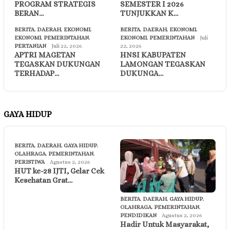
PROGRAM STRATEGIS
SEMESTER I 2026
BERAN…
TUNJUKKAN K…
BERITA
,
DAERAH
,
EKONOMI
,
BERITA
,
DAERAH
,
EKONOMI
,
EKONOMI
,
PEMERINTAHAN
,
EKONOMI
,
PEMERINTAHAN
Juli
PERTANIAN
Juli 22, 2026
22, 2026
APTRI MAGETAN
HNSI KABUPATEN
TEGASKAN DUKUNGAN
LAMONGAN TEGASKAN
TERHADAP…
DUKUNGA…
GAYA HIDUP
BERITA
,
DAERAH
,
GAYA HIDUP
,
OLAHRAGA
,
PEMERINTAHAN
,
PERISTIWA
Agustus 2, 2026
HUT ke-28 IJTI, Gelar Cek
Kesehatan Grat…
BERITA
,
DAERAH
,
GAYA HIDUP
,
OLAHRAGA
,
PEMERINTAHAN
,
PENDIDIKAN
Agustus 2, 2026
Hadir Untuk Masyarakat,