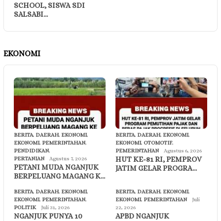
SCHOOL, SISWA SDI
SALSABI…
EKONOMI
BERITA
,
DAERAH
,
EKONOMI
,
BERITA
,
DAERAH
,
EKONOMI
,
EKONOMI
,
PEMERINTAHAN
,
EKONOMI
,
OTOMOTIF
,
PENDIDIKAN
,
PEMERINTAHAN
Agustus 6, 2026
HUT KE-81 RI, PEMPROV
PERTANIAN
Agustus 7, 2026
PETANI MUDA NGANJUK
JATIM GELAR PROGRA…
BERPELUANG MAGANG K…
BERITA
,
DAERAH
,
EKONOMI
,
BERITA
,
DAERAH
,
EKONOMI
,
EKONOMI
,
PEMERINTAHAN
,
EKONOMI
,
PEMERINTAHAN
Juli
POLITIK
Juli 31, 2026
22, 2026
NGANJUK PUNYA 10
APBD NGANJUK