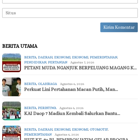
BERITA UTAMA
BERITA
,
DAERAH
,
EKONOMI
,
EKONOMI
,
PEMERINTAHAN
,
PENDIDIKAN
,
PERTANIAN
Agustus 7, 2026
PETANI MUDA NGANJUK BERPELUANG MAGANG K…
BERITA
,
OLAHRAGA
Agustus 6, 2026
Perkuat Lini Pertahanan Macan Putih, Man…
BERITA
,
PERISTIWA
Agustus 6, 2026
KAI Daop 7 Madiun Kembali Salurkan Bantu…
BERITA
,
DAERAH
,
EKONOMI
,
EKONOMI
,
OTOMOTIF
,
PEMERINTAHAN
Agustus 6, 2026
HUT KE-81 RI, PEMPROV JATIM GELAR PROGRA…