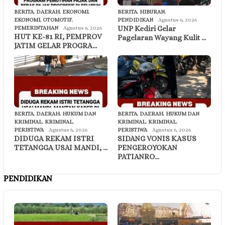
BERITA
,
DAERAH
,
EKONOMI
,
BERITA
,
HIBURAN
,
EKONOMI
,
OTOMOTIF
,
PENDIDIKAN
Agustus 6, 2026
UNP Kediri Gelar
PEMERINTAHAN
Agustus 6, 2026
HUT KE-81 RI, PEMPROV
Pagelaran Wayang Kulit …
JATIM GELAR PROGRA…
BERITA
,
DAERAH
,
HUKUM DAN
BERITA
,
DAERAH
,
HUKUM DAN
KRIMINAL
,
KRIMINAL
,
KRIMINAL
,
KRIMINAL
,
PERISTIWA
Agustus 6, 2026
PERISTIWA
Agustus 6, 2026
DIDUGA REKAM ISTRI
SIDANG VONIS KASUS
TETANGGA USAI MANDI, …
PENGEROYOKAN
PATIANRO…
PENDIDIKAN