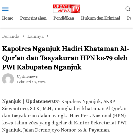
Loncat
Menu
ke
Mobile
konten
Home
Pemerintahan
Pendidikan
Hukum dan Kriminal
Pol
Beranda
Lainnya
Kapolres Nganjuk Hadiri Khataman Al-
Qur’an dan Tasyakuran HPN ke-79 oleh
PWI Kabupaten Nganjuk
Updatenews
Februari 10, 2025
Nganjuk | Updatenewstv-
Kapolres Nganjuk, AKBP
Siswantoro, S.I.K., M.H., menghadiri khataman Al-Qur’an
dan tasyakuran dalam rangka Hari Pers Nasional (HPN)
ke-79 tahun 2025 yang digelar di Kantor Sekretariat PWI
Nganjuk, Jalan Dermojoyo Nomor 65 A, Payaman,