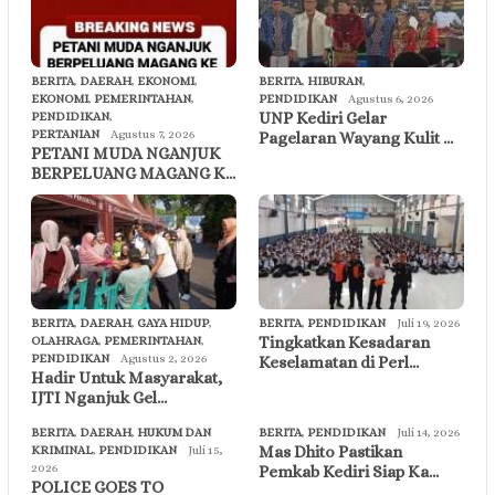
BERITA
,
DAERAH
,
EKONOMI
,
BERITA
,
HIBURAN
,
EKONOMI
,
PEMERINTAHAN
,
PENDIDIKAN
Agustus 6, 2026
UNP Kediri Gelar
PENDIDIKAN
,
PERTANIAN
Agustus 7, 2026
Pagelaran Wayang Kulit …
PETANI MUDA NGANJUK
BERPELUANG MAGANG K…
BERITA
,
DAERAH
,
GAYA HIDUP
,
BERITA
,
PENDIDIKAN
Juli 19, 2026
Tingkatkan Kesadaran
OLAHRAGA
,
PEMERINTAHAN
,
PENDIDIKAN
Agustus 2, 2026
Keselamatan di Perl…
Hadir Untuk Masyarakat,
IJTI Nganjuk Gel…
BERITA
,
DAERAH
,
HUKUM DAN
BERITA
,
PENDIDIKAN
Juli 14, 2026
Mas Dhito Pastikan
KRIMINAL
,
PENDIDIKAN
Juli 15,
2026
Pemkab Kediri Siap Ka…
POLICE GOES TO