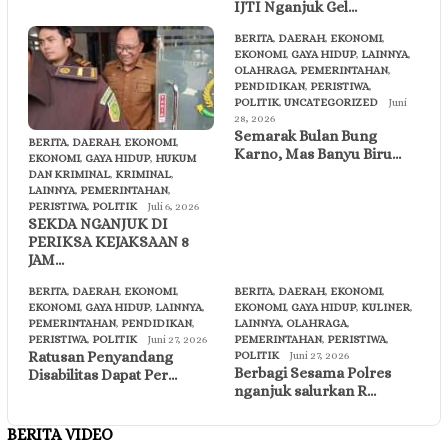
IJTI Nganjuk Gel…
BERITA
,
DAERAH
,
EKONOMI
,
EKONOMI
,
GAYA HIDUP
,
LAINNYA
,
OLAHRAGA
,
PEMERINTAHAN
,
PENDIDIKAN
,
PERISTIWA
,
POLITIK
,
UNCATEGORIZED
Juni
28, 2026
Semarak Bulan Bung
BERITA
,
DAERAH
,
EKONOMI
,
Karno, Mas Banyu Biru…
EKONOMI
,
GAYA HIDUP
,
HUKUM
DAN KRIMINAL
,
KRIMINAL
,
LAINNYA
,
PEMERINTAHAN
,
PERISTIWA
,
POLITIK
Juli 6, 2026
SEKDA NGANJUK DI
PERIKSA KEJAKSAAN 8
JAM…
BERITA
,
DAERAH
,
EKONOMI
,
BERITA
,
DAERAH
,
EKONOMI
,
EKONOMI
,
GAYA HIDUP
,
LAINNYA
,
EKONOMI
,
GAYA HIDUP
,
KULINER
,
PEMERINTAHAN
,
PENDIDIKAN
,
LAINNYA
,
OLAHRAGA
,
PERISTIWA
,
POLITIK
Juni 27, 2026
PEMERINTAHAN
,
PERISTIWA
,
Ratusan Penyandang
POLITIK
Juni 27, 2026
Berbagi Sesama Polres
Disabilitas Dapat Per…
nganjuk salurkan R…
BERITA VIDEO