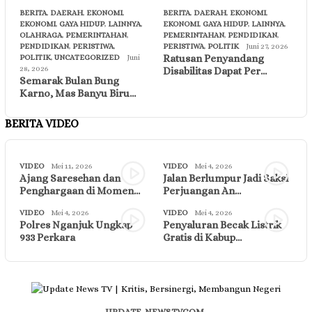
BERITA
,
DAERAH
,
EKONOMI
,
BERITA
,
DAERAH
,
EKONOMI
,
EKONOMI
,
GAYA HIDUP
,
LAINNYA
,
EKONOMI
,
GAYA HIDUP
,
LAINNYA
,
OLAHRAGA
,
PEMERINTAHAN
,
PEMERINTAHAN
,
PENDIDIKAN
,
PENDIDIKAN
,
PERISTIWA
,
PERISTIWA
,
POLITIK
Juni 27, 2026
Ratusan Penyandang
POLITIK
,
UNCATEGORIZED
Juni
28, 2026
Disabilitas Dapat Per…
Semarak Bulan Bung
Karno, Mas Banyu Biru…
BERITA VIDEO
VIDEO
Mei 11, 2026
VIDEO
Mei 4, 2026
Ajang Saresehan dan
Jalan Berlumpur Jadi Saksi
Penghargaan di Momen…
Perjuangan An…
VIDEO
Mei 4, 2026
VIDEO
Mei 4, 2026
Polres Nganjuk Ungkap
Penyaluran Becak Listrik
933 Perkara
Gratis di Kabup…
UPDATE-NEWSTV.COM