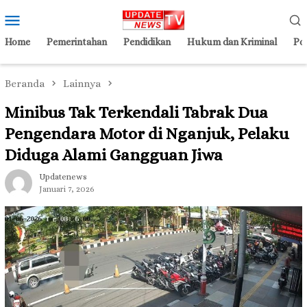
Loncat
Menu
ke
Mobile
konten
Home
Pemerintahan
Pendidikan
Hukum dan Kriminal
Pol
Beranda
Lainnya
Minibus Tak Terkendali Tabrak Dua
Pengendara Motor di Nganjuk, Pelaku
Diduga Alami Gangguan Jiwa
Updatenews
Januari 7, 2026