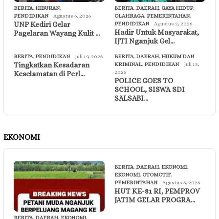
BERITA
,
HIBURAN
,
BERITA
,
DAERAH
,
GAYA HIDUP
,
PENDIDIKAN
Agustus 6, 2026
OLAHRAGA
,
PEMERINTAHAN
,
UNP Kediri Gelar
PENDIDIKAN
Agustus 2, 2026
Hadir Untuk Masyarakat,
Pagelaran Wayang Kulit …
IJTI Nganjuk Gel…
BERITA
,
PENDIDIKAN
Juli 19, 2026
BERITA
,
DAERAH
,
HUKUM DAN
Tingkatkan Kesadaran
KRIMINAL
,
PENDIDIKAN
Juli 15,
2026
Keselamatan di Perl…
POLICE GOES TO
SCHOOL, SISWA SDI
SALSABI…
EKONOMI
BERITA
,
DAERAH
,
EKONOMI
,
EKONOMI
,
OTOMOTIF
,
PEMERINTAHAN
Agustus 6, 2026
HUT KE-81 RI, PEMPROV
JATIM GELAR PROGRA…
BERITA
,
DAERAH
,
EKONOMI
,