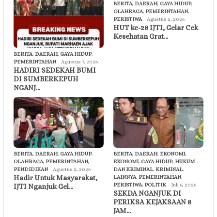
BERITA
,
DAERAH
,
GAYA HIDUP
,
OLAHRAGA
,
PEMERINTAHAN
,
PERISTIWA
Agustus 2, 2026
HUT ke-28 IJTI, Gelar Cek
Kesehatan Grat…
BERITA
,
DAERAH
,
GAYA HIDUP
,
PEMERINTAHAN
Agustus 7, 2026
HADIRI SEDEKAH BUMI
DI SUMBERKEPUH
NGANJ…
BERITA
,
DAERAH
,
GAYA HIDUP
,
BERITA
,
DAERAH
,
EKONOMI
,
OLAHRAGA
,
PEMERINTAHAN
,
EKONOMI
,
GAYA HIDUP
,
HUKUM
PENDIDIKAN
Agustus 2, 2026
DAN KRIMINAL
,
KRIMINAL
,
Hadir Untuk Masyarakat,
LAINNYA
,
PEMERINTAHAN
,
PERISTIWA
,
POLITIK
Juli 6, 2026
IJTI Nganjuk Gel…
SEKDA NGANJUK DI
PERIKSA KEJAKSAAN 8
JAM…