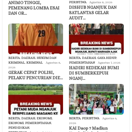
ANIMO TINGGI,
PERISTIWA
Agustus 8, 2026
DISHUB NGANJUK DAN
PEMENANG LOMBA ESAI
SATLANTAS GELAR
DAN OR…
AUDIT…
BERITA
,
DAERAH
,
HUKUM DAN
BERITA
,
DAERAH
,
GAYA HIDUP
,
KRIMINAL
,
KRIMINAL
Agustus 8,
PEMERINTAHAN
Agustus 7, 2026
HADIRI SEDEKAH BUMI
2026
GERAK CEPAT POLISI,
DI SUMBERKEPUH
PELAKU PENCURIAN DIE…
NGANJ…
BERITA
,
DAERAH
,
EKONOMI
,
BERITA
,
PERISTIWA
Agustus 6,
EKONOMI
,
PEMERINTAHAN
,
2026
KAI Daop 7 Madiun
PENDIDIKAN
,