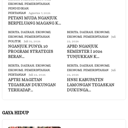
EKONOMI
,
PEMERINTAHAN
,
PENDIDIKAN
,
PERTANIAN
Agustus 7, 2026
PETANI MUDA NGANJUK
BERPELUANG MAGANG K…
BERITA
,
DAERAH
,
EKONOMI
,
BERITA
,
DAERAH
,
EKONOMI
,
EKONOMI
,
PEMERINTAHAN
,
EKONOMI
,
PEMERINTAHAN
Juli
POLITIK
Juli 31, 2026
22, 2026
NGANJUK PUNYA 10
APBD NGANJUK
PROGRAM STRATEGIS
SEMESTER I 2026
BERAN…
TUNJUKKAN K…
BERITA
,
DAERAH
,
EKONOMI
,
BERITA
,
DAERAH
,
EKONOMI
,
EKONOMI
,
PEMERINTAHAN
,
EKONOMI
,
PEMERINTAHAN
Juli
PERTANIAN
Juli 22, 2026
22, 2026
APTRI MAGETAN
HNSI KABUPATEN
TEGASKAN DUKUNGAN
LAMONGAN TEGASKAN
TERHADAP…
DUKUNGA…
GAYA HIDUP