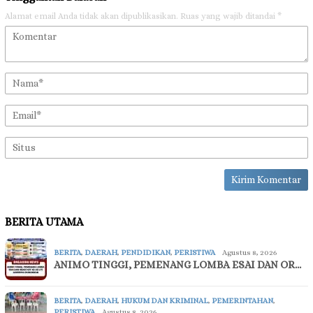
Alamat email Anda tidak akan dipublikasikan.
Ruas yang wajib ditandai
*
BERITA UTAMA
BERITA
,
DAERAH
,
PENDIDIKAN
,
PERISTIWA
Agustus 8, 2026
ANIMO TINGGI, PEMENANG LOMBA ESAI DAN OR…
BERITA
,
DAERAH
,
HUKUM DAN KRIMINAL
,
PEMERINTAHAN
,
PERISTIWA
Agustus 8, 2026