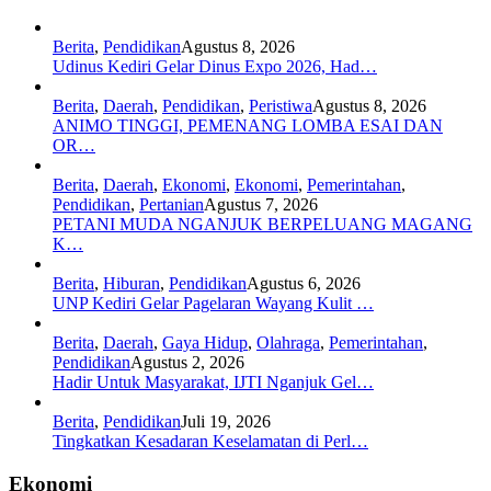
Berita
,
Pendidikan
Agustus 8, 2026
Udinus Kediri Gelar Dinus Expo 2026, Had…
Berita
,
Daerah
,
Pendidikan
,
Peristiwa
Agustus 8, 2026
ANIMO TINGGI, PEMENANG LOMBA ESAI DAN
OR…
Berita
,
Daerah
,
Ekonomi
,
Ekonomi
,
Pemerintahan
,
Pendidikan
,
Pertanian
Agustus 7, 2026
PETANI MUDA NGANJUK BERPELUANG MAGANG
K…
Berita
,
Hiburan
,
Pendidikan
Agustus 6, 2026
UNP Kediri Gelar Pagelaran Wayang Kulit …
Berita
,
Daerah
,
Gaya Hidup
,
Olahraga
,
Pemerintahan
,
Pendidikan
Agustus 2, 2026
Hadir Untuk Masyarakat, IJTI Nganjuk Gel…
Berita
,
Pendidikan
Juli 19, 2026
Tingkatkan Kesadaran Keselamatan di Perl…
Ekonomi