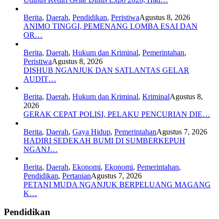
Berita
,
Daerah
,
Pendidikan
,
Peristiwa
Agustus 8, 2026
ANIMO TINGGI, PEMENANG LOMBA ESAI DAN
OR…
Berita
,
Daerah
,
Hukum dan Kriminal
,
Pemerintahan
,
Peristiwa
Agustus 8, 2026
DISHUB NGANJUK DAN SATLANTAS GELAR
AUDIT…
Berita
,
Daerah
,
Hukum dan Kriminal
,
Kriminal
Agustus 8,
2026
GERAK CEPAT POLISI, PELAKU PENCURIAN DIE…
Berita
,
Daerah
,
Gaya Hidup
,
Pemerintahan
Agustus 7, 2026
HADIRI SEDEKAH BUMI DI SUMBERKEPUH
NGANJ…
Berita
,
Daerah
,
Ekonomi
,
Ekonomi
,
Pemerintahan
,
Pendidikan
,
Pertanian
Agustus 7, 2026
PETANI MUDA NGANJUK BERPELUANG MAGANG
K…
Pendidikan