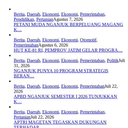
Berita
,
Daerah
,
Ekonomi
,
Ekonomi
,
Pemerintahan
,
Pendidikan
,
Pertanian
Agustus 7, 2026
PETANI MUDA NGANJUK BERPELUANG MAGANG
K…
Berita
,
Daerah
,
Ekonomi
,
Ekonomi
,
Otomotif
,
Pemerintahan
Agustus 6, 2026
HUT KE-81 RI, PEMPROV JATIM GELAR PROGRA…
Berita
,
Daerah
,
Ekonomi
,
Ekonomi
,
Pemerintahan
,
Politik
Juli
31, 2026
NGANJUK PUNYA 10 PROGRAM STRATEGIS
BERAN…
Berita
,
Daerah
,
Ekonomi
,
Ekonomi
,
Pemerintahan
Juli 22,
2026
APBD NGANJUK SEMESTER I 2026 TUNJUKKAN
K…
Berita
,
Daerah
,
Ekonomi
,
Ekonomi
,
Pemerintahan
,
Pertanian
Juli 22, 2026
APTRI MAGETAN TEGASKAN DUKUNGAN
TERHADAP…