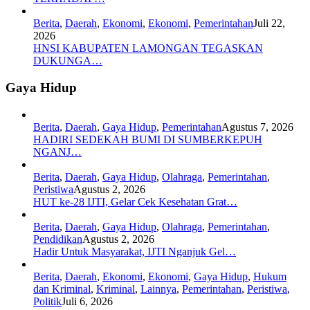
Berita
,
Daerah
,
Ekonomi
,
Ekonomi
,
Pemerintahan
Juli 22,
2026
HNSI KABUPATEN LAMONGAN TEGASKAN
DUKUNGA…
Gaya Hidup
Berita
,
Daerah
,
Gaya Hidup
,
Pemerintahan
Agustus 7, 2026
HADIRI SEDEKAH BUMI DI SUMBERKEPUH
NGANJ…
Berita
,
Daerah
,
Gaya Hidup
,
Olahraga
,
Pemerintahan
,
Peristiwa
Agustus 2, 2026
HUT ke-28 IJTI, Gelar Cek Kesehatan Grat…
Berita
,
Daerah
,
Gaya Hidup
,
Olahraga
,
Pemerintahan
,
Pendidikan
Agustus 2, 2026
Hadir Untuk Masyarakat, IJTI Nganjuk Gel…
Berita
,
Daerah
,
Ekonomi
,
Ekonomi
,
Gaya Hidup
,
Hukum
dan Kriminal
,
Kriminal
,
Lainnya
,
Pemerintahan
,
Peristiwa
,
Politik
Juli 6, 2026