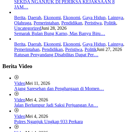
SEKDA NGANJUK DI PERIKSA KEJAKSAAN 8
JAM…
Berita
,
Daerah
,
Ekonomi
,
Ekonomi
,
Gaya Hidup
,
Lainnya
,
Olahraga
,
Pemerintahan
,
Pendidikan
,
Peristiwa
,
Politik
,
Uncategorized
Juni 28, 2026
Semarak Bulan Bung Karno, Mas Banyu Biru…
Berita
,
Daerah
,
Ekonomi
,
Ekonomi
,
Gaya Hidup
,
Lainnya
,
Pemerintahan
,
Pendidikan
,
Peristiwa
,
Politik
Juni 27, 2026
Ratusan Penyandang Disabilitas Dapat Per…
Berita Video
Video
Mei 11, 2026
Ajang Saresehan dan Penghargaan di Momen…
Video
Mei 4, 2026
Jalan Berlumpur Jadi Saksi Perjuangan An…
Video
Mei 4, 2026
Polres Nganjuk Ungkap 933 Perkara