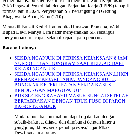
Pemerintah Kabupaten Kediri resmi menerima Surat Keputusan
(SK) Pegawai Pemerintah dengan Perjanjian Kerja (PPPK) tahap II
formasi tahun 2024. Penyerahan SK berlangsung di Gedung
Bhagawanta Bhari, Rabu (1/10).
Mewakili Bupati Kediri Hanindhito Himawan Pramana, Wakil
Bupati Dewi Mariya Ulfa hadir menyerahkan SK sekaligus
menyampaikan ucapan selamat kepada para penerima.
Bacaan Lainnya
SEKDA NGANJUK DI PERIKSA KEJAKSAAN 8 JAM’
NUR SOLEKAN BUNGKAM SAAT KELUAR DARI
KEJARI NGANJUK
SEKDA NGANJUK DI PERIKSA KEJAKSAAN,LHKPI
BERHARAP KEJARI TANPA PANDANG BULU,
BONGKAR KETERLIBATAN SEKDA KASUS
BENDUNGAN MARGOPATUT’
BUS SUGENG RAHAYU MASUK SUNGAI SETELAH
BERTABRAKAN DENGAN TRUK FUSO DI PARON
BAGOR NGANJUK
Mudah-mudahan amanah ini dapat dijalankan dengan
sebaik-baiknya, dijaga, dan diimbangi dengan kinerja
yang jujur, ikhlas, serta penuh prestasi,” ujar Mbak
Dewi, sapaan akrabnya.