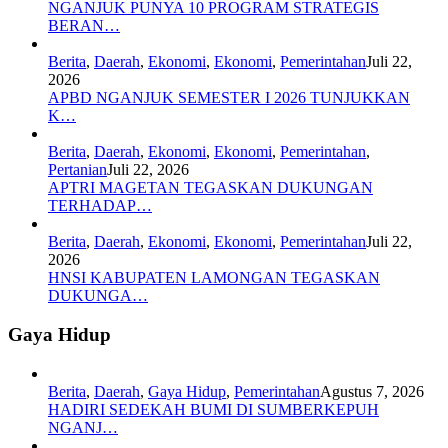
NGANJUK PUNYA 10 PROGRAM STRATEGIS
BERAN…
Berita
,
Daerah
,
Ekonomi
,
Ekonomi
,
Pemerintahan
Juli 22,
2026
APBD NGANJUK SEMESTER I 2026 TUNJUKKAN
K…
Berita
,
Daerah
,
Ekonomi
,
Ekonomi
,
Pemerintahan
,
Pertanian
Juli 22, 2026
APTRI MAGETAN TEGASKAN DUKUNGAN
TERHADAP…
Berita
,
Daerah
,
Ekonomi
,
Ekonomi
,
Pemerintahan
Juli 22,
2026
HNSI KABUPATEN LAMONGAN TEGASKAN
DUKUNGA…
Gaya Hidup
Berita
,
Daerah
,
Gaya Hidup
,
Pemerintahan
Agustus 7, 2026
HADIRI SEDEKAH BUMI DI SUMBERKEPUH
NGANJ…