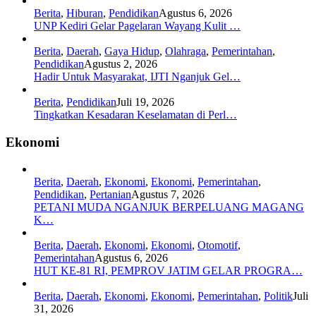
Berita
,
Hiburan
,
Pendidikan
Agustus 6, 2026
UNP Kediri Gelar Pagelaran Wayang Kulit …
Berita
,
Daerah
,
Gaya Hidup
,
Olahraga
,
Pemerintahan
,
Pendidikan
Agustus 2, 2026
Hadir Untuk Masyarakat, IJTI Nganjuk Gel…
Berita
,
Pendidikan
Juli 19, 2026
Tingkatkan Kesadaran Keselamatan di Perl…
Ekonomi
Berita
,
Daerah
,
Ekonomi
,
Ekonomi
,
Pemerintahan
,
Pendidikan
,
Pertanian
Agustus 7, 2026
PETANI MUDA NGANJUK BERPELUANG MAGANG
K…
Berita
,
Daerah
,
Ekonomi
,
Ekonomi
,
Otomotif
,
Pemerintahan
Agustus 6, 2026
HUT KE-81 RI, PEMPROV JATIM GELAR PROGRA…
Berita
,
Daerah
,
Ekonomi
,
Ekonomi
,
Pemerintahan
,
Politik
Juli
31, 2026