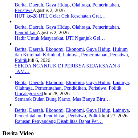
Berita
,
Daerah
,
Gaya Hidup
,
Olahraga
,
Pemerintahan
,
Peristiwa
Agustus 2, 2026
HUT ke-28 IJTI, Gelar Cek Kesehatan Grat…
Berita
,
Daerah
,
Gaya Hidup
,
Olahraga
,
Pemerintahan
,
Pendidikan
Agustus 2, 2026
Hadir Untuk Masyarakat, IJTI Nganjuk Gel…
Berita
,
Daerah
,
Ekonomi
,
Ekonomi
,
Gaya Hidup
,
Hukum
dan Kriminal
,
Kriminal
,
Lainnya
,
Pemerintahan
,
Peristiwa
,
Politik
Juli 6, 2026
SEKDA NGANJUK DI PERIKSA KEJAKSAAN 8
JAM…
Berita
,
Daerah
,
Ekonomi
,
Ekonomi
,
Gaya Hidup
,
Lainnya
,
Olahraga
,
Pemerintahan
,
Pendidikan
,
Peristiwa
,
Politik
,
Uncategorized
Juni 28, 2026
Semarak Bulan Bung Karno, Mas Banyu Biru…
Berita
,
Daerah
,
Ekonomi
,
Ekonomi
,
Gaya Hidup
,
Lainnya
,
Pemerintahan
,
Pendidikan
,
Peristiwa
,
Politik
Juni 27, 2026
Ratusan Penyandang Disabilitas Dapat Per…
Berita Video