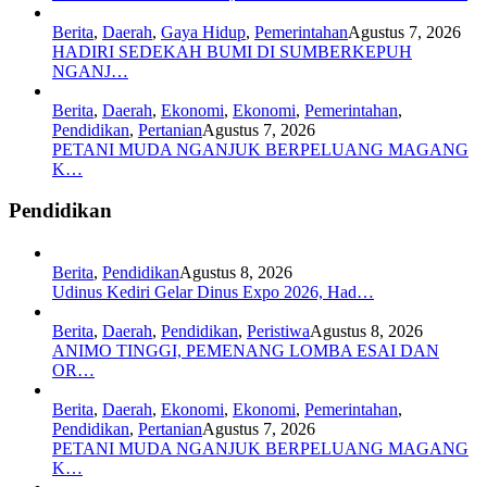
Berita
,
Daerah
,
Gaya Hidup
,
Pemerintahan
Agustus 7, 2026
HADIRI SEDEKAH BUMI DI SUMBERKEPUH
NGANJ…
Berita
,
Daerah
,
Ekonomi
,
Ekonomi
,
Pemerintahan
,
Pendidikan
,
Pertanian
Agustus 7, 2026
PETANI MUDA NGANJUK BERPELUANG MAGANG
K…
Pendidikan
Berita
,
Pendidikan
Agustus 8, 2026
Udinus Kediri Gelar Dinus Expo 2026, Had…
Berita
,
Daerah
,
Pendidikan
,
Peristiwa
Agustus 8, 2026
ANIMO TINGGI, PEMENANG LOMBA ESAI DAN
OR…
Berita
,
Daerah
,
Ekonomi
,
Ekonomi
,
Pemerintahan
,
Pendidikan
,
Pertanian
Agustus 7, 2026
PETANI MUDA NGANJUK BERPELUANG MAGANG
K…