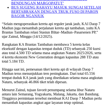
BENDUNGAN MARGOPATUT’
BUS SUGENG RAHAYU MASUK SUNGAI SETELAH
BERTABRAKAN DENGAN TRUK FUSO DI PARON
BAGOR NGANJUK
“Selain mengoperasikan kereta api reguler jarak jauh, KAI Daop 7
Madiun juga menambah perjalanan kereta api tambahan, yaitu KA
Brantas Tambahan relasi Stasiun Blitar–Madiun–Pasarsenen PP,”
ujar Zainul, Minggu (14/12/2025).
Rangkaian KA Brantas Tambahan membawa 5 kereta kelas
eksekutif dengan kapasitas tempat duduk (TD) sebanyak 250 kursi
atau total 4.500 TD selama masa angkutan Nataru 2025/2026, serta
4 kereta ekonomi New Generation dengan kapasitas 288 TD atau
total 5.184 TD.
Hingga saat ini, pemesanan tiket kereta api di wilayah Daop 7
Madiun terus menunjukkan tren peningkatan. Dari total 65.556
tempat duduk KA jarak jauh yang disediakan selama masa angkutan
Nataru, sebanyak 46.866 tiket telah dipesan.
Menurut Zainul, tujuan favorit penumpang selama libur Nataru
antara lain Semarang, Yogyakarta, Malang, Jakarta, dan Bandung.
Tingginya permintaan tersebut membuat KAI Daop 7 Madiun perlu
menambah kapasitas angkut agar layanan tetap optimal.