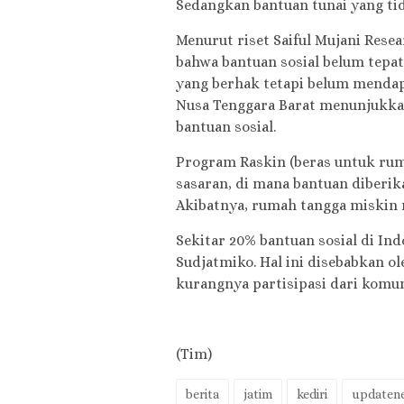
Sedangkan bantuan tunai yang tid
Menurut riset Saiful Mujani Rese
bahwa bantuan sosial belum tepa
yang berhak tetapi belum mendap
Nusa Tenggara Barat menunjukka
bantuan sosial.
Program Raskin (beras untuk ru
sasaran, di mana bantuan diberi
Akibatnya, rumah tangga miskin 
Sekitar 20% bantuan sosial di In
Sudjatmiko. Hal ini disebabkan ol
kurangnya partisipasi dari komun
(Tim)
berita
jatim
kediri
updaten