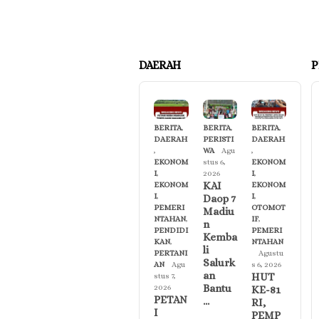
DAERAH
P
BERITA
,
BERITA
,
BERITA
,
DAERAH
PERISTI
DAERAH
,
WA
Agu
,
EKONOM
stus 6,
EKONOM
I
,
2026
I
,
KAI
EKONOM
EKONOM
I
,
I
,
Daop 7
PEMERI
OTOMOT
Madiu
NTAHAN
,
IF
,
n
PENDIDI
PEMERI
Kemba
KAN
,
NTAHAN
li
PERTANI
Agustu
Salurk
AN
Agu
s 6, 2026
an
HUT
stus 7,
Bantu
2026
KE-81
PETAN
…
RI,
I
PEMP