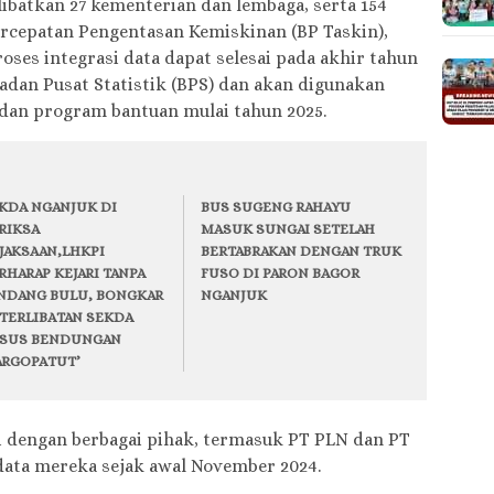
libatkan 27 kementerian dan lembaga, serta 154
ercepatan Pengentasan Kemiskinan (BP Taskin),
ses integrasi data dapat selesai pada akhir tahun
 Badan Pusat Statistik (BPS) dan akan digunakan
dan program bantuan mulai tahun 2025.
KDA NGANJUK DI
BUS SUGENG RAHAYU
RIKSA
MASUK SUNGAI SETELAH
JAKSAAN,LHKPI
BERTABRAKAN DENGAN TRUK
RHARAP KEJARI TANPA
FUSO DI PARON BAGOR
NDANG BULU, BONGKAR
NGANJUK
TERLIBATAN SEKDA
SUS BENDUNGAN
RGOPATUT’
asi dengan berbagai pihak, termasuk PT PLN dan PT
data mereka sejak awal November 2024.