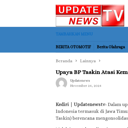
Loncat
ke
konten
TAMBAHKAN MENU
BERITA OTOMOTIF
Berita Olahraga
Beranda
Lainnya
Upaya BP Taskin Atasi Kem
Updatenews
November 24, 2024
Kediri | Updatenewstv-
Dalam up
Indonesia termasuk di Jawa Timu
Taskin) berencana mengonsolidas