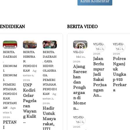
ENDIDIKAN
BERITA VIDEO
VIDEO
VIDEO
Mei 4,
Mei 4,
BERITA
,
BERITA
,
BERITA
,
VIDEO
2026
2026
DAERAH
HIBURA
DAERAH
Mei 11,
Jalan
Polres
,
N
,
,
GAYA
2026
Berlu
Nganj
Ajang
EKONOM
PENDIDI
HIDUP
,
mpur
uk
I
,
KAN
Ag
OLAHRA
Sarese
Jadi
Ungka
EKONOM
ustus 6,
GA
,
han
Saksi
p 933
I
,
2026
PEMERI
dan
Perjua
Perkar
UNP
PEMERI
NTAHAN
,
Pengh
ngan
a
NTAHAN
,
PENDIDI
Kediri
argaa
PENDIDI
KAN
Ag
An…
Gelar
n di
KAN
,
ustus 2,
Pagela
Mome
PERTANI
2026
ran
Hadir
n…
AN
Agu
Wayan
stus 7,
Untuk
g Kulit
2026
VIDEO
Masya
…
PETAN
Mei 4,
rakat,
I
2026
IJTI