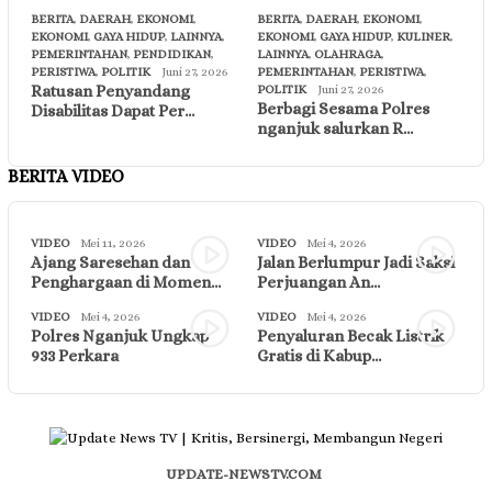
BERITA
,
DAERAH
,
EKONOMI
,
BERITA
,
DAERAH
,
EKONOMI
,
EKONOMI
,
GAYA HIDUP
,
LAINNYA
,
EKONOMI
,
GAYA HIDUP
,
KULINER
,
PEMERINTAHAN
,
PENDIDIKAN
,
LAINNYA
,
OLAHRAGA
,
PERISTIWA
,
POLITIK
Juni 27, 2026
PEMERINTAHAN
,
PERISTIWA
,
Ratusan Penyandang
POLITIK
Juni 27, 2026
Berbagi Sesama Polres
Disabilitas Dapat Per…
nganjuk salurkan R…
BERITA VIDEO
VIDEO
Mei 11, 2026
VIDEO
Mei 4, 2026
Ajang Saresehan dan
Jalan Berlumpur Jadi Saksi
Penghargaan di Momen…
Perjuangan An…
VIDEO
Mei 4, 2026
VIDEO
Mei 4, 2026
Polres Nganjuk Ungkap
Penyaluran Becak Listrik
933 Perkara
Gratis di Kabup…
UPDATE-NEWSTV.COM