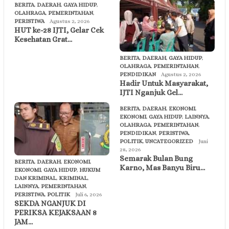
BERITA
,
DAERAH
,
GAYA HIDUP
,
OLAHRAGA
,
PEMERINTAHAN
,
PERISTIWA
Agustus 2, 2026
HUT ke-28 IJTI, Gelar Cek
Kesehatan Grat…
BERITA
,
DAERAH
,
GAYA HIDUP
,
OLAHRAGA
,
PEMERINTAHAN
,
PENDIDIKAN
Agustus 2, 2026
Hadir Untuk Masyarakat,
IJTI Nganjuk Gel…
BERITA
,
DAERAH
,
EKONOMI
,
EKONOMI
,
GAYA HIDUP
,
LAINNYA
,
OLAHRAGA
,
PEMERINTAHAN
,
PENDIDIKAN
,
PERISTIWA
,
POLITIK
,
UNCATEGORIZED
Juni
28, 2026
Semarak Bulan Bung
BERITA
,
DAERAH
,
EKONOMI
,
Karno, Mas Banyu Biru…
EKONOMI
,
GAYA HIDUP
,
HUKUM
DAN KRIMINAL
,
KRIMINAL
,
LAINNYA
,
PEMERINTAHAN
,
PERISTIWA
,
POLITIK
Juli 6, 2026
SEKDA NGANJUK DI
PERIKSA KEJAKSAAN 8
JAM…