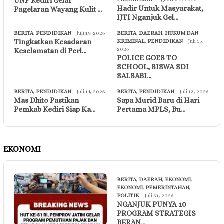
UNP Kediri Gelar
Hadir Untuk Masyarakat,
Pagelaran Wayang Kulit …
IJTI Nganjuk Gel…
BERITA
,
PENDIDIKAN
Juli 19, 2026
BERITA
,
DAERAH
,
HUKUM DAN
Tingkatkan Kesadaran
KRIMINAL
,
PENDIDIKAN
Juli 15,
2026
Keselamatan di Perl…
POLICE GOES TO
SCHOOL, SISWA SDI
SALSABI…
BERITA
,
PENDIDIKAN
Juli 14, 2026
BERITA
,
PENDIDIKAN
Juli 13, 2026
Mas Dhito Pastikan
Sapa Murid Baru di Hari
Pemkab Kediri Siap Ka…
Pertama MPLS, Bu…
EKONOMI
BERITA
,
DAERAH
,
EKONOMI
,
EKONOMI
,
PEMERINTAHAN
,
POLITIK
Juli 31, 2026
NGANJUK PUNYA 10
PROGRAM STRATEGIS
BERAN…