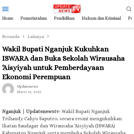
Loncat
Menu
ke
Mobile
konten
Home
Pemerintahan
Pendidikan
Hukum dan Kriminal
Pol
Beranda
Lainnya
Wakil Bupati Nganjuk Kukuhkan
ISWARA dan Buka Sekolah Wirausaha
‘Aisyiyah untuk Pemberdayaan
Ekonomi Perempuan
Updatenews
Maret 22, 2025
Nganjuk | Updatenewstv-
Wakil Bupati Nganjuk
Trihandy Cahyo Saputro, secara resmi mengukuhkan
Ikatan Saudagar dan Wirausaha ‘Aisyiyah (ISWARA)
Kabupaten Nganjuk serta membuka Sekolah Wirausaha