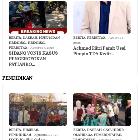
BERITA
,
DAERAH
,
HUKUM DAN
BERITA
,
PERISTIWA
Agustus 5,
KRIMINAL
,
KRIMINAL
,
2026
Achmad Fikri Pamit Usai
PERISTIWA
Agustus 6, 2026
SIDANG VONIS KASUS
Pimpin TDA Kedir…
PENGEROYOKAN
PATIANRO…
PENDIDIKAN
BERITA
,
HIBURAN
,
BERITA
,
DAERAH
,
GAYA HIDUP
,
PENDIDIKAN
Agustus 6, 2026
OLAHRAGA
,
PEMERINTAHAN
,
PENDIDIKAN
Agustus 2, 2026