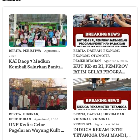
BERITA
,
PERISTIWA
Agustus 6,
BERITA
,
DAERAH
,
EKONOMI
,
2026
EKONOMI
,
OTOMOTIF
,
KAI Daop 7 Madiun
PEMERINTAHAN
Agustus 6, 2026
HUT KE-81 RI, PEMPROV
Kembali Salurkan Bantu…
JATIM GELAR PROGRA…
BERITA
,
HIBURAN
,
BERITA
,
DAERAH
,
HUKUM DAN
PENDIDIKAN
Agustus 6, 2026
KRIMINAL
,
KRIMINAL
,
UNP Kediri Gelar
PERISTIWA
Agustus 6, 2026
DIDUGA REKAM ISTRI
Pagelaran Wayang Kulit …
TETANGGA USAI MANDI, …