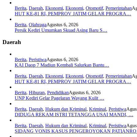
Berita
,
Daerah
,
Ekonomi
,
Ekonomi
,
Otomotif
,
Pemerintahan
Ag
HUT KE-81 RI, PEMPROV JATIM GELAR PROGRA…
Berita
,
Olahraga
Agustus 6, 2026
Persik Kediri Umumkan Skuad Asing Baru S…
Daerah
Berita
,
Peristiwa
Agustus 6, 2026
KAI Daop 7 Madiun Kembali Salurkan Bantu…
Berita
,
Daerah
,
Ekonomi
,
Ekonomi
,
Otomotif
,
Pemerintahan
Ag
HUT KE-81 RI, PEMPROV JATIM GELAR PROGRA…
Berita
,
Hiburan
,
Pendidikan
Agustus 6, 2026
UNP Kediri Gelar Pagelaran Wayang Kulit …
Berita
,
Daerah
,
Hukum dan Kriminal
,
Kriminal
,
Peristiwa
Agust
DIDUGA REKAM ISTRI TETANGGA USAI MANDI, …
Berita
,
Daerah
,
Hukum dan Kriminal
,
Kriminal
,
Peristiwa
Agust
SIDANG VONIS KASUS PENGEROYOKAN PATIANR