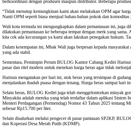
berkoordinasi dengan produsen maupun distributor. Beberapa produ
“Tidak menutup kemungkinan kami akan melakukan OPM agar harga keb
Nanti OPM seperti biasa menjual bahan-bahan pokok dan komoditas y
Wali kota termuda ini mengungkapkan dalam pemantauan ini, juga di
dilakukan pemantauan ke beberapa tempat dengan merk yang sama. Apa
kita cek ada kecurangan ya kami akan lakukan penegakan hukum. Ta
Dalam kesempatan ini, Mbak Wali juga berpesan kepada masyarakat a
yang ada stabil.
Sementara, Pemimpin Perum BULOG Kantor Cabang Kediri Harisun me
pasar dan ritel modern untuk menekan harga beras agar tidak melonj
Harisun mengatakan per hari ini, stok beras yang tersimpan di guda
menjalankan ibadah puasa dengan tenang. Harga beras sampai hari ini
Selain beras, BULOG Kediri juga telah menggelontorkan minyak gor
Minyakita adalah mereka yang telah terdaftar dalam aplikasi Sist
Menteri Perdagangan (Permendag) Nomor 43 Tahun 2025 tentang Min
sebesar Rp15.700 per liter.
Selain disalurkan melalui pengecer di pasar pantauan SP2KP, BULO
dan Koperasi Desa Merah Putih (KDMP).