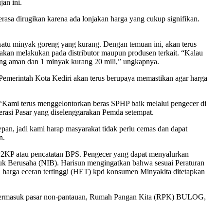
an ini.
asa dirugikan karena ada lonjakan harga yang cukup signifikan.
atu minyak goreng yang kurang. Dengan temuan ini, akan terus
akan melakukan pada distributor maupun produsen terkait. “Kalau
ng aman dan 1 minyak kurang 20 mili,” ungkapnya.
Pemerintah Kota Kediri akan terus berupaya memastikan agar harga
Kami terus menggelontorkan beras SPHP baik melalui pengecer di
perasi Pasar yang diselenggarakan Pemda setempat.
pan, jadi kami harap masyarakat tidak perlu cemas dan dapat
n.
SP2KP atau pencatatan BPS. Pengecer yang dapat menyalurkan
uk Berusaha (NIB). Harisun mengingatkan bahwa sesuai Peraturan
arga eceran tertinggi (HET) kpd konsumen Minyakita ditetapkan
in, termasuk pasar non-pantauan, Rumah Pangan Kita (RPK) BULOG,