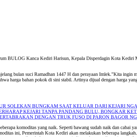
rum BULOG Kanca Kediri Harisun, Kepala Disperdagin Kota Kediri M
jelang bulan suci Ramadhan 1447 H dan perayaan Imlek.”Kita ingin 
a harga bahan pokok di sini stabil. Artinya dijual dengan harga yang 
 NUR SOLEKAN BUNGKAM SAAT KELUAR DARI KEJARI NG
 BERHARAP KEJARI TANPA PANDANG BULU, BONGKAR K
BERTABRAKAN DENGAN TRUK FUSO DI PARON BAGOR N
eberapa komoditas yang naik. Seperti bawang sudah naik dan cabai yan
ditas ini, Pemerintah Kota Kediri akan melakukan beberapa langkah. 