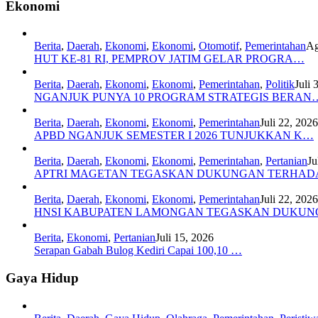
Ekonomi
Berita
,
Daerah
,
Ekonomi
,
Ekonomi
,
Otomotif
,
Pemerintahan
Ag
HUT KE-81 RI, PEMPROV JATIM GELAR PROGRA…
Berita
,
Daerah
,
Ekonomi
,
Ekonomi
,
Pemerintahan
,
Politik
Juli 
NGANJUK PUNYA 10 PROGRAM STRATEGIS BERAN
Berita
,
Daerah
,
Ekonomi
,
Ekonomi
,
Pemerintahan
Juli 22, 2026
APBD NGANJUK SEMESTER I 2026 TUNJUKKAN K…
Berita
,
Daerah
,
Ekonomi
,
Ekonomi
,
Pemerintahan
,
Pertanian
Ju
APTRI MAGETAN TEGASKAN DUKUNGAN TERHA
Berita
,
Daerah
,
Ekonomi
,
Ekonomi
,
Pemerintahan
Juli 22, 2026
HNSI KABUPATEN LAMONGAN TEGASKAN DUKU
Berita
,
Ekonomi
,
Pertanian
Juli 15, 2026
Serapan Gabah Bulog Kediri Capai 100,10 …
Gaya Hidup