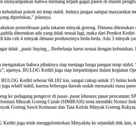
sen menyampaikan bahwa memang terjadi gagal panen di musim penghuj
utuhan pokok ini tetap stabil. Intinya jangan sampai masyarakat mer
ang diperlukan,” jelasnya.
lakukan pemeriksaan pada takaran minyak goreng. Dimana ditemukan s
bila ditemukan ada yang tidak sesuai lagi, maka dari Pemkot Kediri 
di kita cek 4 minyak dimana produsennya beda-beda. Ada 3 minyak ya
gar tidak _panic buying_. Berbelanja harus sesuai dengan kebutuhan. 
ngatakan bahwa pihaknya siap menjaga harga pangan tetap stabil. “
ak”, ujarnya. BULOG Kediri juga siap berpartisipasi dalam kegiatan O
ng BULOG Kediri sebesar 68.182 ton, sangat cukup untuk 15 bulan kede
 juga relatif stabil, karena beberapa daerah sudah memasuki masa pane
eng ke pedagang pengecer di pasar- pasar khususx pasar pencatatan 
em Informasi Minyak Goreng Curah (SIMIRAH) serta memiliki Nomor Ind
yak Goreng Sawit Kemasan dan Tata Kelola Minyak Goreng Rakyat, h
G Kediri juga telah menggelontorkan Minyakita ke sejumlah titik la