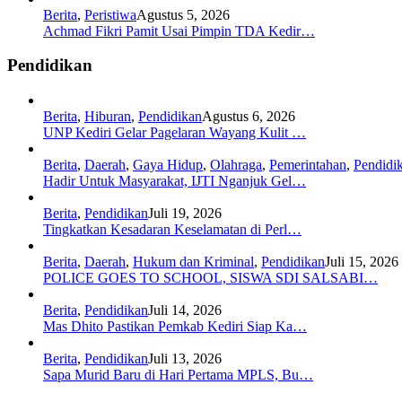
Berita
,
Peristiwa
Agustus 5, 2026
Achmad Fikri Pamit Usai Pimpin TDA Kedir…
Pendidikan
Berita
,
Hiburan
,
Pendidikan
Agustus 6, 2026
UNP Kediri Gelar Pagelaran Wayang Kulit …
Berita
,
Daerah
,
Gaya Hidup
,
Olahraga
,
Pemerintahan
,
Pendidi
Hadir Untuk Masyarakat, IJTI Nganjuk Gel…
Berita
,
Pendidikan
Juli 19, 2026
Tingkatkan Kesadaran Keselamatan di Perl…
Berita
,
Daerah
,
Hukum dan Kriminal
,
Pendidikan
Juli 15, 2026
POLICE GOES TO SCHOOL, SISWA SDI SALSABI…
Berita
,
Pendidikan
Juli 14, 2026
Mas Dhito Pastikan Pemkab Kediri Siap Ka…
Berita
,
Pendidikan
Juli 13, 2026
Sapa Murid Baru di Hari Pertama MPLS, Bu…