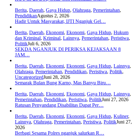
Berita
,
Daerah
,
Gaya Hidup
,
Olahraga
,
Pemerintahan
,
Pendidikan
Agustus 2, 2026
Hadir Untuk Masyarakat, IJTI Nganjuk Gel…
Berita
,
Daerah
,
Ekonomi
,
Ekonomi
,
Gaya Hidup
,
Hukum
dan Kriminal
,
Kriminal
,
Lainnya
,
Pemerintahan
,
Peristiwa
,
Politik
Juli 6, 2026
SEKDA NGANJUK DI PERIKSA KEJAKSAAN 8
JAM…
Berita
,
Daerah
,
Ekonomi
,
Ekonomi
,
Gaya Hidup
,
Lainnya
,
Olahraga
,
Pemerintahan
,
Pendidikan
,
Peristiwa
,
Politik
,
Uncategorized
Juni 28, 2026
Semarak Bulan Bung Karno, Mas Banyu Biru…
Berita
,
Daerah
,
Ekonomi
,
Ekonomi
,
Gaya Hidup
,
Lainnya
,
Pemerintahan
,
Pendidikan
,
Peristiwa
,
Politik
Juni 27, 2026
Ratusan Penyandang Disabilitas Dapat Per…
Berita
,
Daerah
,
Ekonomi
,
Ekonomi
,
Gaya Hidup
,
Kuliner
,
Lainnya
,
Olahraga
,
Pemerintahan
,
Peristiwa
,
Politik
Juni 27,
2026
Berbagi Sesama Polres nganjuk salurkan R…