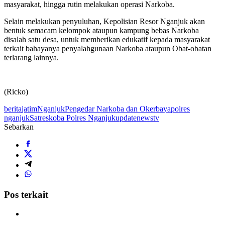
masyarakat, hingga rutin melakukan operasi Narkoba.
Selain melakukan penyuluhan, Kepolisian Resor Nganjuk akan
bentuk semacam kelompok ataupun kampung bebas Narkoba
disalah satu desa, untuk memberikan edukatif kepada masyarakat
terkait bahayanya penyalahgunaan Narkoba ataupun Obat-obatan
terlarang lainnya.
(Ricko)
berita
jatim
Nganjuk
Pengedar Narkoba dan Okerbaya
polres
nganjuk
Satreskoba Polres Nganjuk
updatenewstv
Sebarkan
Pos terkait