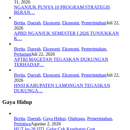
31, 2026
NGANJUK PUNYA 10 PROGRAM STRATEGIS
BERAN…
Berita
,
Daerah
,
Ekonomi
,
Ekonomi
,
Pemerintahan
Juli 22,
2026
APBD NGANJUK SEMESTER I 2026 TUNJUKKAN
K…
Berita
,
Daerah
,
Ekonomi
,
Ekonomi
,
Pemerintahan
,
Pertanian
Juli 22, 2026
APTRI MAGETAN TEGASKAN DUKUNGAN
TERHADAP…
Berita
,
Daerah
,
Ekonomi
,
Ekonomi
,
Pemerintahan
Juli 22,
2026
HNSI KABUPATEN LAMONGAN TEGASKAN
DUKUNGA…
Gaya Hidup
Berita
,
Daerah
,
Gaya Hidup
,
Olahraga
,
Pemerintahan
,
Peristiwa
Agustus 2, 2026
HUT ke-28 IJTI, Gelar Cek Kesehatan Grat…