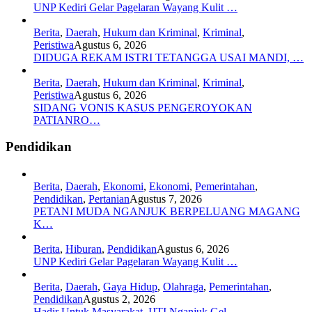
UNP Kediri Gelar Pagelaran Wayang Kulit …
Berita
,
Daerah
,
Hukum dan Kriminal
,
Kriminal
,
Peristiwa
Agustus 6, 2026
DIDUGA REKAM ISTRI TETANGGA USAI MANDI, …
Berita
,
Daerah
,
Hukum dan Kriminal
,
Kriminal
,
Peristiwa
Agustus 6, 2026
SIDANG VONIS KASUS PENGEROYOKAN
PATIANRO…
Pendidikan
Berita
,
Daerah
,
Ekonomi
,
Ekonomi
,
Pemerintahan
,
Pendidikan
,
Pertanian
Agustus 7, 2026
PETANI MUDA NGANJUK BERPELUANG MAGANG
K…
Berita
,
Hiburan
,
Pendidikan
Agustus 6, 2026
UNP Kediri Gelar Pagelaran Wayang Kulit …
Berita
,
Daerah
,
Gaya Hidup
,
Olahraga
,
Pemerintahan
,
Pendidikan
Agustus 2, 2026
Hadir Untuk Masyarakat, IJTI Nganjuk Gel…