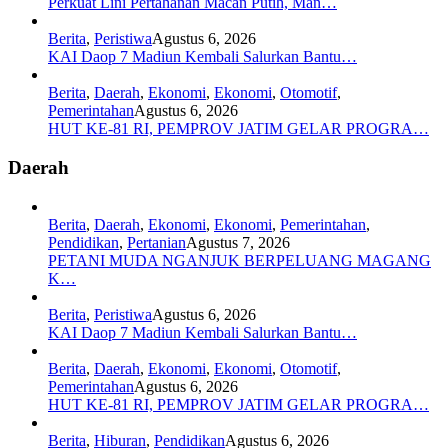
Perkuat Lini Pertahanan Macan Putih, Man…
Berita
,
Peristiwa
Agustus 6, 2026
KAI Daop 7 Madiun Kembali Salurkan Bantu…
Berita
,
Daerah
,
Ekonomi
,
Ekonomi
,
Otomotif
,
Pemerintahan
Agustus 6, 2026
HUT KE-81 RI, PEMPROV JATIM GELAR PROGRA…
Daerah
Berita
,
Daerah
,
Ekonomi
,
Ekonomi
,
Pemerintahan
,
Pendidikan
,
Pertanian
Agustus 7, 2026
PETANI MUDA NGANJUK BERPELUANG MAGANG
K…
Berita
,
Peristiwa
Agustus 6, 2026
KAI Daop 7 Madiun Kembali Salurkan Bantu…
Berita
,
Daerah
,
Ekonomi
,
Ekonomi
,
Otomotif
,
Pemerintahan
Agustus 6, 2026
HUT KE-81 RI, PEMPROV JATIM GELAR PROGRA…
Berita
,
Hiburan
,
Pendidikan
Agustus 6, 2026