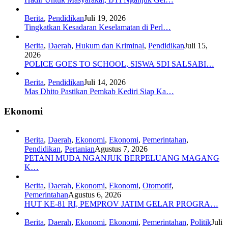
Berita
,
Pendidikan
Juli 19, 2026
Tingkatkan Kesadaran Keselamatan di Perl…
Berita
,
Daerah
,
Hukum dan Kriminal
,
Pendidikan
Juli 15,
2026
POLICE GOES TO SCHOOL, SISWA SDI SALSABI…
Berita
,
Pendidikan
Juli 14, 2026
Mas Dhito Pastikan Pemkab Kediri Siap Ka…
Ekonomi
Berita
,
Daerah
,
Ekonomi
,
Ekonomi
,
Pemerintahan
,
Pendidikan
,
Pertanian
Agustus 7, 2026
PETANI MUDA NGANJUK BERPELUANG MAGANG
K…
Berita
,
Daerah
,
Ekonomi
,
Ekonomi
,
Otomotif
,
Pemerintahan
Agustus 6, 2026
HUT KE-81 RI, PEMPROV JATIM GELAR PROGRA…
Berita
,
Daerah
,
Ekonomi
,
Ekonomi
,
Pemerintahan
,
Politik
Juli