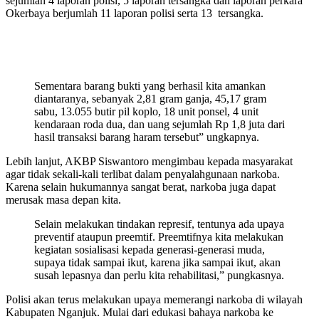
sejumlah 4 laporan polisi, 5 laporan tersangka dan laporan perkara
Okerbaya berjumlah 11 laporan polisi serta 13 tersangka.
Sementara barang bukti yang berhasil kita amankan
diantaranya, sebanyak 2,81 gram ganja, 45,17 gram
sabu, 13.055 butir pil koplo, 18 unit ponsel, 4 unit
kendaraan roda dua, dan uang sejumlah Rp 1,8 juta dari
hasil transaksi barang haram tersebut” ungkapnya.
Lebih lanjut, AKBP Siswantoro mengimbau kepada masyarakat
agar tidak sekali-kali terlibat dalam penyalahgunaan narkoba.
Karena selain hukumannya sangat berat, narkoba juga dapat
merusak masa depan kita.
Selain melakukan tindakan represif, tentunya ada upaya
preventif ataupun preemtif. Preemtifnya kita melakukan
kegiatan sosialisasi kepada generasi-generasi muda,
supaya tidak sampai ikut, karena jika sampai ikut, akan
susah lepasnya dan perlu kita rehabilitasi,” pungkasnya.
Polisi akan terus melakukan upaya memerangi narkoba di wilayah
Kabupaten Nganjuk. Mulai dari edukasi bahaya narkoba ke