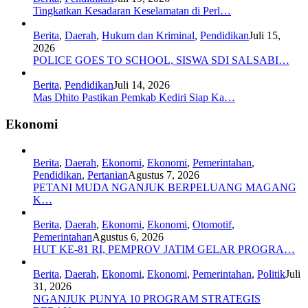
Tingkatkan Kesadaran Keselamatan di Perl…
Berita
,
Daerah
,
Hukum dan Kriminal
,
Pendidikan
Juli 15,
2026
POLICE GOES TO SCHOOL, SISWA SDI SALSABI…
Berita
,
Pendidikan
Juli 14, 2026
Mas Dhito Pastikan Pemkab Kediri Siap Ka…
Ekonomi
Berita
,
Daerah
,
Ekonomi
,
Ekonomi
,
Pemerintahan
,
Pendidikan
,
Pertanian
Agustus 7, 2026
PETANI MUDA NGANJUK BERPELUANG MAGANG
K…
Berita
,
Daerah
,
Ekonomi
,
Ekonomi
,
Otomotif
,
Pemerintahan
Agustus 6, 2026
HUT KE-81 RI, PEMPROV JATIM GELAR PROGRA…
Berita
,
Daerah
,
Ekonomi
,
Ekonomi
,
Pemerintahan
,
Politik
Juli
31, 2026
NGANJUK PUNYA 10 PROGRAM STRATEGIS