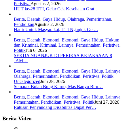
Peristiwa
Agustus 2, 2026
HUT ke-28 IJTI, Gelar Cek Kesehatan Grat…
Berita
,
Daerah
,
Gaya Hidup
,
Olahraga
,
Pemerintahan
,
Pendidikan
Agustus 2, 2026
Hadir Untuk Masyarakat, IJTI Nganjuk Gel…
Berita
,
Daerah
,
Ekonomi
,
Ekonomi
,
Gaya Hidup
,
Hukum
dan Kriminal
,
Kriminal
,
Lainnya
,
Pemerintahan
,
Peristiwa
,
Politik
Juli 6, 2026
SEKDA NGANJUK DI PERIKSA KEJAKSAAN 8
JAM…
Berita
,
Daerah
,
Ekonomi
,
Ekonomi
,
Gaya Hidup
,
Lainnya
,
Olahraga
,
Pemerintahan
,
Pendidikan
,
Peristiwa
,
Politik
,
Uncategorized
Juni 28, 2026
Semarak Bulan Bung Karno, Mas Banyu Biru…
Berita
,
Daerah
,
Ekonomi
,
Ekonomi
,
Gaya Hidup
,
Lainnya
,
Pemerintahan
,
Pendidikan
,
Peristiwa
,
Politik
Juni 27, 2026
Ratusan Penyandang Disabilitas Dapat Per…
Berita Video