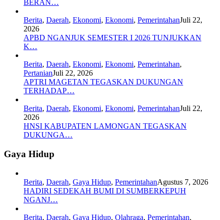
BERAN…
Berita
,
Daerah
,
Ekonomi
,
Ekonomi
,
Pemerintahan
Juli 22,
2026
APBD NGANJUK SEMESTER I 2026 TUNJUKKAN
K…
Berita
,
Daerah
,
Ekonomi
,
Ekonomi
,
Pemerintahan
,
Pertanian
Juli 22, 2026
APTRI MAGETAN TEGASKAN DUKUNGAN
TERHADAP…
Berita
,
Daerah
,
Ekonomi
,
Ekonomi
,
Pemerintahan
Juli 22,
2026
HNSI KABUPATEN LAMONGAN TEGASKAN
DUKUNGA…
Gaya Hidup
Berita
,
Daerah
,
Gaya Hidup
,
Pemerintahan
Agustus 7, 2026
HADIRI SEDEKAH BUMI DI SUMBERKEPUH
NGANJ…
Berita
,
Daerah
,
Gaya Hidup
,
Olahraga
,
Pemerintahan
,