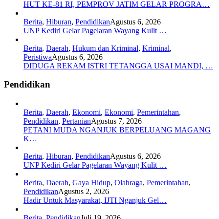
HUT KE-81 RI, PEMPROV JATIM GELAR PROGRA…
Berita
,
Hiburan
,
Pendidikan
Agustus 6, 2026
UNP Kediri Gelar Pagelaran Wayang Kulit …
Berita
,
Daerah
,
Hukum dan Kriminal
,
Kriminal
,
Peristiwa
Agustus 6, 2026
DIDUGA REKAM ISTRI TETANGGA USAI MANDI, …
Pendidikan
Berita
,
Daerah
,
Ekonomi
,
Ekonomi
,
Pemerintahan
,
Pendidikan
,
Pertanian
Agustus 7, 2026
PETANI MUDA NGANJUK BERPELUANG MAGANG
K…
Berita
,
Hiburan
,
Pendidikan
Agustus 6, 2026
UNP Kediri Gelar Pagelaran Wayang Kulit …
Berita
,
Daerah
,
Gaya Hidup
,
Olahraga
,
Pemerintahan
,
Pendidikan
Agustus 2, 2026
Hadir Untuk Masyarakat, IJTI Nganjuk Gel…
Berita
,
Pendidikan
Juli 19, 2026