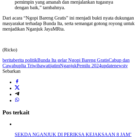
pemimpin yang amanah dan menjalankan tugasnya
dengan baik,” tambahnya.
Dari acara “Ngopi Bareng Gratis” ini menjadi bukti nyata dukungan
masyarakat terhadap Bunda Ita, serta semangat gotong royong untuk
menjadikan Nganjuk JayaMRta.
(Ricko)
berita
berita politik
Bunda Ita gelar Ngopi Bareng Gratis
Cabup dan
Cawabup
Ita Triwibawati
jatim
Nganjuk
Pemilu 2024
updatenewstv
Sebarkan
Pos terkait
SEKDA NGANJUK DI PERIKSA KEJAKSAAN 8 JAM’