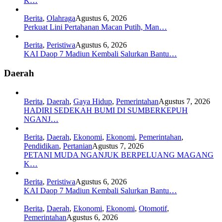
K…
Berita
,
Olahraga
Agustus 6, 2026
Perkuat Lini Pertahanan Macan Putih, Man…
Berita
,
Peristiwa
Agustus 6, 2026
KAI Daop 7 Madiun Kembali Salurkan Bantu…
Daerah
Berita
,
Daerah
,
Gaya Hidup
,
Pemerintahan
Agustus 7, 2026
HADIRI SEDEKAH BUMI DI SUMBERKEPUH
NGANJ…
Berita
,
Daerah
,
Ekonomi
,
Ekonomi
,
Pemerintahan
,
Pendidikan
,
Pertanian
Agustus 7, 2026
PETANI MUDA NGANJUK BERPELUANG MAGANG
K…
Berita
,
Peristiwa
Agustus 6, 2026
KAI Daop 7 Madiun Kembali Salurkan Bantu…
Berita
,
Daerah
,
Ekonomi
,
Ekonomi
,
Otomotif
,
Pemerintahan
Agustus 6, 2026