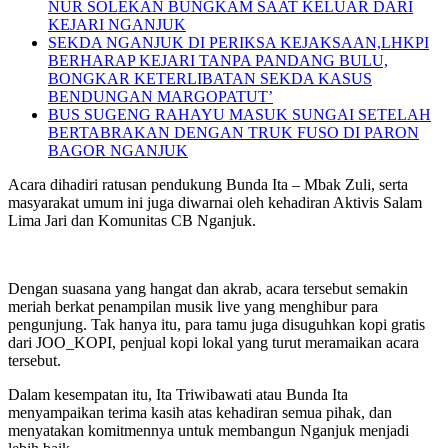
NUR SOLEKAN BUNGKAM SAAT KELUAR DARI
KEJARI NGANJUK
SEKDA NGANJUK DI PERIKSA KEJAKSAAN,LHKPI
BERHARAP KEJARI TANPA PANDANG BULU,
BONGKAR KETERLIBATAN SEKDA KASUS
BENDUNGAN MARGOPATUT’
BUS SUGENG RAHAYU MASUK SUNGAI SETELAH
BERTABRAKAN DENGAN TRUK FUSO DI PARON
BAGOR NGANJUK
Acara dihadiri ratusan pendukung Bunda Ita – Mbak Zuli, serta
masyarakat umum ini juga diwarnai oleh kehadiran Aktivis Salam
Lima Jari dan Komunitas CB Nganjuk.
Dengan suasana yang hangat dan akrab, acara tersebut semakin
meriah berkat penampilan musik live yang menghibur para
pengunjung. Tak hanya itu, para tamu juga disuguhkan kopi gratis
dari JOO_KOPI, penjual kopi lokal yang turut meramaikan acara
tersebut.
Dalam kesempatan itu, Ita Triwibawati atau Bunda Ita
menyampaikan terima kasih atas kehadiran semua pihak, dan
menyatakan komitmennya untuk membangun Nganjuk menjadi