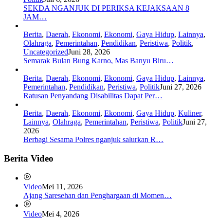
SEKDA NGANJUK DI PERIKSA KEJAKSAAN 8
JAM…
Berita
,
Daerah
,
Ekonomi
,
Ekonomi
,
Gaya Hidup
,
Lainnya
,
Olahraga
,
Pemerintahan
,
Pendidikan
,
Peristiwa
,
Politik
,
Uncategorized
Juni 28, 2026
Semarak Bulan Bung Karno, Mas Banyu Biru…
Berita
,
Daerah
,
Ekonomi
,
Ekonomi
,
Gaya Hidup
,
Lainnya
,
Pemerintahan
,
Pendidikan
,
Peristiwa
,
Politik
Juni 27, 2026
Ratusan Penyandang Disabilitas Dapat Per…
Berita
,
Daerah
,
Ekonomi
,
Ekonomi
,
Gaya Hidup
,
Kuliner
,
Lainnya
,
Olahraga
,
Pemerintahan
,
Peristiwa
,
Politik
Juni 27,
2026
Berbagi Sesama Polres nganjuk salurkan R…
Berita Video
Video
Mei 11, 2026
Ajang Saresehan dan Penghargaan di Momen…
Video
Mei 4, 2026