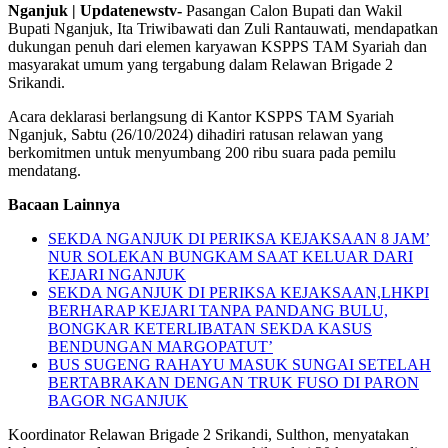
Nganjuk | Updatenewstv-
Pasangan Calon Bupati dan Wakil
Bupati Nganjuk, Ita Triwibawati dan Zuli Rantauwati, mendapatkan
dukungan penuh dari elemen karyawan KSPPS TAM Syariah dan
masyarakat umum yang tergabung dalam Relawan Brigade 2
Srikandi.
Acara deklarasi berlangsung di Kantor KSPPS TAM Syariah
Nganjuk, Sabtu (26/10/2024) dihadiri ratusan relawan yang
berkomitmen untuk menyumbang 200 ribu suara pada pemilu
mendatang.
Bacaan Lainnya
SEKDA NGANJUK DI PERIKSA KEJAKSAAN 8 JAM’
NUR SOLEKAN BUNGKAM SAAT KELUAR DARI
KEJARI NGANJUK
SEKDA NGANJUK DI PERIKSA KEJAKSAAN,LHKPI
BERHARAP KEJARI TANPA PANDANG BULU,
BONGKAR KETERLIBATAN SEKDA KASUS
BENDUNGAN MARGOPATUT’
BUS SUGENG RAHAYU MASUK SUNGAI SETELAH
BERTABRAKAN DENGAN TRUK FUSO DI PARON
BAGOR NGANJUK
Koordinator Relawan Brigade 2 Srikandi, Sulthon, menyatakan