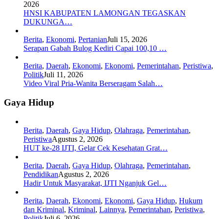
2026
HNSI KABUPATEN LAMONGAN TEGASKAN
DUKUNGA…
Berita
,
Ekonomi
,
Pertanian
Juli 15, 2026
Serapan Gabah Bulog Kediri Capai 100,10 …
Berita
,
Daerah
,
Ekonomi
,
Ekonomi
,
Pemerintahan
,
Peristiwa
,
Politik
Juli 11, 2026
Video Viral Pria-Wanita Berseragam Salah…
Gaya Hidup
Berita
,
Daerah
,
Gaya Hidup
,
Olahraga
,
Pemerintahan
,
Peristiwa
Agustus 2, 2026
HUT ke-28 IJTI, Gelar Cek Kesehatan Grat…
Berita
,
Daerah
,
Gaya Hidup
,
Olahraga
,
Pemerintahan
,
Pendidikan
Agustus 2, 2026
Hadir Untuk Masyarakat, IJTI Nganjuk Gel…
Berita
,
Daerah
,
Ekonomi
,
Ekonomi
,
Gaya Hidup
,
Hukum
dan Kriminal
,
Kriminal
,
Lainnya
,
Pemerintahan
,
Peristiwa
,
Politik
Juli 6, 2026