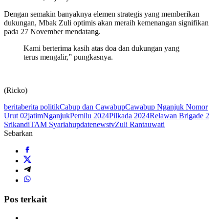
Dengan semakin banyaknya elemen strategis yang memberikan
dukungan, Mbak Zuli optimis akan meraih kemenangan signifikan
pada 27 November mendatang.
Kami berterima kasih atas doa dan dukungan yang
terus mengalir,” pungkasnya.
(Ricko)
berita
berita politik
Cabup dan Cawabup
Cawabup Nganjuk Nomor
Urut 02
jatim
Nganjuk
Pemilu 2024
Pilkada 2024
Relawan Brigade 2
Srikandi
TAM Syariah
updatenewstv
Zuli Rantauwati
Sebarkan
Pos terkait