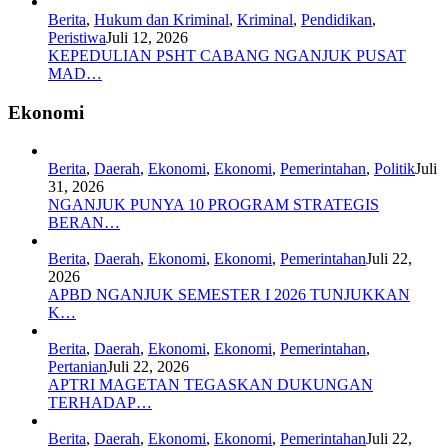
Berita
,
Hukum dan Kriminal
,
Kriminal
,
Pendidikan
,
Peristiwa
Juli 12, 2026
KEPEDULIAN PSHT CABANG NGANJUK PUSAT
MAD…
Ekonomi
Berita
,
Daerah
,
Ekonomi
,
Ekonomi
,
Pemerintahan
,
Politik
Juli
31, 2026
NGANJUK PUNYA 10 PROGRAM STRATEGIS
BERAN…
Berita
,
Daerah
,
Ekonomi
,
Ekonomi
,
Pemerintahan
Juli 22,
2026
APBD NGANJUK SEMESTER I 2026 TUNJUKKAN
K…
Berita
,
Daerah
,
Ekonomi
,
Ekonomi
,
Pemerintahan
,
Pertanian
Juli 22, 2026
APTRI MAGETAN TEGASKAN DUKUNGAN
TERHADAP…
Berita
,
Daerah
,
Ekonomi
,
Ekonomi
,
Pemerintahan
Juli 22,