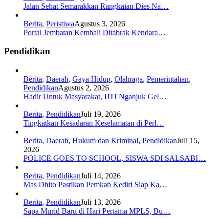
Jalan Sehat Semarakkan Rangkaian Dies Na…
Berita
,
Peristiwa
Agustus 3, 2026
Portal Jembatan Kembali Ditabrak Kendara…
Pendidikan
Berita
,
Daerah
,
Gaya Hidup
,
Olahraga
,
Pemerintahan
,
Pendidikan
Agustus 2, 2026
Hadir Untuk Masyarakat, IJTI Nganjuk Gel…
Berita
,
Pendidikan
Juli 19, 2026
Tingkatkan Kesadaran Keselamatan di Perl…
Berita
,
Daerah
,
Hukum dan Kriminal
,
Pendidikan
Juli 15,
2026
POLICE GOES TO SCHOOL, SISWA SDI SALSABI…
Berita
,
Pendidikan
Juli 14, 2026
Mas Dhito Pastikan Pemkab Kediri Siap Ka…
Berita
,
Pendidikan
Juli 13, 2026
Sapa Murid Baru di Hari Pertama MPLS, Bu…