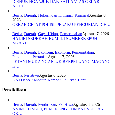
DISHUB NGANJUK DAN SATLANTAS GELAR
AUDIT…
Berita
,
Daerah
,
Hukum dan Kriminal
,
Kriminal
Agustus 8,
2026
GERAK CEPAT POLISI, PELAKU PENCURIAN DIE…
Berita
,
Daerah
,
Gaya Hidup
,
Pemerintahan
Agustus 7, 2026
HADIRI SEDEKAH BUMI DI SUMBERKEPUH
NGANJ…
Berita
,
Daerah
,
Ekonomi
,
Ekonomi
,
Pemerintahan
,
Pendidikan
,
Pertanian
Agustus 7, 2026
PETANI MUDA NGANJUK BERPELUANG MAGANG
K…
Berita
,
Peristiwa
Agustus 6, 2026
KAI Daop 7 Madiun Kembali Salurkan Bantu…
Pendidikan
Berita
,
Daerah
,
Pendidikan
,
Peristiwa
Agustus 8, 2026
ANIMO TINGGI, PEMENANG LOMBA ESAI DAN
OR…