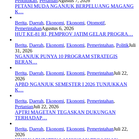
Pendidikan
,
Pertanian
Agustus 7, 2026
PETANI MUDA NGANJUK BERPELUANG MAGANG
K…
Berita
,
Daerah
,
Ekonomi
,
Ekonomi
,
Otomotif
,
Pemerintahan
Agustus 6, 2026
HUT KE-81 RI, PEMPROV JATIM GELAR PROGRA…
Berita
,
Daerah
,
Ekonomi
,
Ekonomi
,
Pemerintahan
,
Politik
Juli
31, 2026
NGANJUK PUNYA 10 PROGRAM STRATEGIS
BERAN…
Berita
,
Daerah
,
Ekonomi
,
Ekonomi
,
Pemerintahan
Juli 22,
2026
APBD NGANJUK SEMESTER I 2026 TUNJUKKAN
K…
Berita
,
Daerah
,
Ekonomi
,
Ekonomi
,
Pemerintahan
,
Pertanian
Juli 22, 2026
APTRI MAGETAN TEGASKAN DUKUNGAN
TERHADAP…
Berita
,
Daerah
,
Ekonomi
,
Ekonomi
,
Pemerintahan
Juli 22,
2026