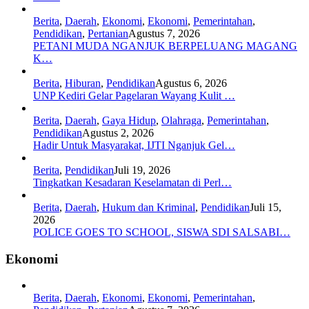
Berita
,
Daerah
,
Ekonomi
,
Ekonomi
,
Pemerintahan
,
Pendidikan
,
Pertanian
Agustus 7, 2026
PETANI MUDA NGANJUK BERPELUANG MAGANG
K…
Berita
,
Hiburan
,
Pendidikan
Agustus 6, 2026
UNP Kediri Gelar Pagelaran Wayang Kulit …
Berita
,
Daerah
,
Gaya Hidup
,
Olahraga
,
Pemerintahan
,
Pendidikan
Agustus 2, 2026
Hadir Untuk Masyarakat, IJTI Nganjuk Gel…
Berita
,
Pendidikan
Juli 19, 2026
Tingkatkan Kesadaran Keselamatan di Perl…
Berita
,
Daerah
,
Hukum dan Kriminal
,
Pendidikan
Juli 15,
2026
POLICE GOES TO SCHOOL, SISWA SDI SALSABI…
Ekonomi
Berita
,
Daerah
,
Ekonomi
,
Ekonomi
,
Pemerintahan
,