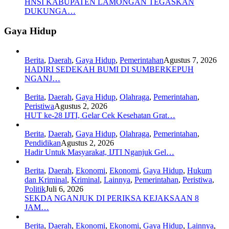
HNSI KABUPATEN LAMONGAN TEGASKAN
DUKUNGA…
Gaya Hidup
Berita
,
Daerah
,
Gaya Hidup
,
Pemerintahan
Agustus 7, 2026
HADIRI SEDEKAH BUMI DI SUMBERKEPUH
NGANJ…
Berita
,
Daerah
,
Gaya Hidup
,
Olahraga
,
Pemerintahan
,
Peristiwa
Agustus 2, 2026
HUT ke-28 IJTI, Gelar Cek Kesehatan Grat…
Berita
,
Daerah
,
Gaya Hidup
,
Olahraga
,
Pemerintahan
,
Pendidikan
Agustus 2, 2026
Hadir Untuk Masyarakat, IJTI Nganjuk Gel…
Berita
,
Daerah
,
Ekonomi
,
Ekonomi
,
Gaya Hidup
,
Hukum
dan Kriminal
,
Kriminal
,
Lainnya
,
Pemerintahan
,
Peristiwa
,
Politik
Juli 6, 2026
SEKDA NGANJUK DI PERIKSA KEJAKSAAN 8
JAM…
Berita
,
Daerah
,
Ekonomi
,
Ekonomi
,
Gaya Hidup
,
Lainnya
,