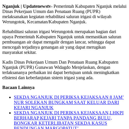
Nganjuk | Updatenewstv-
Pemerintah Kabupaten Nganjuk melalui
Dinas Pekerjaan Umum dan Penataan Ruang (PUPR)
melaksanakan kegiatan rehabilitasi saluran irigasi di wilayah
Werungotok, Kecamatan/Kabupaten Nganjuk.
Rehabilitasi saluran irigasi Werungotok merupakan bagian dari
upaya Pemerintah Kabupaten Nganjuk untuk memastikan saluran
pembuangan air dapat mengalir dengan lancar, sehingga dapat
mencegah terjadinya genangan air yang dapat merugikan
masyarakat sekitar.
Kadis Dinas Pekerjaan Umum Dan Penataan Ruang Kabupaten
Nganjuk (PUPR) Gunawan Widagdo Menjelaskan, dengan
terlaksananya perbaikan ini dapat bertujuan untuk meningkatkan
efisiensi dan keberlanjutan sistem irigasi yang ada.
Bacaan Lainnya
SEKDA NGANJUK DI PERIKSA KEJAKSAAN 8 JAM’
NUR SOLEKAN BUNGKAM SAAT KELUAR DARI
KEJARI NGANJUK
SEKDA NGANJUK DI PERIKSA KEJAKSAAN,LHKPI
BERHARAP KEJARI TANPA PANDANG BULU,
BONGKAR KETERLIBATAN SEKDA KASUS
BENDUNGAN MARGOPATUT’