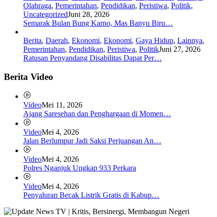
Olahraga
,
Pemerintahan
,
Pendidikan
,
Peristiwa
,
Politik
,
Uncategorized
Juni 28, 2026
Semarak Bulan Bung Karno, Mas Banyu Biru…
Berita
,
Daerah
,
Ekonomi
,
Ekonomi
,
Gaya Hidup
,
Lainnya
,
Pemerintahan
,
Pendidikan
,
Peristiwa
,
Politik
Juni 27, 2026
Ratusan Penyandang Disabilitas Dapat Per…
Berita Video
Video
Mei 11, 2026
Ajang Saresehan dan Penghargaan di Momen…
Video
Mei 4, 2026
Jalan Berlumpur Jadi Saksi Perjuangan An…
Video
Mei 4, 2026
Polres Nganjuk Ungkap 933 Perkara
Video
Mei 4, 2026
Penyaluran Becak Listrik Gratis di Kabup…