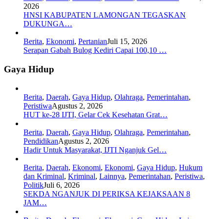
2026
HNSI KABUPATEN LAMONGAN TEGASKAN
DUKUNGA…
Berita
,
Ekonomi
,
Pertanian
Juli 15, 2026
Serapan Gabah Bulog Kediri Capai 100,10 …
Gaya Hidup
Berita
,
Daerah
,
Gaya Hidup
,
Olahraga
,
Pemerintahan
,
Peristiwa
Agustus 2, 2026
HUT ke-28 IJTI, Gelar Cek Kesehatan Grat…
Berita
,
Daerah
,
Gaya Hidup
,
Olahraga
,
Pemerintahan
,
Pendidikan
Agustus 2, 2026
Hadir Untuk Masyarakat, IJTI Nganjuk Gel…
Berita
,
Daerah
,
Ekonomi
,
Ekonomi
,
Gaya Hidup
,
Hukum
dan Kriminal
,
Kriminal
,
Lainnya
,
Pemerintahan
,
Peristiwa
,
Politik
Juli 6, 2026
SEKDA NGANJUK DI PERIKSA KEJAKSAAN 8
JAM…