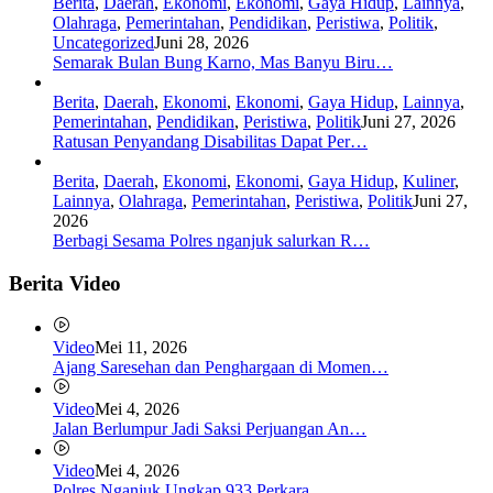
Berita
,
Daerah
,
Ekonomi
,
Ekonomi
,
Gaya Hidup
,
Lainnya
,
Olahraga
,
Pemerintahan
,
Pendidikan
,
Peristiwa
,
Politik
,
Uncategorized
Juni 28, 2026
Semarak Bulan Bung Karno, Mas Banyu Biru…
Berita
,
Daerah
,
Ekonomi
,
Ekonomi
,
Gaya Hidup
,
Lainnya
,
Pemerintahan
,
Pendidikan
,
Peristiwa
,
Politik
Juni 27, 2026
Ratusan Penyandang Disabilitas Dapat Per…
Berita
,
Daerah
,
Ekonomi
,
Ekonomi
,
Gaya Hidup
,
Kuliner
,
Lainnya
,
Olahraga
,
Pemerintahan
,
Peristiwa
,
Politik
Juni 27,
2026
Berbagi Sesama Polres nganjuk salurkan R…
Berita Video
Video
Mei 11, 2026
Ajang Saresehan dan Penghargaan di Momen…
Video
Mei 4, 2026
Jalan Berlumpur Jadi Saksi Perjuangan An…
Video
Mei 4, 2026
Polres Nganjuk Ungkap 933 Perkara