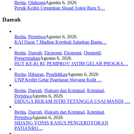
Berita
,
Olahraga
Agustus 6, 2026
Persik Kediri Umumkan Skuad Asing Baru S…
Daerah
Berita
,
Peristiwa
Agustus 6, 2026
KAI Daop 7 Madiun Kembali Salurkan Bantu…
Berita
,
Daerah
,
Ekonomi
,
Ekonomi
,
Otomotif
,
Pemerintahan
Agustus 6, 2026
HUT KE-81 RI, PEMPROV JATIM GELAR PROGRA…
Berita
,
Hiburan
,
Pendidikan
Agustus 6, 2026
UNP Kediri Gelar Pagelaran Wayang Kulit …
Berita
,
Daerah
,
Hukum dan Kriminal
,
Kriminal
,
Peristiwa
Agustus 6, 2026
DIDUGA REKAM ISTRI TETANGGA USAI MANDI, …
Berita
,
Daerah
,
Hukum dan Kriminal
,
Kriminal
,
Peristiwa
Agustus 6, 2026
SIDANG VONIS KASUS PENGEROYOKAN
PATIANRO…