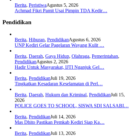
Berita
,
Peristiwa
Agustus 5, 2026
Achmad Fikri Pamit Usai Pimpin TDA Kedir…
Pendidikan
Berita
,
Hiburan
,
Pendidikan
Agustus 6, 2026
UNP Kediri Gelar Pagelaran Wayang Kulit …
Berita
,
Daerah
,
Gaya Hidup
,
Olahraga
,
Pemerintahan
,
Pendidikan
Agustus 2, 2026
Hadir Untuk Masyarakat, IJTI Nganjuk Gel…
Berita
,
Pendidikan
Juli 19, 2026
Tingkatkan Kesadaran Keselamatan di Perl…
Berita
,
Daerah
,
Hukum dan Kriminal
,
Pendidikan
Juli 15,
2026
POLICE GOES TO SCHOOL, SISWA SDI SALSABI…
Berita
,
Pendidikan
Juli 14, 2026
Mas Dhito Pastikan Pemkab Kediri Siap Ka…
Berita
,
Pendidikan
Juli 13, 2026