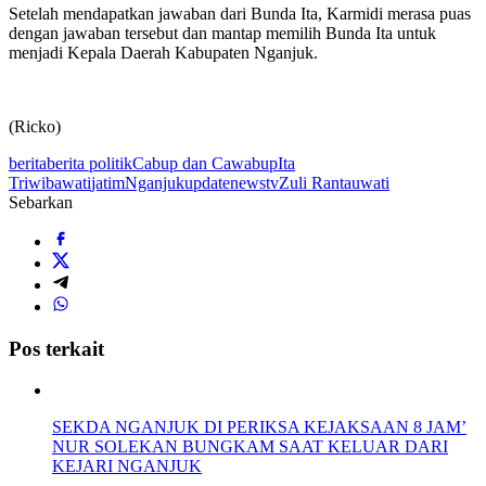
Setelah mendapatkan jawaban dari Bunda Ita, Karmidi merasa puas
dengan jawaban tersebut dan mantap memilih Bunda Ita untuk
menjadi Kepala Daerah Kabupaten Nganjuk.
(Ricko)
berita
berita politik
Cabup dan Cawabup
Ita
Triwibawati
jatim
Nganjuk
updatenewstv
Zuli Rantauwati
Sebarkan
Pos terkait
SEKDA NGANJUK DI PERIKSA KEJAKSAAN 8 JAM’
NUR SOLEKAN BUNGKAM SAAT KELUAR DARI
KEJARI NGANJUK