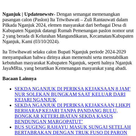
Nganjuk | Updatenewstv-
Dengan semangat memenangkan
pasangan calon (Paslon) Ita Triwibawati – Zuli Rantauwati dalam
Pilkada Nganjuk 2024, elemen masyarakat dari berbagai Desa di
Kabupaten Nganjuk datangi Rumah Pemenangan paslon nomor urut
2 yang berada di Kelurahan Mangundikaran, Kecamatan/Kabupaten
Nganjuk, Kami (03/10/2024).
Ita Triwibawati selaku calon Bupati Nganjuk periode 2024-2029
menyampaikan bahwa dirinya akan memenuhi serta menstabilkan
kebutuhan masyarakat Kabupaten Nganjuk, seperti halnya Nganjuk
JayaMRta, yang berartikan Kemenangan masyarakat yang abadi.
Bacaan Lainnya
SEKDA NGANJUK DI PERIKSA KEJAKSAAN 8 JAM’
NUR SOLEKAN BUNGKAM SAAT KELUAR DARI
KEJARI NGANJUK
SEKDA NGANJUK DI PERIKSA KEJAKSAAN,LHKPI
BERHARAP KEJARI TANPA PANDANG BULU,
BONGKAR KETERLIBATAN SEKDA KASUS
BENDUNGAN MARGOPATUT’
BUS SUGENG RAHAYU MASUK SUNGAI SETELAH
BERTABRAKAN DENGAN TRUK FUSO DI PARON