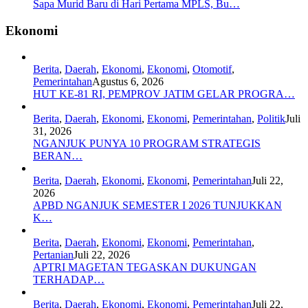
Sapa Murid Baru di Hari Pertama MPLS, Bu…
Ekonomi
Berita
,
Daerah
,
Ekonomi
,
Ekonomi
,
Otomotif
,
Pemerintahan
Agustus 6, 2026
HUT KE-81 RI, PEMPROV JATIM GELAR PROGRA…
Berita
,
Daerah
,
Ekonomi
,
Ekonomi
,
Pemerintahan
,
Politik
Juli
31, 2026
NGANJUK PUNYA 10 PROGRAM STRATEGIS
BERAN…
Berita
,
Daerah
,
Ekonomi
,
Ekonomi
,
Pemerintahan
Juli 22,
2026
APBD NGANJUK SEMESTER I 2026 TUNJUKKAN
K…
Berita
,
Daerah
,
Ekonomi
,
Ekonomi
,
Pemerintahan
,
Pertanian
Juli 22, 2026
APTRI MAGETAN TEGASKAN DUKUNGAN
TERHADAP…
Berita
,
Daerah
,
Ekonomi
,
Ekonomi
,
Pemerintahan
Juli 22,