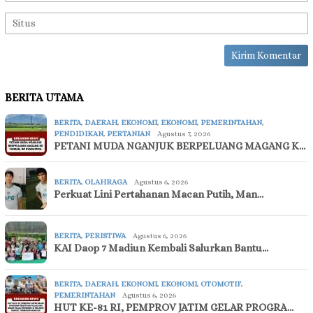
BERITA UTAMA
BERITA
,
DAERAH
,
EKONOMI
,
EKONOMI
,
PEMERINTAHAN
,
PENDIDIKAN
,
PERTANIAN
Agustus 7, 2026
PETANI MUDA NGANJUK BERPELUANG MAGANG K…
BERITA
,
OLAHRAGA
Agustus 6, 2026
Perkuat Lini Pertahanan Macan Putih, Man…
BERITA
,
PERISTIWA
Agustus 6, 2026
KAI Daop 7 Madiun Kembali Salurkan Bantu…
BERITA
,
DAERAH
,
EKONOMI
,
EKONOMI
,
OTOMOTIF
,
PEMERINTAHAN
Agustus 6, 2026
HUT KE-81 RI, PEMPROV JATIM GELAR PROGRA…