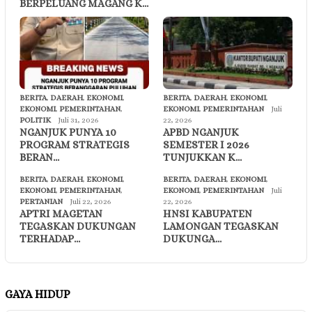
BERPELUANG MAGANG K…
BERITA
,
DAERAH
,
EKONOMI
,
BERITA
,
DAERAH
,
EKONOMI
,
EKONOMI
,
PEMERINTAHAN
,
EKONOMI
,
PEMERINTAHAN
Juli
POLITIK
Juli 31, 2026
22, 2026
NGANJUK PUNYA 10
APBD NGANJUK
PROGRAM STRATEGIS
SEMESTER I 2026
BERAN…
TUNJUKKAN K…
BERITA
,
DAERAH
,
EKONOMI
,
BERITA
,
DAERAH
,
EKONOMI
,
EKONOMI
,
PEMERINTAHAN
,
EKONOMI
,
PEMERINTAHAN
Juli
PERTANIAN
Juli 22, 2026
22, 2026
APTRI MAGETAN
HNSI KABUPATEN
TEGASKAN DUKUNGAN
LAMONGAN TEGASKAN
TERHADAP…
DUKUNGA…
GAYA HIDUP