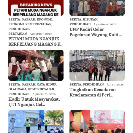
BERITA
,
DAERAH
,
EKONOMI
,
BERITA
,
HIBURAN
,
EKONOMI
,
PEMERINTAHAN
,
PENDIDIKAN
Agustus 6, 2026
UNP Kediri Gelar
PENDIDIKAN
,
PERTANIAN
Agustus 7, 2026
Pagelaran Wayang Kulit …
PETANI MUDA NGANJUK
BERPELUANG MAGANG K…
BERITA
,
DAERAH
,
GAYA HIDUP
,
BERITA
,
PENDIDIKAN
Juli 19, 2026
Tingkatkan Kesadaran
OLAHRAGA
,
PEMERINTAHAN
,
PENDIDIKAN
Agustus 2, 2026
Keselamatan di Perl…
Hadir Untuk Masyarakat,
IJTI Nganjuk Gel…