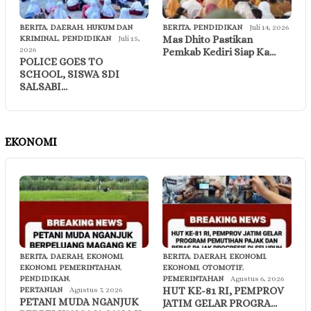
BERITA
,
DAERAH
,
HUKUM DAN
BERITA
,
PENDIDIKAN
Juli 14, 2026
Mas Dhito Pastikan
KRIMINAL
,
PENDIDIKAN
Juli 15,
2026
Pemkab Kediri Siap Ka…
POLICE GOES TO
SCHOOL, SISWA SDI
SALSABI…
EKONOMI
BERITA
,
DAERAH
,
EKONOMI
,
BERITA
,
DAERAH
,
EKONOMI
,
EKONOMI
,
PEMERINTAHAN
,
EKONOMI
,
OTOMOTIF
,
PENDIDIKAN
,
PEMERINTAHAN
Agustus 6, 2026
HUT KE-81 RI, PEMPROV
PERTANIAN
Agustus 7, 2026
PETANI MUDA NGANJUK
JATIM GELAR PROGRA…