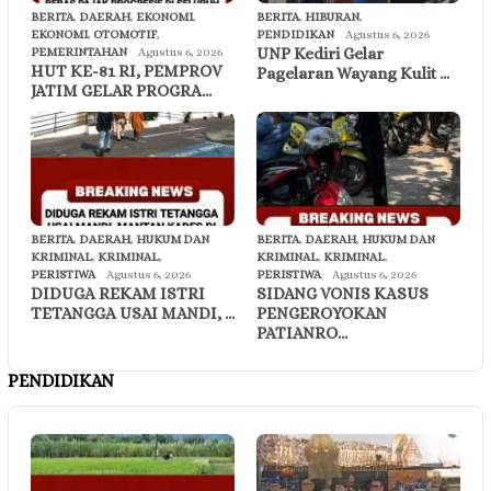
BERITA
,
DAERAH
,
EKONOMI
,
BERITA
,
HIBURAN
,
EKONOMI
,
OTOMOTIF
,
PENDIDIKAN
Agustus 6, 2026
UNP Kediri Gelar
PEMERINTAHAN
Agustus 6, 2026
HUT KE-81 RI, PEMPROV
Pagelaran Wayang Kulit …
JATIM GELAR PROGRA…
BERITA
,
DAERAH
,
HUKUM DAN
BERITA
,
DAERAH
,
HUKUM DAN
KRIMINAL
,
KRIMINAL
,
KRIMINAL
,
KRIMINAL
,
PERISTIWA
Agustus 6, 2026
PERISTIWA
Agustus 6, 2026
DIDUGA REKAM ISTRI
SIDANG VONIS KASUS
TETANGGA USAI MANDI, …
PENGEROYOKAN
PATIANRO…
PENDIDIKAN