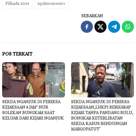
Pilkada 2024
updatenewstv
SEBARKAN
POS TERKAIT
SEKDA NGANJUK DI PERIKSA
SEKDA NGANJUK DI PERIKSA
KEJAKSAAN 8 JAM’ NUR
KEJAKSAAN,LHKPI BERHARAP
SOLEKAN BUNGKAM SAAT
KEJARI TANPA PANDANG BULU,
KELUAR DARI KEJARI NGANJUK
BONGKAR KETERLIBATAN
SEKDA KASUS BENDUNGAN
MARGOPATUT’