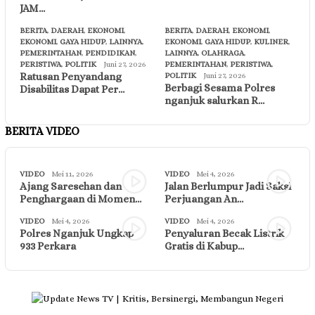
JAM…
BERITA
,
DAERAH
,
EKONOMI
,
BERITA
,
DAERAH
,
EKONOMI
,
EKONOMI
,
GAYA HIDUP
,
LAINNYA
,
EKONOMI
,
GAYA HIDUP
,
KULINER
,
PEMERINTAHAN
,
PENDIDIKAN
,
LAINNYA
,
OLAHRAGA
,
PERISTIWA
,
POLITIK
Juni 27, 2026
PEMERINTAHAN
,
PERISTIWA
,
Ratusan Penyandang
POLITIK
Juni 27, 2026
Berbagi Sesama Polres
Disabilitas Dapat Per…
nganjuk salurkan R…
BERITA VIDEO
VIDEO
Mei 11, 2026
VIDEO
Mei 4, 2026
Ajang Saresehan dan
Jalan Berlumpur Jadi Saksi
Penghargaan di Momen…
Perjuangan An…
VIDEO
Mei 4, 2026
VIDEO
Mei 4, 2026
Polres Nganjuk Ungkap
Penyaluran Becak Listrik
933 Perkara
Gratis di Kabup…