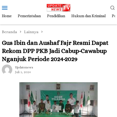
Loncat
Menu
ke
Mobile
konten
Home
Pemerintahan
Pendidikan
Hukum dan Kriminal
Pol
Beranda
Lainnya
Gus Ibin dan Aushaf Fajr Resmi Dapat
Rekom DPP PKB Jadi Cabup-Cawabup
Nganjuk Periode 2024-2029
Updatenews
Juli 1, 2024