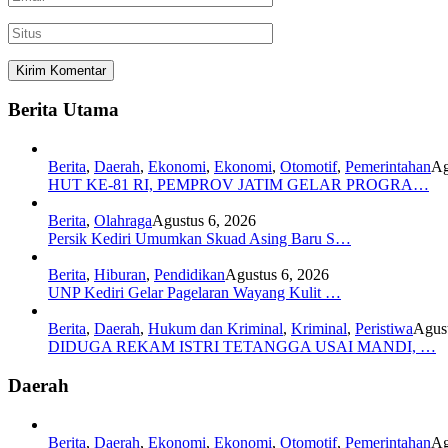
Berita Utama
Berita
,
Daerah
,
Ekonomi
,
Ekonomi
,
Otomotif
,
Pemerintahan
Ag
HUT KE-81 RI, PEMPROV JATIM GELAR PROGRA…
Berita
,
Olahraga
Agustus 6, 2026
Persik Kediri Umumkan Skuad Asing Baru S…
Berita
,
Hiburan
,
Pendidikan
Agustus 6, 2026
UNP Kediri Gelar Pagelaran Wayang Kulit …
Berita
,
Daerah
,
Hukum dan Kriminal
,
Kriminal
,
Peristiwa
Agust
DIDUGA REKAM ISTRI TETANGGA USAI MANDI, …
Daerah
Berita
,
Daerah
,
Ekonomi
,
Ekonomi
,
Otomotif
,
Pemerintahan
Ag