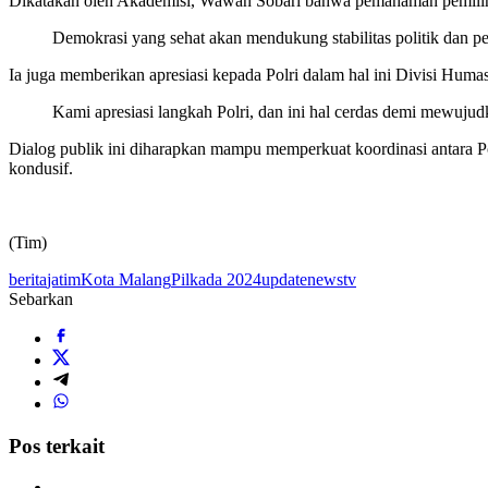
Dikatakan oleh Akademisi, Wawan Sobari bahwa pemahaman pemilih 
Demokrasi yang sehat akan mendukung stabilitas politik dan
Ia juga memberikan apresiasi kepada Polri dalam hal ini Divisi Hu
Kami apresiasi langkah Polri, dan ini hal cerdas demi mewuju
Dialog publik ini diharapkan mampu memperkuat koordinasi antara P
kondusif.
(Tim)
berita
jatim
Kota Malang
Pilkada 2024
updatenewstv
Sebarkan
Pos terkait