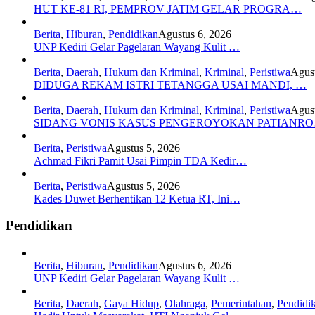
HUT KE-81 RI, PEMPROV JATIM GELAR PROGRA…
Berita
,
Hiburan
,
Pendidikan
Agustus 6, 2026
UNP Kediri Gelar Pagelaran Wayang Kulit …
Berita
,
Daerah
,
Hukum dan Kriminal
,
Kriminal
,
Peristiwa
Agust
DIDUGA REKAM ISTRI TETANGGA USAI MANDI, …
Berita
,
Daerah
,
Hukum dan Kriminal
,
Kriminal
,
Peristiwa
Agust
SIDANG VONIS KASUS PENGEROYOKAN PATIANR
Berita
,
Peristiwa
Agustus 5, 2026
Achmad Fikri Pamit Usai Pimpin TDA Kedir…
Berita
,
Peristiwa
Agustus 5, 2026
Kades Duwet Berhentikan 12 Ketua RT, Ini…
Pendidikan
Berita
,
Hiburan
,
Pendidikan
Agustus 6, 2026
UNP Kediri Gelar Pagelaran Wayang Kulit …
Berita
,
Daerah
,
Gaya Hidup
,
Olahraga
,
Pemerintahan
,
Pendidi