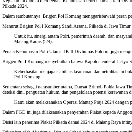
Kegiatan ini dibuka oleh Penata Kehumasan Polri Utama TK II Divh
Pilkada 2024.
Dalam sambutannya, Brigjen Pol Komang menggarisbawahi peran pent
Menurut Brigjen Pol I Komang Sandi Arsana, Pilkada di Jawa Timur me
Untuk itu, sinergi antara Polri, pemerintah daerah, dan masyar
Malang,Kamis (5/9).
Penata Kehumasan Polri Utama TK II Divhumas Polri ini juga mengin
Brigjen Pol I Komang menyebutkan bahwa Kapolri Jenderal Listyo Sigi
Keberhasilan menjaga stabilitas keamanan dan netralitas ini
Pol I Komang.
Sementara sebagai narasumber utama, Dansat Brimob Polda Jawa Ti
deteksi dini, penguatan hukum, dan pengelolaan potensi kerawanan di 
Kami akan melaksanakan Operasi Mantap Praja 2024 dengan pend
Dalam FGD ini juga dilaksanakan penyerahan Plakat kepada Anggot
Disisi lain penerima Plakat Pilkada damai 2024 di Malang Raya intin