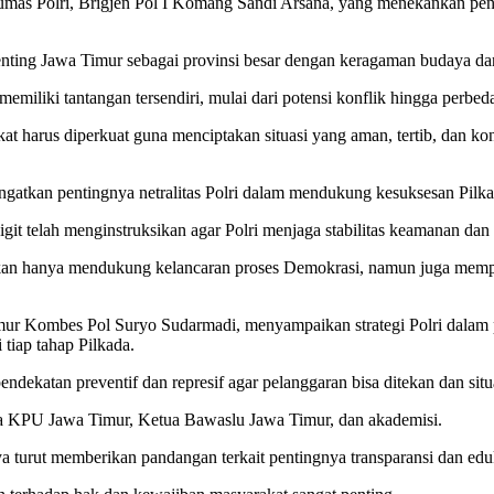
umas Polri, Brigjen Pol I Komang Sandi Arsana, yang menekankan pent
ing Jawa Timur sebagai provinsi besar dengan keragaman budaya dan
miliki tantangan tersendiri, mulai dari potensi konflik hingga perbed
akat harus diperkuat guna menciptakan situasi yang aman, tertib, dan 
gatkan pentingnya netralitas Polri dalam mendukung kesuksesan Pilk
t telah menginstruksikan agar Polri menjaga stabilitas keamanan dan n
 bukan hanya mendukung kelancaran proses Demokrasi, namun juga memp
mur Kombes Pol Suryo Sudarmadi, menyampaikan strategi Polri dala
tiap tahap Pilkada.
ekatan preventif dan represif agar pelanggaran bisa ditekan dan situ
a KPU Jawa Timur, Ketua Bawaslu Jawa Timur, dan akademisi.
ya turut memberikan pandangan terkait pentingnya transparansi dan edu