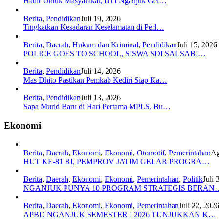
Hadir Untuk Masyarakat, IJTI Nganjuk Gel…
Berita
,
Pendidikan
Juli 19, 2026
Tingkatkan Kesadaran Keselamatan di Perl…
Berita
,
Daerah
,
Hukum dan Kriminal
,
Pendidikan
Juli 15, 2026
POLICE GOES TO SCHOOL, SISWA SDI SALSABI…
Berita
,
Pendidikan
Juli 14, 2026
Mas Dhito Pastikan Pemkab Kediri Siap Ka…
Berita
,
Pendidikan
Juli 13, 2026
Sapa Murid Baru di Hari Pertama MPLS, Bu…
Ekonomi
Berita
,
Daerah
,
Ekonomi
,
Ekonomi
,
Otomotif
,
Pemerintahan
Ag
HUT KE-81 RI, PEMPROV JATIM GELAR PROGRA…
Berita
,
Daerah
,
Ekonomi
,
Ekonomi
,
Pemerintahan
,
Politik
Juli 
NGANJUK PUNYA 10 PROGRAM STRATEGIS BERAN
Berita
,
Daerah
,
Ekonomi
,
Ekonomi
,
Pemerintahan
Juli 22, 2026
APBD NGANJUK SEMESTER I 2026 TUNJUKKAN K…