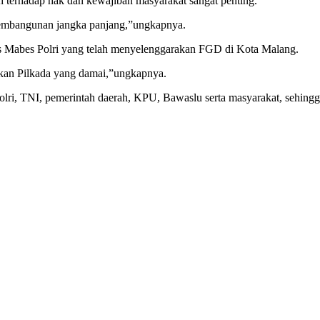
terhadap hak dan kewajiban masyarakat sangat penting.
 pembangunan jangka panjang,”ungkapnya.
mas Mabes Polri yang telah menyelenggarakan FGD di Kota Malang.
dkan Pilkada yang damai,”ungkapnya.
olri, TNI, pemerintah daerah, KPU, Bawaslu serta masyarakat, sehing