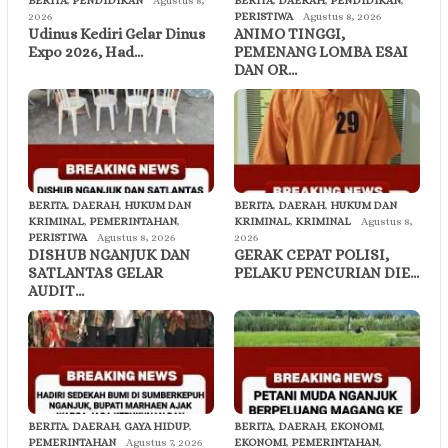
BERITA
,
PENDIDIKAN
Agustus 8,
BERITA
,
DAERAH
,
PENDIDIKAN
,
2026
PERISTIWA
Agustus 8, 2026
Udinus Kediri Gelar Dinus
ANIMO TINGGI,
Expo 2026, Had…
PEMENANG LOMBA ESAI
DAN OR…
BERITA
,
DAERAH
,
HUKUM DAN
BERITA
,
DAERAH
,
HUKUM DAN
KRIMINAL
,
PEMERINTAHAN
,
KRIMINAL
,
KRIMINAL
Agustus 8,
PERISTIWA
Agustus 8, 2026
2026
DISHUB NGANJUK DAN
GERAK CEPAT POLISI,
SATLANTAS GELAR
PELAKU PENCURIAN DIE…
AUDIT…
BERITA
,
DAERAH
,
GAYA HIDUP
,
BERITA
,
DAERAH
,
EKONOMI
,
PEMERINTAHAN
Agustus 7, 2026
EKONOMI
,
PEMERINTAHAN
,