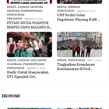
BERITA
,
DAERAH
,
EKONOMI
,
BERITA
,
HIBURAN
,
EKONOMI
,
PEMERINTAHAN
,
PENDIDIKAN
Agustus 6, 2026
UNP Kediri Gelar
PENDIDIKAN
,
PERTANIAN
Agustus 7, 2026
Pagelaran Wayang Kulit …
PETANI MUDA NGANJUK
BERPELUANG MAGANG K…
BERITA
,
DAERAH
,
GAYA HIDUP
,
BERITA
,
PENDIDIKAN
Juli 19, 2026
Tingkatkan Kesadaran
OLAHRAGA
,
PEMERINTAHAN
,
PENDIDIKAN
Agustus 2, 2026
Keselamatan di Perl…
Hadir Untuk Masyarakat,
IJTI Nganjuk Gel…
EKONOMI