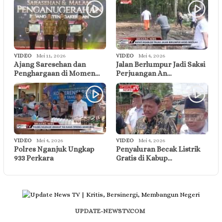
VIDEO
Mei 11, 2026
VIDEO
Mei 4, 2026
Ajang Saresehan dan
Jalan Berlumpur Jadi Saksi
Penghargaan di Momen…
Perjuangan An…
VIDEO
Mei 4, 2026
VIDEO
Mei 4, 2026
Polres Nganjuk Ungkap
Penyaluran Becak Listrik
933 Perkara
Gratis di Kabup…
UPDATE-NEWSTV.COM