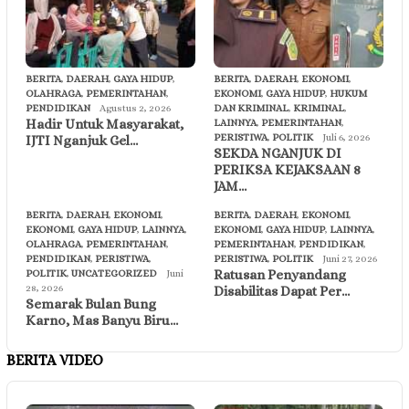
BERITA
,
DAERAH
,
GAYA HIDUP
,
BERITA
,
DAERAH
,
EKONOMI
,
OLAHRAGA
,
PEMERINTAHAN
,
EKONOMI
,
GAYA HIDUP
,
HUKUM
PENDIDIKAN
Agustus 2, 2026
DAN KRIMINAL
,
KRIMINAL
,
Hadir Untuk Masyarakat,
LAINNYA
,
PEMERINTAHAN
,
PERISTIWA
,
POLITIK
Juli 6, 2026
IJTI Nganjuk Gel…
SEKDA NGANJUK DI
PERIKSA KEJAKSAAN 8
JAM…
BERITA
,
DAERAH
,
EKONOMI
,
BERITA
,
DAERAH
,
EKONOMI
,
EKONOMI
,
GAYA HIDUP
,
LAINNYA
,
EKONOMI
,
GAYA HIDUP
,
LAINNYA
,
OLAHRAGA
,
PEMERINTAHAN
,
PEMERINTAHAN
,
PENDIDIKAN
,
PENDIDIKAN
,
PERISTIWA
,
PERISTIWA
,
POLITIK
Juni 27, 2026
Ratusan Penyandang
POLITIK
,
UNCATEGORIZED
Juni
28, 2026
Disabilitas Dapat Per…
Semarak Bulan Bung
Karno, Mas Banyu Biru…
BERITA VIDEO