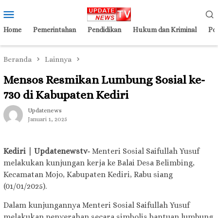
Loncat
Menu
ke
Mobile
konten
Home
Pemerintahan
Pendidikan
Hukum dan Kriminal
Pol
Beranda
Lainnya
Mensos Resmikan Lumbung Sosial ke-
730 di Kabupaten Kediri
Updatenews
Januari 1, 2025
Kediri | Updatenewstv-
Menteri Sosial Saifullah Yusuf
melakukan kunjungan kerja ke Balai Desa Belimbing,
Kecamatan Mojo, Kabupaten Kediri, Rabu siang
(01/01/2025).
Dalam kunjungannya Menteri Sosial Saifullah Yusuf
melakukan penyerahan secara simbolis bantuan lumbung