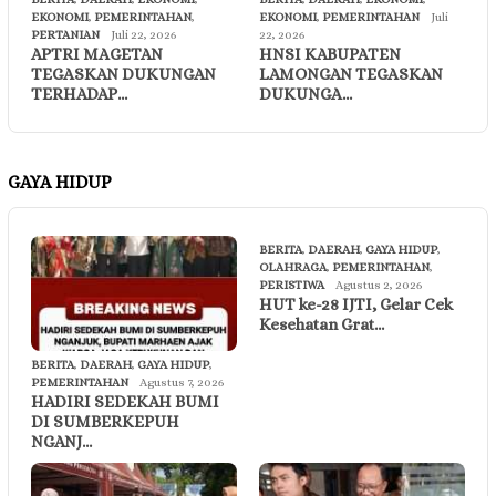
EKONOMI
,
PEMERINTAHAN
,
EKONOMI
,
PEMERINTAHAN
Juli
PERTANIAN
Juli 22, 2026
22, 2026
APTRI MAGETAN
HNSI KABUPATEN
TEGASKAN DUKUNGAN
LAMONGAN TEGASKAN
TERHADAP…
DUKUNGA…
GAYA HIDUP
BERITA
,
DAERAH
,
GAYA HIDUP
,
OLAHRAGA
,
PEMERINTAHAN
,
PERISTIWA
Agustus 2, 2026
HUT ke-28 IJTI, Gelar Cek
Kesehatan Grat…
BERITA
,
DAERAH
,
GAYA HIDUP
,
PEMERINTAHAN
Agustus 7, 2026
HADIRI SEDEKAH BUMI
DI SUMBERKEPUH
NGANJ…