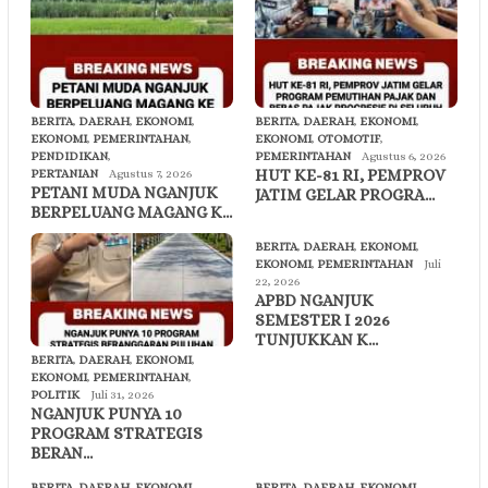
BERITA
,
DAERAH
,
EKONOMI
,
BERITA
,
DAERAH
,
EKONOMI
,
EKONOMI
,
PEMERINTAHAN
,
EKONOMI
,
OTOMOTIF
,
PENDIDIKAN
,
PEMERINTAHAN
Agustus 6, 2026
HUT KE-81 RI, PEMPROV
PERTANIAN
Agustus 7, 2026
PETANI MUDA NGANJUK
JATIM GELAR PROGRA…
BERPELUANG MAGANG K…
BERITA
,
DAERAH
,
EKONOMI
,
EKONOMI
,
PEMERINTAHAN
Juli
22, 2026
APBD NGANJUK
SEMESTER I 2026
TUNJUKKAN K…
BERITA
,
DAERAH
,
EKONOMI
,
EKONOMI
,
PEMERINTAHAN
,
POLITIK
Juli 31, 2026
NGANJUK PUNYA 10
PROGRAM STRATEGIS
BERAN…
BERITA
,
DAERAH
,
EKONOMI
,
BERITA
,
DAERAH
,
EKONOMI
,