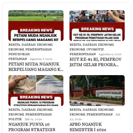
BERITA
,
DAERAH
,
EKONOMI
,
BERITA
,
DAERAH
,
EKONOMI
,
EKONOMI
,
PEMERINTAHAN
,
EKONOMI
,
OTOMOTIF
,
PENDIDIKAN
,
PEMERINTAHAN
Agustus 6, 2026
HUT KE-81 RI, PEMPROV
PERTANIAN
Agustus 7, 2026
PETANI MUDA NGANJUK
JATIM GELAR PROGRA…
BERPELUANG MAGANG K…
BERITA
,
DAERAH
,
EKONOMI
,
BERITA
,
DAERAH
,
EKONOMI
,
EKONOMI
,
PEMERINTAHAN
,
EKONOMI
,
PEMERINTAHAN
Juli
POLITIK
Juli 31, 2026
22, 2026
NGANJUK PUNYA 10
APBD NGANJUK
PROGRAM STRATEGIS
SEMESTER I 2026