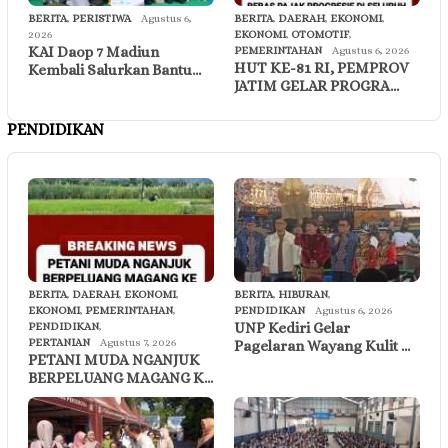
BERITA
,
PERISTIWA
Agustus 6,
BERITA
,
DAERAH
,
EKONOMI
,
2026
EKONOMI
,
OTOMOTIF
,
KAI Daop 7 Madiun
PEMERINTAHAN
Agustus 6, 2026
HUT KE-81 RI, PEMPROV
Kembali Salurkan Bantu…
JATIM GELAR PROGRA…
PENDIDIKAN
BERITA
,
DAERAH
,
EKONOMI
,
BERITA
,
HIBURAN
,
EKONOMI
,
PEMERINTAHAN
,
PENDIDIKAN
Agustus 6, 2026
UNP Kediri Gelar
PENDIDIKAN
,
PERTANIAN
Agustus 7, 2026
Pagelaran Wayang Kulit …
PETANI MUDA NGANJUK
BERPELUANG MAGANG K…