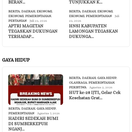
BERAN…
TUNJUKKAN K…
BERITA
,
DAERAH
,
EKONOMI
,
BERITA
,
DAERAH
,
EKONOMI
,
EKONOMI
,
PEMERINTAHAN
,
EKONOMI
,
PEMERINTAHAN
Juli
PERTANIAN
Juli 22, 2026
22, 2026
APTRI MAGETAN
HNSI KABUPATEN
TEGASKAN DUKUNGAN
LAMONGAN TEGASKAN
TERHADAP…
DUKUNGA…
GAYA HIDUP
BERITA
,
DAERAH
,
GAYA HIDUP
,
OLAHRAGA
,
PEMERINTAHAN
,
PERISTIWA
Agustus 2, 2026
HUT ke-28 IJTI, Gelar Cek
Kesehatan Grat…
BERITA
,
DAERAH
,
GAYA HIDUP
,
PEMERINTAHAN
Agustus 7, 2026
HADIRI SEDEKAH BUMI
DI SUMBERKEPUH
NGANJ…