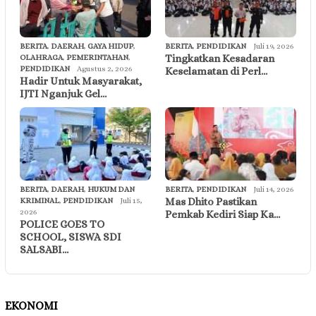
BERITA
,
DAERAH
,
GAYA HIDUP
,
BERITA
,
PENDIDIKAN
Juli 19, 2026
Tingkatkan Kesadaran
OLAHRAGA
,
PEMERINTAHAN
,
PENDIDIKAN
Agustus 2, 2026
Keselamatan di Perl…
Hadir Untuk Masyarakat,
IJTI Nganjuk Gel…
BERITA
,
DAERAH
,
HUKUM DAN
BERITA
,
PENDIDIKAN
Juli 14, 2026
Mas Dhito Pastikan
KRIMINAL
,
PENDIDIKAN
Juli 15,
2026
Pemkab Kediri Siap Ka…
POLICE GOES TO
SCHOOL, SISWA SDI
SALSABI…
EKONOMI