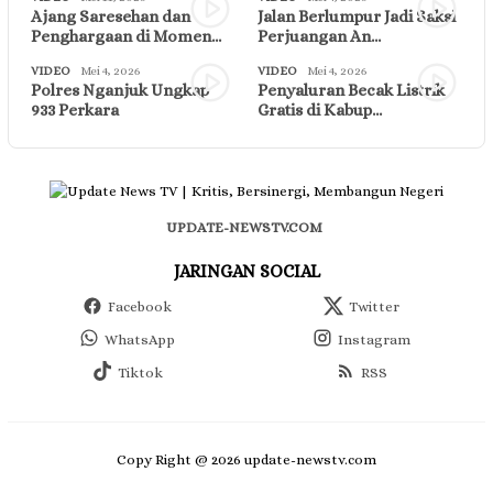
Ajang Saresehan dan
Jalan Berlumpur Jadi Saksi
Penghargaan di Momen…
Perjuangan An…
VIDEO
Mei 4, 2026
VIDEO
Mei 4, 2026
Polres Nganjuk Ungkap
Penyaluran Becak Listrik
933 Perkara
Gratis di Kabup…
UPDATE-NEWSTV.COM
JARINGAN SOCIAL
Facebook
Twitter
WhatsApp
Instagram
Tiktok
RSS
Copy Right @ 2026 update-newstv.com