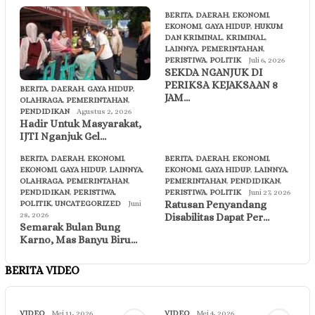
BERITA
,
DAERAH
,
EKONOMI
,
EKONOMI
,
GAYA HIDUP
,
HUKUM
DAN KRIMINAL
,
KRIMINAL
,
LAINNYA
,
PEMERINTAHAN
,
PERISTIWA
,
POLITIK
Juli 6, 2026
SEKDA NGANJUK DI
PERIKSA KEJAKSAAN 8
BERITA
,
DAERAH
,
GAYA HIDUP
,
JAM…
OLAHRAGA
,
PEMERINTAHAN
,
PENDIDIKAN
Agustus 2, 2026
Hadir Untuk Masyarakat,
IJTI Nganjuk Gel…
BERITA
,
DAERAH
,
EKONOMI
,
BERITA
,
DAERAH
,
EKONOMI
,
EKONOMI
,
GAYA HIDUP
,
LAINNYA
,
EKONOMI
,
GAYA HIDUP
,
LAINNYA
,
OLAHRAGA
,
PEMERINTAHAN
,
PEMERINTAHAN
,
PENDIDIKAN
,
PENDIDIKAN
,
PERISTIWA
,
PERISTIWA
,
POLITIK
Juni 27, 2026
Ratusan Penyandang
POLITIK
,
UNCATEGORIZED
Juni
28, 2026
Disabilitas Dapat Per…
Semarak Bulan Bung
Karno, Mas Banyu Biru…
BERITA VIDEO
VIDEO
Mei 11, 2026
VIDEO
Mei 4, 2026