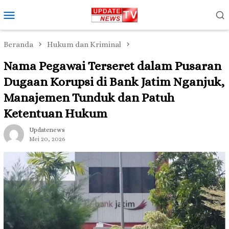
Loncat
Menu
ke
Mobile
konten
Beranda
Hukum dan Kriminal
Nama Pegawai Terseret dalam Pusaran
Dugaan Korupsi di Bank Jatim Nganjuk,
Manajemen Tunduk dan Patuh
Ketentuan Hukum
Updatenews
Mei 20, 2026