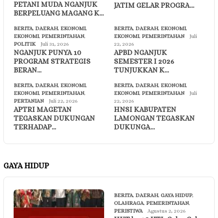
PETANI MUDA NGANJUK
JATIM GELAR PROGRA…
BERPELUANG MAGANG K…
BERITA
,
DAERAH
,
EKONOMI
,
BERITA
,
DAERAH
,
EKONOMI
,
EKONOMI
,
PEMERINTAHAN
,
EKONOMI
,
PEMERINTAHAN
Juli
POLITIK
Juli 31, 2026
22, 2026
NGANJUK PUNYA 10
APBD NGANJUK
PROGRAM STRATEGIS
SEMESTER I 2026
BERAN…
TUNJUKKAN K…
BERITA
,
DAERAH
,
EKONOMI
,
BERITA
,
DAERAH
,
EKONOMI
,
EKONOMI
,
PEMERINTAHAN
,
EKONOMI
,
PEMERINTAHAN
Juli
PERTANIAN
Juli 22, 2026
22, 2026
APTRI MAGETAN
HNSI KABUPATEN
TEGASKAN DUKUNGAN
LAMONGAN TEGASKAN
TERHADAP…
DUKUNGA…
GAYA HIDUP
BERITA
,
DAERAH
,
GAYA HIDUP
,
OLAHRAGA
,
PEMERINTAHAN
,
PERISTIWA
Agustus 2, 2026