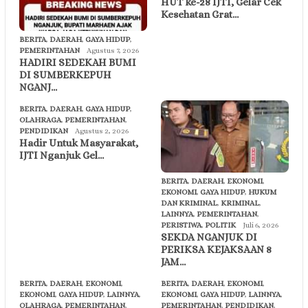
HUT ke-28 IJTI, Gelar Cek
Kesehatan Grat…
BERITA
,
DAERAH
,
GAYA HIDUP
,
PEMERINTAHAN
Agustus 7, 2026
HADIRI SEDEKAH BUMI
DI SUMBERKEPUH
NGANJ…
BERITA
,
DAERAH
,
GAYA HIDUP
,
OLAHRAGA
,
PEMERINTAHAN
,
PENDIDIKAN
Agustus 2, 2026
Hadir Untuk Masyarakat,
IJTI Nganjuk Gel…
BERITA
,
DAERAH
,
EKONOMI
,
EKONOMI
,
GAYA HIDUP
,
HUKUM
DAN KRIMINAL
,
KRIMINAL
,
LAINNYA
,
PEMERINTAHAN
,
PERISTIWA
,
POLITIK
Juli 6, 2026
SEKDA NGANJUK DI
PERIKSA KEJAKSAAN 8
JAM…
BERITA
,
DAERAH
,
EKONOMI
,
BERITA
,
DAERAH
,
EKONOMI
,
EKONOMI
,
GAYA HIDUP
,
LAINNYA
,
EKONOMI
,
GAYA HIDUP
,
LAINNYA
,
OLAHRAGA
,
PEMERINTAHAN
,
PEMERINTAHAN
,
PENDIDIKAN
,