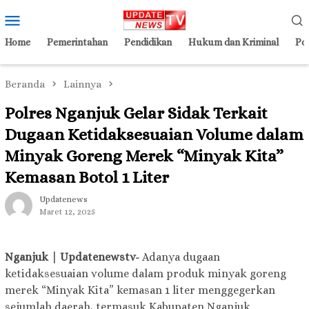
Loncat
Menu
ke
Mobile
konten
Home
Pemerintahan
Pendidikan
Hukum dan Kriminal
Pol
Beranda
Lainnya
Polres Nganjuk Gelar Sidak Terkait
Dugaan Ketidaksesuaian Volume dalam
Minyak Goreng Merek “Minyak Kita”
Kemasan Botol 1 Liter
Updatenews
Maret 12, 2025
Nganjuk | Updatenewstv-
Adanya dugaan
ketidaksesuaian volume dalam produk minyak goreng
merek “Minyak Kita” kemasan 1 liter menggegerkan
sejumlah daerah, termasuk Kabupaten Nganjuk.