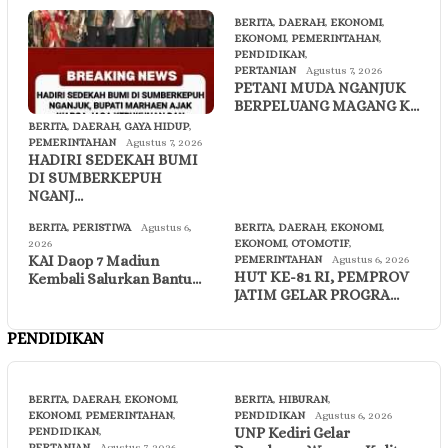
BERITA
,
DAERAH
,
EKONOMI
,
EKONOMI
,
PEMERINTAHAN
,
PENDIDIKAN
,
PERTANIAN
Agustus 7, 2026
PETANI MUDA NGANJUK
BERPELUANG MAGANG K…
BERITA
,
DAERAH
,
GAYA HIDUP
,
PEMERINTAHAN
Agustus 7, 2026
HADIRI SEDEKAH BUMI
DI SUMBERKEPUH
NGANJ…
BERITA
,
PERISTIWA
Agustus 6,
BERITA
,
DAERAH
,
EKONOMI
,
2026
EKONOMI
,
OTOMOTIF
,
KAI Daop 7 Madiun
PEMERINTAHAN
Agustus 6, 2026
HUT KE-81 RI, PEMPROV
Kembali Salurkan Bantu…
JATIM GELAR PROGRA…
PENDIDIKAN
BERITA
,
DAERAH
,
EKONOMI
,
BERITA
,
HIBURAN
,
EKONOMI
,
PEMERINTAHAN
,
PENDIDIKAN
Agustus 6, 2026
UNP Kediri Gelar
PENDIDIKAN
,
PERTANIAN
Agustus 7, 2026