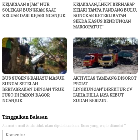
KEJAKSAAN 8 JAM’ NUR
KEJAKSAAN,LHKPI BERHARAP
SOLEKAN BUNGKAM SAAT
KEJARI TANPA PANDANG BULU,
KELUAR DARI KEJARI NGANJUK
BONGKAR KETERLIBATAN
SEKDA KASUS BENDUNGAN
MARGOPATUT’
BUS SUGENG RAHAYU MASUK
AKTIVITAS TAMBANG DISOROT
SUNGAI SETELAH
PEGIAT
BERTABRAKAN DENGAN TRUK
LINGKUNGAN’DIREKTUR CV
FUSO DI PARON BAGOR
FAIHA DILLA JAYA SEBUT
NGANJUK
SUDAH BERIZIN.
Tinggalkan Balasan
Alamat email Anda tidak akan dipublikasikan.
Ruas yang wajib ditandai
*