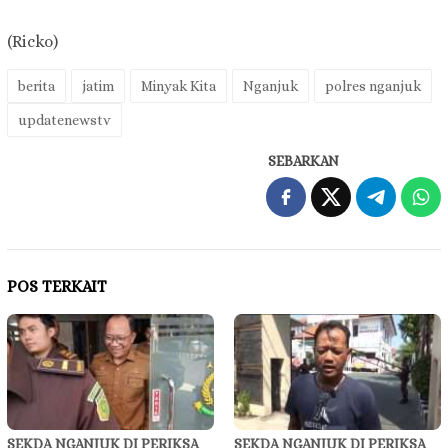
(Ricko)
berita
jatim
Minyak Kita
Nganjuk
polres nganjuk
updatenewstv
SEBARKAN
POS TERKAIT
SEKDA NGANJUK DI PERIKSA
SEKDA NGANJUK DI PERIKSA