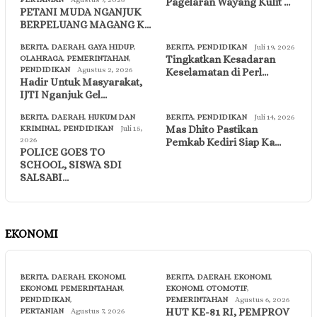
Pagelaran Wayang Kulit …
PETANI MUDA NGANJUK
BERPELUANG MAGANG K…
BERITA
,
DAERAH
,
GAYA HIDUP
,
BERITA
,
PENDIDIKAN
Juli 19, 2026
Tingkatkan Kesadaran
OLAHRAGA
,
PEMERINTAHAN
,
PENDIDIKAN
Agustus 2, 2026
Keselamatan di Perl…
Hadir Untuk Masyarakat,
IJTI Nganjuk Gel…
BERITA
,
DAERAH
,
HUKUM DAN
BERITA
,
PENDIDIKAN
Juli 14, 2026
Mas Dhito Pastikan
KRIMINAL
,
PENDIDIKAN
Juli 15,
2026
Pemkab Kediri Siap Ka…
POLICE GOES TO
SCHOOL, SISWA SDI
SALSABI…
EKONOMI
BERITA
,
DAERAH
,
EKONOMI
,
BERITA
,
DAERAH
,
EKONOMI
,
EKONOMI
,
PEMERINTAHAN
,
EKONOMI
,
OTOMOTIF
,
PENDIDIKAN
,
PEMERINTAHAN
Agustus 6, 2026
HUT KE-81 RI, PEMPROV
PERTANIAN
Agustus 7, 2026