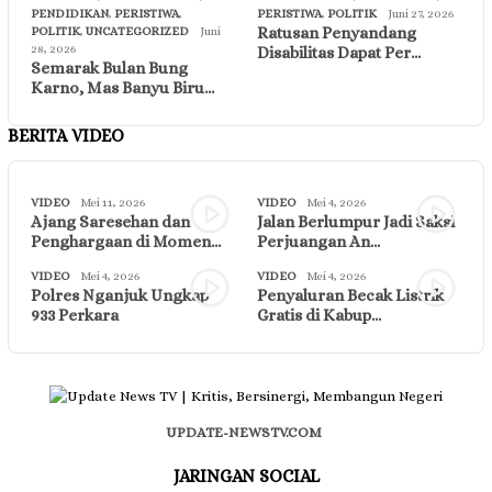
PENDIDIKAN
,
PERISTIWA
,
PERISTIWA
,
POLITIK
Juni 27, 2026
Ratusan Penyandang
POLITIK
,
UNCATEGORIZED
Juni
28, 2026
Disabilitas Dapat Per…
Semarak Bulan Bung
Karno, Mas Banyu Biru…
BERITA VIDEO
VIDEO
Mei 11, 2026
VIDEO
Mei 4, 2026
Ajang Saresehan dan
Jalan Berlumpur Jadi Saksi
Penghargaan di Momen…
Perjuangan An…
VIDEO
Mei 4, 2026
VIDEO
Mei 4, 2026
Polres Nganjuk Ungkap
Penyaluran Becak Listrik
933 Perkara
Gratis di Kabup…
UPDATE-NEWSTV.COM
JARINGAN SOCIAL