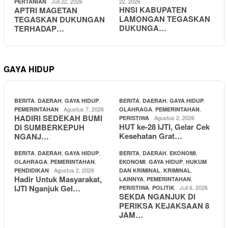
Juli 22, 2026
22, 2026
PERTANIAN
HNSI KABUPATEN
APTRI MAGETAN
LAMONGAN TEGASKAN
TEGASKAN DUKUNGAN
DUKUNGA…
TERHADAP…
GAYA HIDUP
,
,
,
,
,
,
BERITA
DAERAH
GAYA HIDUP
BERITA
DAERAH
GAYA HIDUP
Agustus 7, 2026
,
,
PEMERINTAHAN
OLAHRAGA
PEMERINTAHAN
HADIRI SEDEKAH BUMI
Agustus 2, 2026
PERISTIWA
HUT ke-28 IJTI, Gelar Cek
DI SUMBERKEPUH
Kesehatan Grat…
NGANJ…
,
,
,
,
,
,
BERITA
DAERAH
GAYA HIDUP
BERITA
DAERAH
EKONOMI
,
,
,
,
OLAHRAGA
PEMERINTAHAN
EKONOMI
GAYA HIDUP
HUKUM
Agustus 2, 2026
,
,
PENDIDIKAN
DAN KRIMINAL
KRIMINAL
Hadir Untuk Masyarakat,
,
,
LAINNYA
PEMERINTAHAN
IJTI Nganjuk Gel…
,
Juli 6, 2026
PERISTIWA
POLITIK
SEKDA NGANJUK DI
PERIKSA KEJAKSAAN 8
JAM…