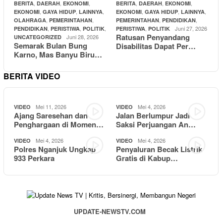
,
,
,
,
,
,
BERITA
DAERAH
EKONOMI
BERITA
DAERAH
EKONOMI
,
,
,
,
,
,
EKONOMI
GAYA HIDUP
LAINNYA
EKONOMI
GAYA HIDUP
LAINNYA
,
,
,
,
OLAHRAGA
PEMERINTAHAN
PEMERINTAHAN
PENDIDIKAN
,
,
,
,
Juni 27, 2026
PENDIDIKAN
PERISTIWA
POLITIK
PERISTIWA
POLITIK
Ratusan Penyandang
Juni 28, 2026
UNCATEGORIZED
Semarak Bulan Bung
Disabilitas Dapat Per…
Karno, Mas Banyu Biru…
BERITA VIDEO
Mei 11, 2026
Mei 4, 2026
VIDEO
VIDEO
Ajang Saresehan dan
Jalan Berlumpur Jadi
Penghargaan di Momen…
Saksi Perjuangan An…
Mei 4, 2026
Mei 4, 2026
VIDEO
VIDEO
Polres Nganjuk Ungkap
Penyaluran Becak Listrik
933 Perkara
Gratis di Kabup…
UPDATE-NEWSTV.COM