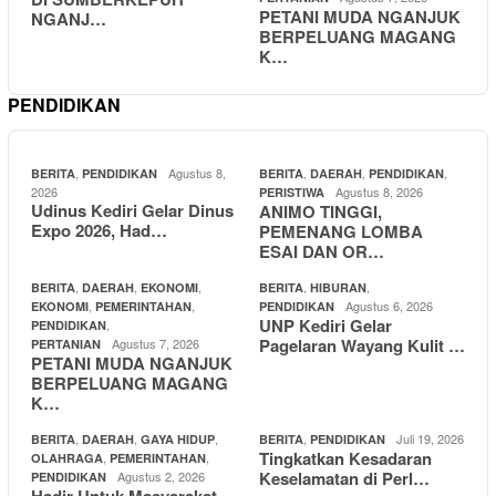
PETANI MUDA NGANJUK
NGANJ…
BERPELUANG MAGANG
K…
PENDIDIKAN
,
Agustus 8,
,
,
,
BERITA
PENDIDIKAN
BERITA
DAERAH
PENDIDIKAN
2026
Agustus 8, 2026
PERISTIWA
Udinus Kediri Gelar Dinus
ANIMO TINGGI,
Expo 2026, Had…
PEMENANG LOMBA
ESAI DAN OR…
,
,
,
,
,
BERITA
DAERAH
EKONOMI
BERITA
HIBURAN
,
,
Agustus 6, 2026
EKONOMI
PEMERINTAHAN
PENDIDIKAN
UNP Kediri Gelar
,
PENDIDIKAN
Pagelaran Wayang Kulit …
Agustus 7, 2026
PERTANIAN
PETANI MUDA NGANJUK
BERPELUANG MAGANG
K…
,
,
,
,
Juli 19, 2026
BERITA
DAERAH
GAYA HIDUP
BERITA
PENDIDIKAN
Tingkatkan Kesadaran
,
,
OLAHRAGA
PEMERINTAHAN
Keselamatan di Perl…
Agustus 2, 2026
PENDIDIKAN
Hadir Untuk Masyarakat,