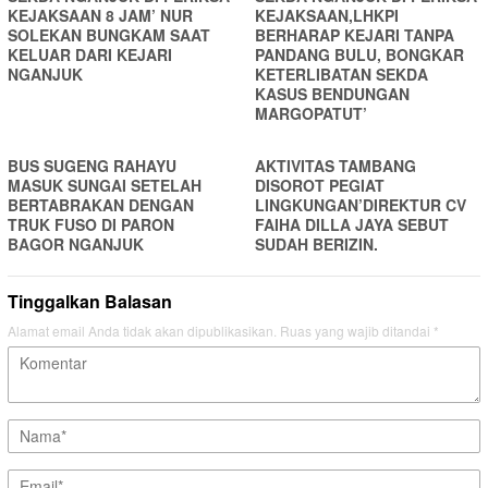
KEJAKSAAN 8 JAM’ NUR
KEJAKSAAN,LHKPI
SOLEKAN BUNGKAM SAAT
BERHARAP KEJARI TANPA
KELUAR DARI KEJARI
PANDANG BULU, BONGKAR
NGANJUK
KETERLIBATAN SEKDA
KASUS BENDUNGAN
MARGOPATUT’
BUS SUGENG RAHAYU
AKTIVITAS TAMBANG
MASUK SUNGAI SETELAH
DISOROT PEGIAT
BERTABRAKAN DENGAN
LINGKUNGAN’DIREKTUR CV
TRUK FUSO DI PARON
FAIHA DILLA JAYA SEBUT
BAGOR NGANJUK
SUDAH BERIZIN.
Tinggalkan Balasan
Alamat email Anda tidak akan dipublikasikan.
Ruas yang wajib ditandai
*