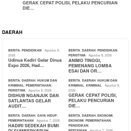
GERAK CEPAT POLISI, PELAKU PENCURIAN
DIE…
DAERAH
,
Agustus 8,
,
,
,
BERITA
PENDIDIKAN
BERITA
DAERAH
PENDIDIKAN
2026
Agustus 8, 2026
PERISTIWA
Udinus Kediri Gelar Dinus
ANIMO TINGGI,
Expo 2026, Had…
PEMENANG LOMBA
ESAI DAN OR…
,
,
,
,
BERITA
DAERAH
HUKUM DAN
BERITA
DAERAH
HUKUM DAN
,
,
,
Agustus 8,
KRIMINAL
PEMERINTAHAN
KRIMINAL
KRIMINAL
Agustus 8, 2026
2026
PERISTIWA
GERAK CEPAT POLISI,
DISHUB NGANJUK DAN
PELAKU PENCURIAN
SATLANTAS GELAR
DIE…
AUDIT…
,
,
,
,
,
,
BERITA
DAERAH
GAYA HIDUP
BERITA
DAERAH
EKONOMI
Agustus 7, 2026
,
,
PEMERINTAHAN
EKONOMI
PEMERINTAHAN
HADIRI SEDEKAH BUMI
,
PENDIDIKAN
DI SUMBERKEPUH
Agustus 7, 2026
PERTANIAN