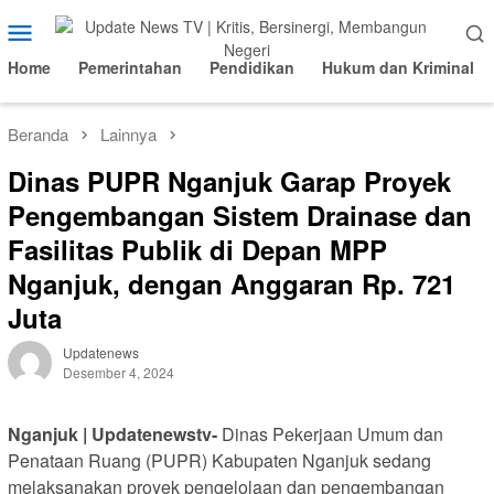
Loncat
Menu
ke
Mobile
konten
Home
Pemerintahan
Pendidikan
Hukum dan Kriminal
Beranda
Lainnya
Dinas PUPR Nganjuk Garap Proyek
Pengembangan Sistem Drainase dan
Fasilitas Publik di Depan MPP
Nganjuk, dengan Anggaran Rp. 721
Juta
Updatenews
Desember 4, 2024
Nganjuk | Updatenewstv-
Dinas Pekerjaan Umum dan
Penataan Ruang (PUPR) Kabupaten Nganjuk sedang
melaksanakan proyek pengelolaan dan pengembangan