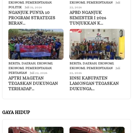
EKONOMI
,
PEMERINTAHAN
,
EKONOMI
,
PEMERINTAHAN
Juli
POLITIK
Juli 31, 2026
22, 2026
NGANJUK PUNYA 10
APBD NGANJUK
PROGRAM STRATEGIS
SEMESTER I 2026
BERAN…
TUNJUKKAN K…
BERITA
,
DAERAH
,
EKONOMI
,
BERITA
,
DAERAH
,
EKONOMI
,
EKONOMI
,
PEMERINTAHAN
,
EKONOMI
,
PEMERINTAHAN
Juli
PERTANIAN
Juli 22, 2026
22, 2026
APTRI MAGETAN
HNSI KABUPATEN
TEGASKAN DUKUNGAN
LAMONGAN TEGASKAN
TERHADAP…
DUKUNGA…
GAYA HIDUP