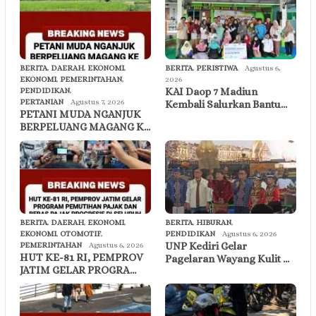
BERITA
,
DAERAH
,
EKONOMI
,
BERITA
,
PERISTIWA
Agustus 6,
EKONOMI
,
PEMERINTAHAN
,
2026
KAI Daop 7 Madiun
PENDIDIKAN
,
PERTANIAN
Agustus 7, 2026
Kembali Salurkan Bantu…
PETANI MUDA NGANJUK
BERPELUANG MAGANG K…
BERITA
,
DAERAH
,
EKONOMI
,
BERITA
,
HIBURAN
,
EKONOMI
,
OTOMOTIF
,
PENDIDIKAN
Agustus 6, 2026
UNP Kediri Gelar
PEMERINTAHAN
Agustus 6, 2026
HUT KE-81 RI, PEMPROV
Pagelaran Wayang Kulit …
JATIM GELAR PROGRA…