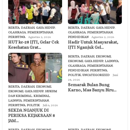
BERITA
,
DAERAH
,
GAYA HIDUP
,
BERITA
,
DAERAH
,
GAYA HIDUP
,
OLAHRAGA
,
PEMERINTAHAN
,
OLAHRAGA
,
PEMERINTAHAN
,
PERISTIWA
Agustus 2, 2026
PENDIDIKAN
Agustus 2, 2026
HUT ke-28 IJTI, Gelar Cek
Hadir Untuk Masyarakat,
Kesehatan Grat…
IJTI Nganjuk Gel…
BERITA
,
DAERAH
,
EKONOMI
,
EKONOMI
,
GAYA HIDUP
,
LAINNYA
,
OLAHRAGA
,
PEMERINTAHAN
,
PENDIDIKAN
,
PERISTIWA
,
POLITIK
,
UNCATEGORIZED
Juni
28, 2026
Semarak Bulan Bung
BERITA
,
DAERAH
,
EKONOMI
,
Karno, Mas Banyu Biru…
EKONOMI
,
GAYA HIDUP
,
HUKUM
DAN KRIMINAL
,
KRIMINAL
,
LAINNYA
,
PEMERINTAHAN
,
PERISTIWA
,
POLITIK
Juli 6, 2026
SEKDA NGANJUK DI
PERIKSA KEJAKSAAN 8
JAM…
BERITA
,
DAERAH
,
EKONOMI
,
BERITA
,
DAERAH
,
EKONOMI
,