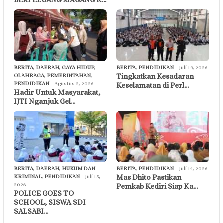
BERPELUANG MAGANG K…
BERITA
,
DAERAH
,
GAYA HIDUP
,
BERITA
,
PENDIDIKAN
Juli 19, 2026
Tingkatkan Kesadaran
OLAHRAGA
,
PEMERINTAHAN
,
PENDIDIKAN
Agustus 2, 2026
Keselamatan di Perl…
Hadir Untuk Masyarakat,
IJTI Nganjuk Gel…
BERITA
,
DAERAH
,
HUKUM DAN
BERITA
,
PENDIDIKAN
Juli 14, 2026
Mas Dhito Pastikan
KRIMINAL
,
PENDIDIKAN
Juli 15,
2026
Pemkab Kediri Siap Ka…
POLICE GOES TO
SCHOOL, SISWA SDI
SALSABI…