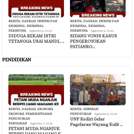
BERITA
,
DAERAH
,
HUKUM DAN
BERITA
,
DAERAH
,
HUKUM DAN
KRIMINAL
,
KRIMINAL
,
KRIMINAL
,
KRIMINAL
,
PERISTIWA
Agustus 6, 2026
PERISTIWA
Agustus 6, 2026
DIDUGA REKAM ISTRI
SIDANG VONIS KASUS
TETANGGA USAI MANDI, …
PENGEROYOKAN
PATIANRO…
PENDIDIKAN
BERITA
,
DAERAH
,
EKONOMI
,
BERITA
,
HIBURAN
,
EKONOMI
,
PEMERINTAHAN
,
PENDIDIKAN
Agustus 6, 2026
UNP Kediri Gelar
PENDIDIKAN
,
PERTANIAN
Agustus 7, 2026
Pagelaran Wayang Kulit …
PETANI MUDA NGANJUK