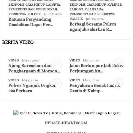
EKONOMI
,
GAYA HIDUP
,
LAINNYA
,
EKONOMI
,
GAYA HIDUP
,
KULINER
,
PEMERINTAHAN
,
PENDIDIKAN
,
LAINNYA
,
OLAHRAGA
,
PERISTIWA
,
POLITIK
Juni 27, 2026
PEMERINTAHAN
,
PERISTIWA
,
Ratusan Penyandang
POLITIK
Juni 27, 2026
Berbagi Sesama Polres
Disabilitas Dapat Per…
nganjuk salurkan R…
BERITA VIDEO
VIDEO
Mei 11, 2026
VIDEO
Mei 4, 2026
Ajang Saresehan dan
Jalan Berlumpur Jadi Saksi
Penghargaan di Momen…
Perjuangan An…
VIDEO
Mei 4, 2026
VIDEO
Mei 4, 2026
Polres Nganjuk Ungkap
Penyaluran Becak Listrik
933 Perkara
Gratis di Kabup…
UPDATE-NEWSTV.COM