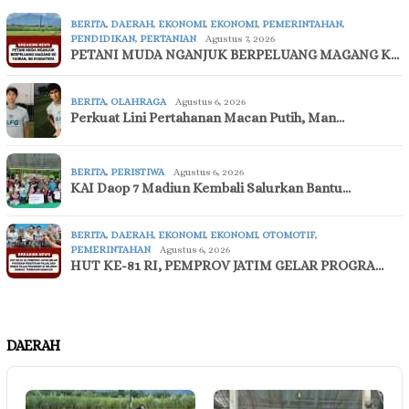
BERITA
,
DAERAH
,
EKONOMI
,
EKONOMI
,
PEMERINTAHAN
,
PENDIDIKAN
,
PERTANIAN
Agustus 7, 2026
PETANI MUDA NGANJUK BERPELUANG MAGANG K…
BERITA
,
OLAHRAGA
Agustus 6, 2026
Perkuat Lini Pertahanan Macan Putih, Man…
BERITA
,
PERISTIWA
Agustus 6, 2026
KAI Daop 7 Madiun Kembali Salurkan Bantu…
BERITA
,
DAERAH
,
EKONOMI
,
EKONOMI
,
OTOMOTIF
,
PEMERINTAHAN
Agustus 6, 2026
HUT KE-81 RI, PEMPROV JATIM GELAR PROGRA…
DAERAH