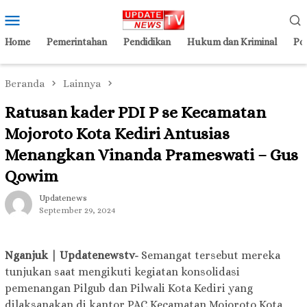
Loncat
Menu
ke
Mobile
konten
Home
Pemerintahan
Pendidikan
Hukum dan Kriminal
Pol
Beranda
Lainnya
Ratusan kader PDI P se Kecamatan
Mojoroto Kota Kediri Antusias
Menangkan Vinanda Prameswati – Gus
Qowim
Updatenews
September 29, 2024
Nganjuk | Updatenewstv-
Semangat tersebut mereka
tunjukan saat mengikuti kegiatan konsolidasi
pemenangan Pilgub dan Pilwali Kota Kediri yang
dilaksanakan di kantor PAC Kecamatan Mojoroto Kota