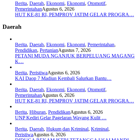
Berita
,
Daerah
,
Ekonomi
,
Ekonomi
,
Otomotif
,
Pemerintahan
Agustus 6, 2026
HUT KE-81 RI, PEMPROV JATIM GELAR PROGRA…
Daerah
Berita
,
Daerah
,
Ekonomi
,
Ekonomi
,
Pemerintahan
,
Pendidikan
,
Pertanian
Agustus 7, 2026
PETANI MUDA NGANJUK BERPELUANG MAGANG
K…
Berita
,
Peristiwa
Agustus 6, 2026
KAI Daop 7 Madiun Kembali Salurkan Bantu…
Berita
,
Daerah
,
Ekonomi
,
Ekonomi
,
Otomotif
,
Pemerintahan
Agustus 6, 2026
HUT KE-81 RI, PEMPROV JATIM GELAR PROGRA…
Berita
,
Hiburan
,
Pendidikan
Agustus 6, 2026
UNP Kediri Gelar Pagelaran Wayang Kulit …
Berita
,
Daerah
,
Hukum dan Kriminal
,
Kriminal
,
Peristiwa
Agustus 6, 2026