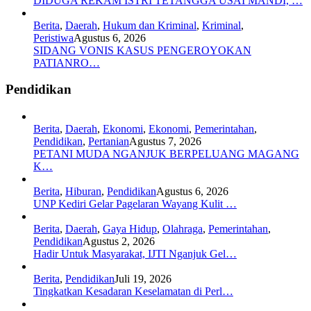
DIDUGA REKAM ISTRI TETANGGA USAI MANDI, …
Berita
,
Daerah
,
Hukum dan Kriminal
,
Kriminal
,
Peristiwa
Agustus 6, 2026
SIDANG VONIS KASUS PENGEROYOKAN
PATIANRO…
Pendidikan
Berita
,
Daerah
,
Ekonomi
,
Ekonomi
,
Pemerintahan
,
Pendidikan
,
Pertanian
Agustus 7, 2026
PETANI MUDA NGANJUK BERPELUANG MAGANG
K…
Berita
,
Hiburan
,
Pendidikan
Agustus 6, 2026
UNP Kediri Gelar Pagelaran Wayang Kulit …
Berita
,
Daerah
,
Gaya Hidup
,
Olahraga
,
Pemerintahan
,
Pendidikan
Agustus 2, 2026
Hadir Untuk Masyarakat, IJTI Nganjuk Gel…
Berita
,
Pendidikan
Juli 19, 2026
Tingkatkan Kesadaran Keselamatan di Perl…