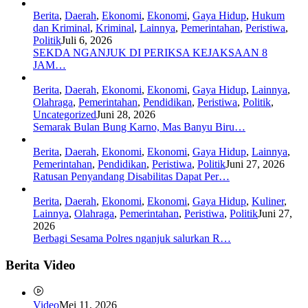
Berita
,
Daerah
,
Ekonomi
,
Ekonomi
,
Gaya Hidup
,
Hukum
dan Kriminal
,
Kriminal
,
Lainnya
,
Pemerintahan
,
Peristiwa
,
Politik
Juli 6, 2026
SEKDA NGANJUK DI PERIKSA KEJAKSAAN 8
JAM…
Berita
,
Daerah
,
Ekonomi
,
Ekonomi
,
Gaya Hidup
,
Lainnya
,
Olahraga
,
Pemerintahan
,
Pendidikan
,
Peristiwa
,
Politik
,
Uncategorized
Juni 28, 2026
Semarak Bulan Bung Karno, Mas Banyu Biru…
Berita
,
Daerah
,
Ekonomi
,
Ekonomi
,
Gaya Hidup
,
Lainnya
,
Pemerintahan
,
Pendidikan
,
Peristiwa
,
Politik
Juni 27, 2026
Ratusan Penyandang Disabilitas Dapat Per…
Berita
,
Daerah
,
Ekonomi
,
Ekonomi
,
Gaya Hidup
,
Kuliner
,
Lainnya
,
Olahraga
,
Pemerintahan
,
Peristiwa
,
Politik
Juni 27,
2026
Berbagi Sesama Polres nganjuk salurkan R…
Berita Video
Video
Mei 11, 2026