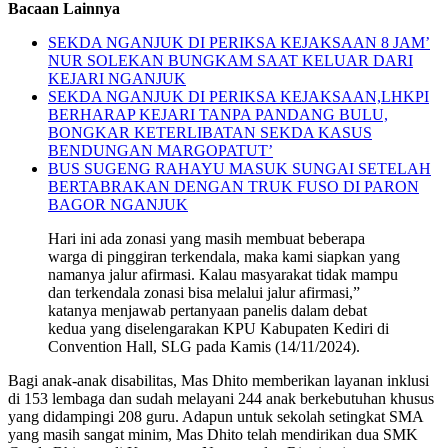
Bacaan Lainnya
SEKDA NGANJUK DI PERIKSA KEJAKSAAN 8 JAM’
NUR SOLEKAN BUNGKAM SAAT KELUAR DARI
KEJARI NGANJUK
SEKDA NGANJUK DI PERIKSA KEJAKSAAN,LHKPI
BERHARAP KEJARI TANPA PANDANG BULU,
BONGKAR KETERLIBATAN SEKDA KASUS
BENDUNGAN MARGOPATUT’
BUS SUGENG RAHAYU MASUK SUNGAI SETELAH
BERTABRAKAN DENGAN TRUK FUSO DI PARON
BAGOR NGANJUK
Hari ini ada zonasi yang masih membuat beberapa
warga di pinggiran terkendala, maka kami siapkan yang
namanya jalur afirmasi. Kalau masyarakat tidak mampu
dan terkendala zonasi bisa melalui jalur afirmasi,”
katanya menjawab pertanyaan panelis dalam debat
kedua yang diselengarakan KPU Kabupaten Kediri di
Convention Hall, SLG pada Kamis (14/11/2024).
Bagi anak-anak disabilitas, Mas Dhito memberikan layanan inklusi
di 153 lembaga dan sudah melayani 244 anak berkebutuhan khusus
yang didampingi 208 guru. Adapun untuk sekolah setingkat SMA
yang masih sangat minim, Mas Dhito telah mendirikan dua SMK