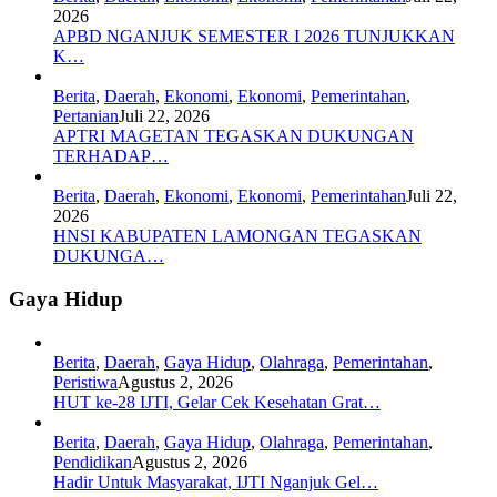
2026
APBD NGANJUK SEMESTER I 2026 TUNJUKKAN
K…
Berita
,
Daerah
,
Ekonomi
,
Ekonomi
,
Pemerintahan
,
Pertanian
Juli 22, 2026
APTRI MAGETAN TEGASKAN DUKUNGAN
TERHADAP…
Berita
,
Daerah
,
Ekonomi
,
Ekonomi
,
Pemerintahan
Juli 22,
2026
HNSI KABUPATEN LAMONGAN TEGASKAN
DUKUNGA…
Gaya Hidup
Berita
,
Daerah
,
Gaya Hidup
,
Olahraga
,
Pemerintahan
,
Peristiwa
Agustus 2, 2026
HUT ke-28 IJTI, Gelar Cek Kesehatan Grat…
Berita
,
Daerah
,
Gaya Hidup
,
Olahraga
,
Pemerintahan
,
Pendidikan
Agustus 2, 2026
Hadir Untuk Masyarakat, IJTI Nganjuk Gel…