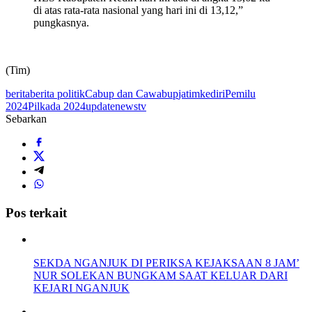
di atas rata-rata nasional yang hari ini di 13,12,”
pungkasnya.
(Tim)
berita
berita politik
Cabup dan Cawabup
jatim
kediri
Pemilu
2024
Pilkada 2024
updatenewstv
Sebarkan
Pos terkait
SEKDA NGANJUK DI PERIKSA KEJAKSAAN 8 JAM’
NUR SOLEKAN BUNGKAM SAAT KELUAR DARI
KEJARI NGANJUK