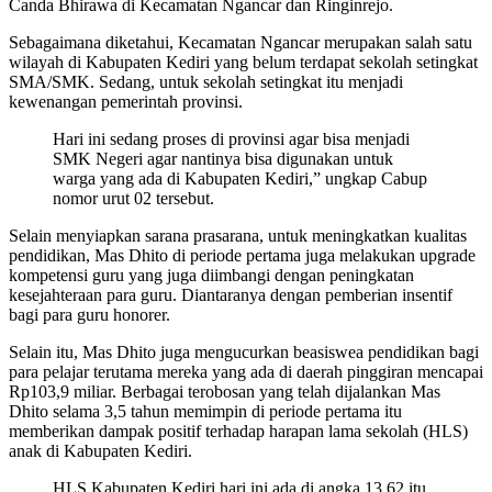
Canda Bhirawa di Kecamatan Ngancar dan Ringinrejo.
Sebagaimana diketahui, Kecamatan Ngancar merupakan salah satu
wilayah di Kabupaten Kediri yang belum terdapat sekolah setingkat
SMA/SMK. Sedang, untuk sekolah setingkat itu menjadi
kewenangan pemerintah provinsi.
Hari ini sedang proses di provinsi agar bisa menjadi
SMK Negeri agar nantinya bisa digunakan untuk
warga yang ada di Kabupaten Kediri,” ungkap Cabup
nomor urut 02 tersebut.
Selain menyiapkan sarana prasarana, untuk meningkatkan kualitas
pendidikan, Mas Dhito di periode pertama juga melakukan upgrade
kompetensi guru yang juga diimbangi dengan peningkatan
kesejahteraan para guru. Diantaranya dengan pemberian insentif
bagi para guru honorer.
Selain itu, Mas Dhito juga mengucurkan beasiswea pendidikan bagi
para pelajar terutama mereka yang ada di daerah pinggiran mencapai
Rp103,9 miliar. Berbagai terobosan yang telah dijalankan Mas
Dhito selama 3,5 tahun memimpin di periode pertama itu
memberikan dampak positif terhadap harapan lama sekolah (HLS)
anak di Kabupaten Kediri.
HLS Kabupaten Kediri hari ini ada di angka 13,62 itu