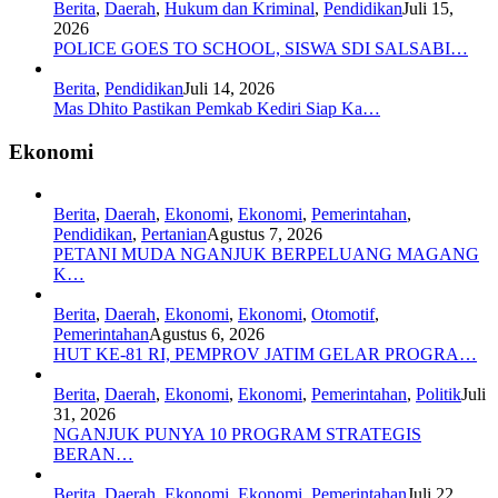
Berita
,
Daerah
,
Hukum dan Kriminal
,
Pendidikan
Juli 15,
2026
POLICE GOES TO SCHOOL, SISWA SDI SALSABI…
Berita
,
Pendidikan
Juli 14, 2026
Mas Dhito Pastikan Pemkab Kediri Siap Ka…
Ekonomi
Berita
,
Daerah
,
Ekonomi
,
Ekonomi
,
Pemerintahan
,
Pendidikan
,
Pertanian
Agustus 7, 2026
PETANI MUDA NGANJUK BERPELUANG MAGANG
K…
Berita
,
Daerah
,
Ekonomi
,
Ekonomi
,
Otomotif
,
Pemerintahan
Agustus 6, 2026
HUT KE-81 RI, PEMPROV JATIM GELAR PROGRA…
Berita
,
Daerah
,
Ekonomi
,
Ekonomi
,
Pemerintahan
,
Politik
Juli
31, 2026
NGANJUK PUNYA 10 PROGRAM STRATEGIS
BERAN…
Berita
,
Daerah
,
Ekonomi
,
Ekonomi
,
Pemerintahan
Juli 22,