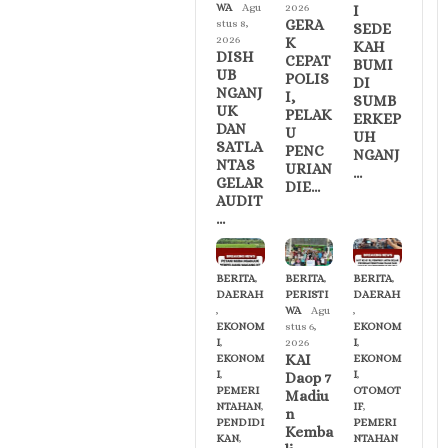
WA
Agu
2026
I
GERA
stus 8,
SEDE
2026
K
KAH
DISH
CEPAT
BUMI
UB
POLIS
DI
NGANJ
I,
SUMB
UK
PELAK
ERKEP
DAN
U
UH
SATLA
PENC
NGANJ
NTAS
URIAN
…
GELAR
DIE…
AUDIT
…
BERITA
,
BERITA
,
BERITA
,
DAERAH
PERISTI
DAERAH
,
WA
Agu
,
EKONOM
stus 6,
EKONOM
I
,
2026
I
,
KAI
EKONOM
EKONOM
I
,
I
,
Daop 7
PEMERI
OTOMOT
Madiu
NTAHAN
,
IF
,
n
PENDIDI
PEMERI
Kemba
KAN
,
NTAHAN