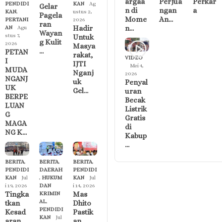
argaa
Perjua
Perkar
PENDIDI
KAN
Ag
Gelar
n di
ngan
a
KAN
,
ustus 2,
Pagela
Mome
An…
PERTANI
2026
ran
Hadir
n…
AN
Agu
Wayan
stus 7,
Untuk
g Kulit
2026
Masya
…
PETAN
rakat,
VIDEO
I
IJTI
Mei 4,
MUDA
Nganj
2026
NGANJ
uk
Penyal
UK
Gel…
uran
BERPE
Becak
LUAN
Listrik
G
Gratis
MAGA
di
NG K…
Kabup
…
BERITA
,
BERITA
,
BERITA
,
PENDIDI
DAERAH
PENDIDI
KAN
Jul
,
HUKUM
KAN
Jul
i 19, 2026
DAN
i 14, 2026
Tingka
Mas
KRIMIN
AL
,
tkan
Dhito
PENDIDI
Kesad
Pastik
KAN
Jul
aran
an