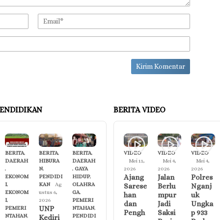
ENDIDIKAN
BERITA VIDEO
BERITA
,
BERITA
,
BERITA
,
VIDEO
VIDEO
VIDEO
DAERAH
HIBURA
DAERAH
Mei 11,
Mei 4,
Mei 4,
,
N
,
,
GAYA
2026
2026
2026
Ajang
Jalan
Polres
EKONOM
PENDIDI
HIDUP
,
I
,
KAN
Ag
OLAHRA
Sarese
Berlu
Nganj
EKONOM
ustus 6,
GA
,
han
mpur
uk
I
,
2026
PEMERI
dan
Jadi
Ungka
UNP
PEMERI
NTAHAN
,
Pengh
Saksi
p 933
NTAHAN
,
PENDIDI
Kediri