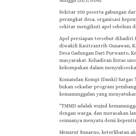
Minggu (15/2/2026).
Sekitar 200 peserta gabungan dar
perangkat desa, organisasi kepem
sekitar mengikuti apel sebelum d
Apel persiapan tersebut dihadiri
diwakili Kasitrantrib Gunawan, K
Desa Gadungan Dari Purwanto, Ket
masyarakat. Kehadiran lintas uns
kekompakan dalam menyukseskan
Komandan Kompi (Danki) Satgas 
bukan sekadar program pembangu
kemanunggalan yang menyatukan 
“TMMD adalah wujud kemanunggal
dengan warga, dan merasakan lan
semuanya menyatu demi kepentin
Menurut Sunarno, keterlibatan a