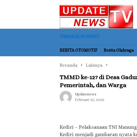
Loncat
ke
konten
TAMBAHKAN MENU
BERITA OTOMOTIF
Berita Olahraga
Beranda
Lainnya
TMMD ke-127 di Desa Gadu
Pemerintah, dan Warga
Updatenews
Februari 15, 2026
Kediri – Pelaksanaan TNI Manun
Kediri menjadi gambaran nyata 