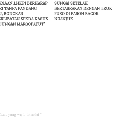
KSAAN,LHKPI BERHARAP
SUNGAI SETELAH
RI TANPA PANDANG
BERTABRAKAN DENGAN TRUK
U, BONGKAR
FUSO DI PARON BAGOR
ERLIBATAN SEKDA KASUS
NGANJUK
DUNGAN MARGOPATUT’
Ruas yang wajib ditandai
*