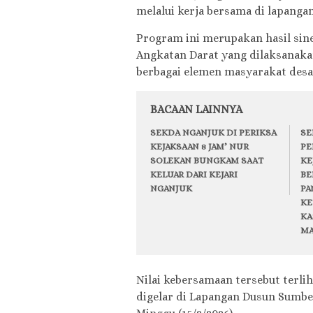
melalui kerja bersama di lapangan
Program ini merupakan hasil sin
Angkatan Darat yang dilaksanaka
berbagai elemen masyarakat desa
BACAAN LAINNYA
SEKDA NGANJUK DI PERIKSA
SE
KEJAKSAAN 8 JAM’ NUR
PE
SOLEKAN BUNGKAM SAAT
KE
KELUAR DARI KEJARI
BE
NGANJUK
PA
KE
KA
MA
Nilai kebersamaan tersebut terli
digelar di Lapangan Dusun Sumbe