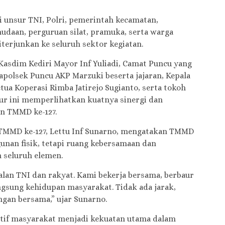
i unsur TNI, Polri, pemerintah kecamatan,
udaan, perguruan silat, pramuka, serta warga
iterjunkan ke seluruh sektor kegiatan.
 Kasdim Kediri Mayor Inf Yuliadi, Camat Puncu yang
apolsek Puncu AKP Marzuki beserta jajaran, Kepala
ua Koperasi Rimba Jatirejo Sugianto, serta tokoh
ur ini memperlihatkan kuatnya sinergi dan
 TMMD ke-127.
TMMD ke-127, Lettu Inf Sunarno, mengatakan TMMD
nan fisik, tetapi ruang kebersamaan dan
seluruh elemen.
an TNI dan rakyat. Kami bekerja bersama, berbaur
gsung kehidupan masyarakat. Tidak ada jarak,
gan bersama,” ujar Sunarno.
ktif masyarakat menjadi kekuatan utama dalam