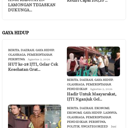
Kediri Capai 100,10 …
LAMONGAN TEGASKAN
DUKUNGA…
GAYA HIDUP
BERITA
,
DAERAH
,
GAYA HIDUP
,
OLAHRAGA
,
PEMERINTAHAN
,
PERISTIWA
Agustus 2, 2026
HUT ke-28 IJTI, Gelar Cek
Kesehatan Grat…
BERITA
,
DAERAH
,
GAYA HIDUP
,
OLAHRAGA
,
PEMERINTAHAN
,
PENDIDIKAN
Agustus 2, 2026
Hadir Untuk Masyarakat,
IJTI Nganjuk Gel…
BERITA
,
DAERAH
,
EKONOMI
,
EKONOMI
,
GAYA HIDUP
,
LAINNYA
,
OLAHRAGA
,
PEMERINTAHAN
,
PENDIDIKAN
,
PERISTIWA
,
POLITIK
,
UNCATEGORIZED
Juni