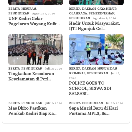
BERITA
,
HIBURAN
,
BERITA
,
DAERAH
,
GAYA HIDUP
,
PENDIDIKAN
Agustus 6, 2026
OLAHRAGA
,
PEMERINTAHAN
,
UNP Kediri Gelar
PENDIDIKAN
Agustus 2, 2026
Hadir Untuk Masyarakat,
Pagelaran Wayang Kulit …
IJTI Nganjuk Gel…
BERITA
,
PENDIDIKAN
Juli 19, 2026
BERITA
,
DAERAH
,
HUKUM DAN
Tingkatkan Kesadaran
KRIMINAL
,
PENDIDIKAN
Juli 15,
2026
Keselamatan di Perl…
POLICE GOES TO
SCHOOL, SISWA SDI
SALSABI…
BERITA
,
PENDIDIKAN
Juli 14, 2026
BERITA
,
PENDIDIKAN
Juli 13, 2026
Mas Dhito Pastikan
Sapa Murid Baru di Hari
Pemkab Kediri Siap Ka…
Pertama MPLS, Bu…