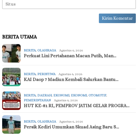
BERITA UTAMA
BERITA
,
OLAHRAGA
Agustus 6, 2026
Perkuat Lini Pertahanan Macan Putih, Man…
BERITA
,
PERISTIWA
Agustus 6, 2026
KAI Daop 7 Madiun Kembali Salurkan Bantu…
BERITA
,
DAERAH
,
EKONOMI
,
EKONOMI
,
OTOMOTIF
,
PEMERINTAHAN
Agustus 6, 2026
HUT KE-81 RI, PEMPROV JATIM GELAR PROGRA…
BERITA
,
OLAHRAGA
Agustus 6, 2026
Persik Kediri Umumkan Skuad Asing Baru S…