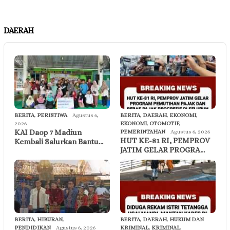
DAERAH
BERITA
,
PERISTIWA
Agustus 6,
BERITA
,
DAERAH
,
EKONOMI
,
2026
EKONOMI
,
OTOMOTIF
,
KAI Daop 7 Madiun
PEMERINTAHAN
Agustus 6, 2026
HUT KE-81 RI, PEMPROV
Kembali Salurkan Bantu…
JATIM GELAR PROGRA…
BERITA
,
HIBURAN
,
BERITA
,
DAERAH
,
HUKUM DAN
PENDIDIKAN
Agustus 6, 2026
KRIMINAL
,
KRIMINAL
,