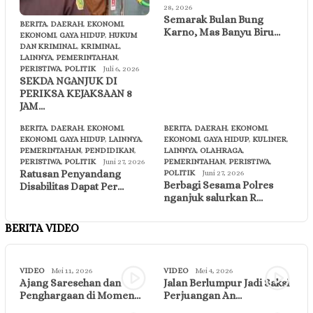
28, 2026
Semarak Bulan Bung
BERITA
,
DAERAH
,
EKONOMI
,
Karno, Mas Banyu Biru…
EKONOMI
,
GAYA HIDUP
,
HUKUM
DAN KRIMINAL
,
KRIMINAL
,
LAINNYA
,
PEMERINTAHAN
,
PERISTIWA
,
POLITIK
Juli 6, 2026
SEKDA NGANJUK DI
PERIKSA KEJAKSAAN 8
JAM…
BERITA
,
DAERAH
,
EKONOMI
,
BERITA
,
DAERAH
,
EKONOMI
,
EKONOMI
,
GAYA HIDUP
,
LAINNYA
,
EKONOMI
,
GAYA HIDUP
,
KULINER
,
PEMERINTAHAN
,
PENDIDIKAN
,
LAINNYA
,
OLAHRAGA
,
PERISTIWA
,
POLITIK
Juni 27, 2026
PEMERINTAHAN
,
PERISTIWA
,
Ratusan Penyandang
POLITIK
Juni 27, 2026
Berbagi Sesama Polres
Disabilitas Dapat Per…
nganjuk salurkan R…
BERITA VIDEO
VIDEO
Mei 11, 2026
VIDEO
Mei 4, 2026
Ajang Saresehan dan
Jalan Berlumpur Jadi Saksi
Penghargaan di Momen…
Perjuangan An…