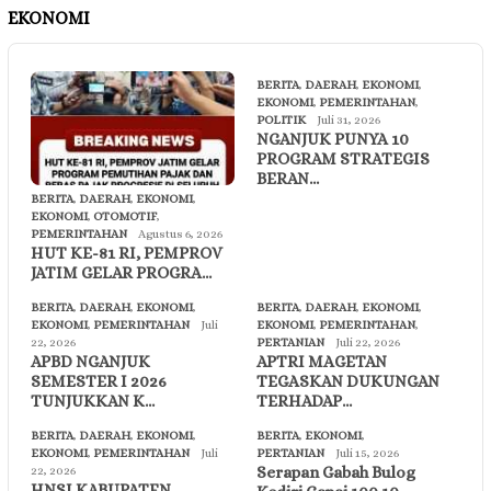
EKONOMI
BERITA
,
DAERAH
,
EKONOMI
,
EKONOMI
,
PEMERINTAHAN
,
POLITIK
Juli 31, 2026
NGANJUK PUNYA 10
PROGRAM STRATEGIS
BERAN…
BERITA
,
DAERAH
,
EKONOMI
,
EKONOMI
,
OTOMOTIF
,
PEMERINTAHAN
Agustus 6, 2026
HUT KE-81 RI, PEMPROV
JATIM GELAR PROGRA…
BERITA
,
DAERAH
,
EKONOMI
,
BERITA
,
DAERAH
,
EKONOMI
,
EKONOMI
,
PEMERINTAHAN
Juli
EKONOMI
,
PEMERINTAHAN
,
22, 2026
PERTANIAN
Juli 22, 2026
APBD NGANJUK
APTRI MAGETAN
SEMESTER I 2026
TEGASKAN DUKUNGAN
TUNJUKKAN K…
TERHADAP…
BERITA
,
DAERAH
,
EKONOMI
,
BERITA
,
EKONOMI
,
EKONOMI
,
PEMERINTAHAN
Juli
PERTANIAN
Juli 15, 2026
Serapan Gabah Bulog
22, 2026
HNSI KABUPATEN