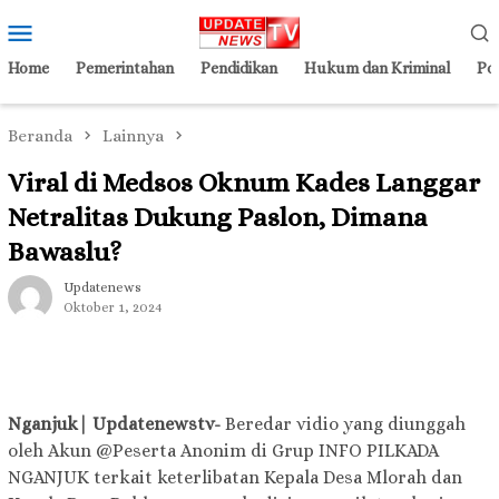
Loncat
Menu
ke
Mobile
konten
Home
Pemerintahan
Pendidikan
Hukum dan Kriminal
Pol
Beranda
Lainnya
Viral di Medsos Oknum Kades Langgar
Netralitas Dukung Paslon, Dimana
Bawaslu?
Updatenews
Oktober 1, 2024
Nganjuk| Updatenewstv-
Beredar vidio yang diunggah
oleh Akun @Peserta Anonim di Grup INFO PILKADA
NGANJUK terkait keterlibatan Kepala Desa Mlorah dan