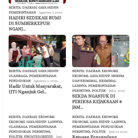
BERITA
,
DAERAH
,
GAYA HIDUP
,
PEMERINTAHAN
Agustus 7, 2026
HADIRI SEDEKAH BUMI
DI SUMBERKEPUH
NGANJ…
BERITA
,
DAERAH
,
GAYA HIDUP
,
BERITA
,
DAERAH
,
EKONOMI
,
OLAHRAGA
,
PEMERINTAHAN
,
EKONOMI
,
GAYA HIDUP
,
HUKUM
PENDIDIKAN
Agustus 2, 2026
DAN KRIMINAL
,
KRIMINAL
,
Hadir Untuk Masyarakat,
LAINNYA
,
PEMERINTAHAN
,
PERISTIWA
,
POLITIK
Juli 6, 2026
IJTI Nganjuk Gel…
SEKDA NGANJUK DI
PERIKSA KEJAKSAAN 8
JAM…
BERITA
,
DAERAH
,
EKONOMI
,
BERITA
,
DAERAH
,
EKONOMI
,
EKONOMI
,
GAYA HIDUP
,
LAINNYA
,
EKONOMI
,
GAYA HIDUP
,
LAINNYA
,
OLAHRAGA
,
PEMERINTAHAN
,
PEMERINTAHAN
,
PENDIDIKAN
,
PENDIDIKAN
,
PERISTIWA
,
PERISTIWA
,
POLITIK
Juni 27, 2026
Ratusan Penyandang
POLITIK
,
UNCATEGORIZED
Juni