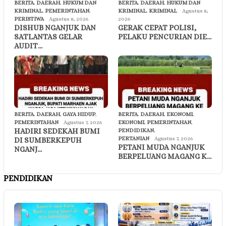
BERITA
,
DAERAH
,
HUKUM DAN
BERITA
,
DAERAH
,
HUKUM DAN
KRIMINAL
,
PEMERINTAHAN
,
KRIMINAL
,
KRIMINAL
Agustus 8,
PERISTIWA
Agustus 8, 2026
2026
DISHUB NGANJUK DAN
GERAK CEPAT POLISI,
SATLANTAS GELAR
PELAKU PENCURIAN DIE…
AUDIT…
BERITA
,
DAERAH
,
GAYA HIDUP
,
BERITA
,
DAERAH
,
EKONOMI
,
PEMERINTAHAN
Agustus 7, 2026
EKONOMI
,
PEMERINTAHAN
,
HADIRI SEDEKAH BUMI
PENDIDIKAN
,
PERTANIAN
Agustus 7, 2026
DI SUMBERKEPUH
PETANI MUDA NGANJUK
NGANJ…
BERPELUANG MAGANG K…
PENDIDIKAN