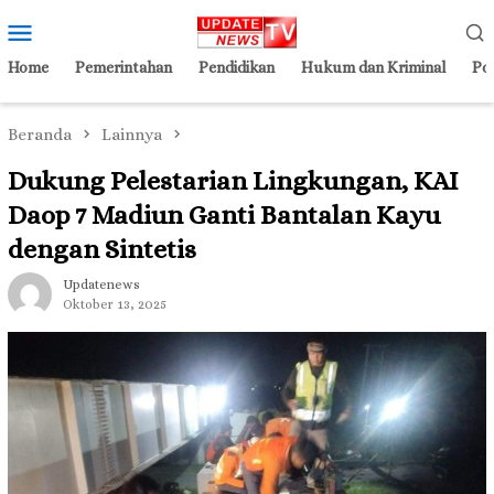
Loncat
Menu
ke
Mobile
konten
Home
Pemerintahan
Pendidikan
Hukum dan Kriminal
Pol
Beranda
Lainnya
Dukung Pelestarian Lingkungan, KAI
Daop 7 Madiun Ganti Bantalan Kayu
dengan Sintetis
Updatenews
Oktober 13, 2025