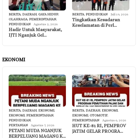
BERITA
,
DAERAH
,
GAYA HIDUP
,
BERITA
,
PENDIDIKAN
Juli 19, 2026
Tingkatkan Kesadaran
OLAHRAGA
,
PEMERINTAHAN
,
PENDIDIKAN
Agustus 2, 2026
Keselamatan di Perl…
Hadir Untuk Masyarakat,
IJTI Nganjuk Gel…
EKONOMI
BERITA
,
DAERAH
,
EKONOMI
,
BERITA
,
DAERAH
,
EKONOMI
,
EKONOMI
,
PEMERINTAHAN
,
EKONOMI
,
OTOMOTIF
,
PENDIDIKAN
,
PEMERINTAHAN
Agustus 6, 2026
HUT KE-81 RI, PEMPROV
PERTANIAN
Agustus 7, 2026
PETANI MUDA NGANJUK
JATIM GELAR PROGRA…
BERPELUANG MAGANG K…