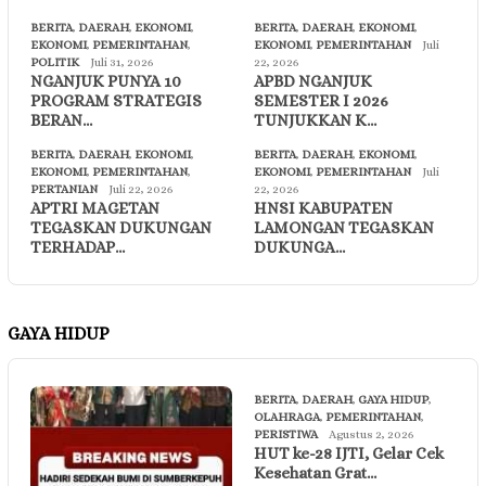
BERITA
,
DAERAH
,
EKONOMI
,
BERITA
,
DAERAH
,
EKONOMI
,
EKONOMI
,
PEMERINTAHAN
,
EKONOMI
,
PEMERINTAHAN
Juli
POLITIK
Juli 31, 2026
22, 2026
NGANJUK PUNYA 10
APBD NGANJUK
PROGRAM STRATEGIS
SEMESTER I 2026
BERAN…
TUNJUKKAN K…
BERITA
,
DAERAH
,
EKONOMI
,
BERITA
,
DAERAH
,
EKONOMI
,
EKONOMI
,
PEMERINTAHAN
,
EKONOMI
,
PEMERINTAHAN
Juli
PERTANIAN
Juli 22, 2026
22, 2026
APTRI MAGETAN
HNSI KABUPATEN
TEGASKAN DUKUNGAN
LAMONGAN TEGASKAN
TERHADAP…
DUKUNGA…
GAYA HIDUP
BERITA
,
DAERAH
,
GAYA HIDUP
,
OLAHRAGA
,
PEMERINTAHAN
,
PERISTIWA
Agustus 2, 2026
HUT ke-28 IJTI, Gelar Cek
Kesehatan Grat…