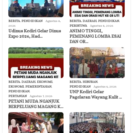
BERITA
,
PENDIDIKAN
Agustus 8,
BERITA
,
DAERAH
,
PENDIDIKAN
,
2026
PERISTIWA
Agustus 8, 2026
Udinus Kediri Gelar Dinus
ANIMO TINGGI,
Expo 2026, Had…
PEMENANG LOMBA ESAI
DAN OR…
BERITA
,
DAERAH
,
EKONOMI
,
BERITA
,
HIBURAN
,
EKONOMI
,
PEMERINTAHAN
,
PENDIDIKAN
Agustus 6, 2026
UNP Kediri Gelar
PENDIDIKAN
,
PERTANIAN
Agustus 7, 2026
Pagelaran Wayang Kulit …
PETANI MUDA NGANJUK
BERPELUANG MAGANG K…