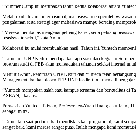
“Summer Camp ini merupakan tahun kedua kolaborasi antara Yuntech 
Melalui kuliah tamu internasional, mahasiswa memperoleh wawasan me
pengalaman serta strategi agar mahasiswa mampu bersaing memperole
“Mereka membahas mengenai peluang karier, serta peluang beasiswa a
beasiswa tersebut,” kata Amin.
Kolaborasi itu mulai membuahkan hasil. Tahun ini, Yuntech member
“Tahun ini UNP Kediri mendapatkan apresiasi dari kegiatan Summer
program studi di FEB akan mengadakan tahapan seleksi internal untu
Menurut Amin, kemitraan UNP Kediri dan Yuntech telah berlangsung s
Management, bahkan dosen FEB UNP Kediri turut menjadi pengajar di 
“Yuntech merupakan salah satu kampus ternama dan berkualitas di Tai
ASEAN,” katanya.
Perwakilan Yuntech Taiwan, Profesor Jen-Yuen Huang atau Jenny H
sebagai mitra.
“Tahun lalu saat pertama kali mendiskusikan program ini, kami sem
sangat baik, kami merasa sangat puas. Itulah mengapa kami memutuska