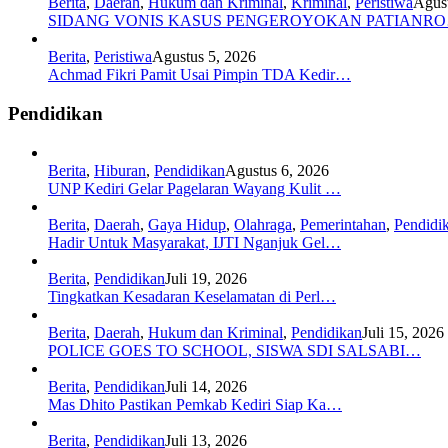
Berita
,
Daerah
,
Hukum dan Kriminal
,
Kriminal
,
Peristiwa
Agust
SIDANG VONIS KASUS PENGEROYOKAN PATIANR
Berita
,
Peristiwa
Agustus 5, 2026
Achmad Fikri Pamit Usai Pimpin TDA Kedir…
Pendidikan
Berita
,
Hiburan
,
Pendidikan
Agustus 6, 2026
UNP Kediri Gelar Pagelaran Wayang Kulit …
Berita
,
Daerah
,
Gaya Hidup
,
Olahraga
,
Pemerintahan
,
Pendidi
Hadir Untuk Masyarakat, IJTI Nganjuk Gel…
Berita
,
Pendidikan
Juli 19, 2026
Tingkatkan Kesadaran Keselamatan di Perl…
Berita
,
Daerah
,
Hukum dan Kriminal
,
Pendidikan
Juli 15, 2026
POLICE GOES TO SCHOOL, SISWA SDI SALSABI…
Berita
,
Pendidikan
Juli 14, 2026
Mas Dhito Pastikan Pemkab Kediri Siap Ka…
Berita
,
Pendidikan
Juli 13, 2026