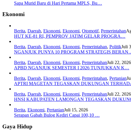
Sapa Murid Baru di Hari Pertama MPLS, Bu…
Ekonomi
Berita
,
Daerah
,
Ekonomi
,
Ekonomi
,
Otomotif
,
Pemerintahan
Ag
HUT KE-81 RI, PEMPROV JATIM GELAR PROGRA…
Berita
,
Daerah
,
Ekonomi
,
Ekonomi
,
Pemerintahan
,
Politik
Juli 
NGANJUK PUNYA 10 PROGRAM STRATEGIS BERAN
Berita
,
Daerah
,
Ekonomi
,
Ekonomi
,
Pemerintahan
Juli 22, 2026
APBD NGANJUK SEMESTER I 2026 TUNJUKKAN K…
Berita
,
Daerah
,
Ekonomi
,
Ekonomi
,
Pemerintahan
,
Pertanian
Ju
APTRI MAGETAN TEGASKAN DUKUNGAN TERHA
Berita
,
Daerah
,
Ekonomi
,
Ekonomi
,
Pemerintahan
Juli 22, 2026
HNSI KABUPATEN LAMONGAN TEGASKAN DUKU
Berita
,
Ekonomi
,
Pertanian
Juli 15, 2026
Serapan Gabah Bulog Kediri Capai 100,10 …
Gaya Hidup