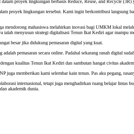
at dalam proyek lingkungan berbasis Reduce, Reuse, and Recycle (3R) 
m proyek lingkungan tersebut. Kami ingin berkontribusi langsung bagi
ga mendorong mahasiswa melahirkan inovasi bagi UMKM lokal melalui
ya ialah menyusun strategi digitalisasi Tenun Ikat Kediri agar mampu 
angat besar jika didukung pemasaran digital yang kuat.
ng adalah pemasaran secara online. Padahal sekarang ranah digital suda
dengan kualitas Tenun Ikat Kediri dan sambutan hangat civitas akade
UNP juga memberikan kami selembar kain tenun. Pas aku pegang, rasan
orasi internasional, tetapi juga menghadirkan ruang belajar lintas 
i dan akademik dunia.