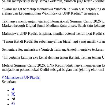
Selain memperkuat kerja sama akademik, Yuntech juga tertarik terlib
“Kami sangat berharap mahasiswa Yuntech Taiwan bisa bergabung dala
arahan dan kepemimpinan Wakil Rektor UNP Kediri,” terangnya.
Tak hanya membangun jejaring internasional, Summer Camp 2026 ju
Market through Digital Small Medium Enterprises. Salah satu fokusn
Mahasiswa UNP Kediri, Elisiana, menilai potensi Tenun Ikat Kediri s
“Tenun ikat di Kediri itu sebenarnya luar biasa, tapi yang masih kura
Sementara itu, mahasiswa Yuntech Taiwan, Angel, mengaku terkesan 
“Ini pertama kalinya aku kenal dengan tenun ikat ini. Teman-teman 
Melalui Summer Camp 2026, UNP Kediri tidak hanya memperluas kolab
menjadikan potensi lokal Kediri sebagai bagian dari jejaring ekonom
# Mahasiswa
# UNP
kediri
Sebarkan