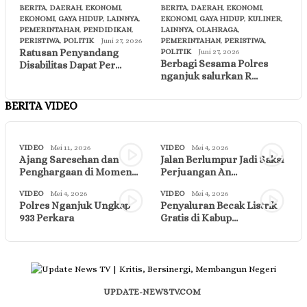
BERITA
,
DAERAH
,
EKONOMI
,
BERITA
,
DAERAH
,
EKONOMI
,
EKONOMI
,
GAYA HIDUP
,
LAINNYA
,
EKONOMI
,
GAYA HIDUP
,
KULINER
,
PEMERINTAHAN
,
PENDIDIKAN
,
LAINNYA
,
OLAHRAGA
,
PERISTIWA
,
POLITIK
Juni 27, 2026
PEMERINTAHAN
,
PERISTIWA
,
Ratusan Penyandang
POLITIK
Juni 27, 2026
Berbagi Sesama Polres
Disabilitas Dapat Per…
nganjuk salurkan R…
BERITA VIDEO
VIDEO
Mei 11, 2026
VIDEO
Mei 4, 2026
Ajang Saresehan dan
Jalan Berlumpur Jadi Saksi
Penghargaan di Momen…
Perjuangan An…
VIDEO
Mei 4, 2026
VIDEO
Mei 4, 2026
Polres Nganjuk Ungkap
Penyaluran Becak Listrik
933 Perkara
Gratis di Kabup…
UPDATE-NEWSTV.COM