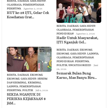
BERITA
,
DAERAH
,
GAYA HIDUP
,
OLAHRAGA
,
PEMERINTAHAN
,
PERISTIWA
Agustus 2, 2026
HUT ke-28 IJTI, Gelar Cek
Kesehatan Grat…
BERITA
,
DAERAH
,
GAYA HIDUP
,
OLAHRAGA
,
PEMERINTAHAN
,
PENDIDIKAN
Agustus 2, 2026
Hadir Untuk Masyarakat,
IJTI Nganjuk Gel…
BERITA
,
DAERAH
,
EKONOMI
,
EKONOMI
,
GAYA HIDUP
,
LAINNYA
,
OLAHRAGA
,
PEMERINTAHAN
,
PENDIDIKAN
,
PERISTIWA
,
POLITIK
,
UNCATEGORIZED
Juni
28, 2026
Semarak Bulan Bung
BERITA
,
DAERAH
,
EKONOMI
,
Karno, Mas Banyu Biru…
EKONOMI
,
GAYA HIDUP
,
HUKUM
DAN KRIMINAL
,
KRIMINAL
,
LAINNYA
,
PEMERINTAHAN
,
PERISTIWA
,
POLITIK
Juli 6, 2026
SEKDA NGANJUK DI
PERIKSA KEJAKSAAN 8
JAM…