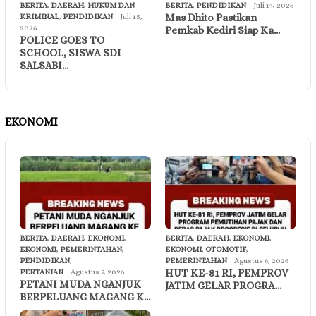
BERITA
,
DAERAH
,
HUKUM DAN
BERITA
,
PENDIDIKAN
Juli 14, 2026
Mas Dhito Pastikan
KRIMINAL
,
PENDIDIKAN
Juli 15,
2026
Pemkab Kediri Siap Ka…
POLICE GOES TO
SCHOOL, SISWA SDI
SALSABI…
EKONOMI
BERITA
,
DAERAH
,
EKONOMI
,
BERITA
,
DAERAH
,
EKONOMI
,
EKONOMI
,
PEMERINTAHAN
,
EKONOMI
,
OTOMOTIF
,
PENDIDIKAN
,
PEMERINTAHAN
Agustus 6, 2026
HUT KE-81 RI, PEMPROV
PERTANIAN
Agustus 7, 2026
PETANI MUDA NGANJUK
JATIM GELAR PROGRA…
BERPELUANG MAGANG K…