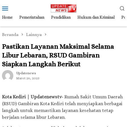
Loncat
Menu
ke
Mobile
konten
Home
Pemerintahan
Pendidikan
Hukum dan Kriminal
Pol
Beranda
Lainnya
Pastikan Layanan Maksimal Selama
Libur Lebaran, RSUD Gambiran
Siapkan Langkah Berikut
Updatenews
Maret 26, 2025
Kota Kediri | Updatenewstv-
Rumah Sakit Umum Daerah
(RSUD) Gambiran Kota Kediri telah menyiapkan berbagai
langkah untuk memastikan layanan kesehatan tetap
berjalan selama libur Lebaran.