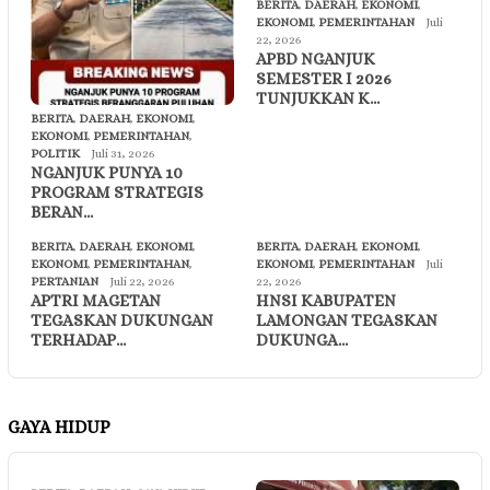
BERITA
,
DAERAH
,
EKONOMI
,
EKONOMI
,
PEMERINTAHAN
Juli
22, 2026
APBD NGANJUK
SEMESTER I 2026
TUNJUKKAN K…
BERITA
,
DAERAH
,
EKONOMI
,
EKONOMI
,
PEMERINTAHAN
,
POLITIK
Juli 31, 2026
NGANJUK PUNYA 10
PROGRAM STRATEGIS
BERAN…
BERITA
,
DAERAH
,
EKONOMI
,
BERITA
,
DAERAH
,
EKONOMI
,
EKONOMI
,
PEMERINTAHAN
,
EKONOMI
,
PEMERINTAHAN
Juli
PERTANIAN
Juli 22, 2026
22, 2026
APTRI MAGETAN
HNSI KABUPATEN
TEGASKAN DUKUNGAN
LAMONGAN TEGASKAN
TERHADAP…
DUKUNGA…
GAYA HIDUP