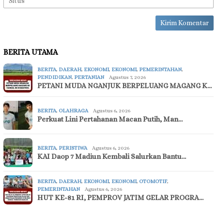
BERITA UTAMA
BERITA
,
DAERAH
,
EKONOMI
,
EKONOMI
,
PEMERINTAHAN
,
PENDIDIKAN
,
PERTANIAN
Agustus 7, 2026
PETANI MUDA NGANJUK BERPELUANG MAGANG K…
BERITA
,
OLAHRAGA
Agustus 6, 2026
Perkuat Lini Pertahanan Macan Putih, Man…
BERITA
,
PERISTIWA
Agustus 6, 2026
KAI Daop 7 Madiun Kembali Salurkan Bantu…
BERITA
,
DAERAH
,
EKONOMI
,
EKONOMI
,
OTOMOTIF
,
PEMERINTAHAN
Agustus 6, 2026
HUT KE-81 RI, PEMPROV JATIM GELAR PROGRA…