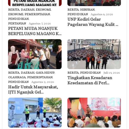
BERITA
,
DAERAH
,
EKONOMI
,
BERITA
,
HIBURAN
,
EKONOMI
,
PEMERINTAHAN
,
PENDIDIKAN
Agustus 6, 2026
UNP Kediri Gelar
PENDIDIKAN
,
PERTANIAN
Agustus 7, 2026
Pagelaran Wayang Kulit …
PETANI MUDA NGANJUK
BERPELUANG MAGANG K…
BERITA
,
DAERAH
,
GAYA HIDUP
,
BERITA
,
PENDIDIKAN
Juli 19, 2026
Tingkatkan Kesadaran
OLAHRAGA
,
PEMERINTAHAN
,
PENDIDIKAN
Agustus 2, 2026
Keselamatan di Perl…
Hadir Untuk Masyarakat,
IJTI Nganjuk Gel…