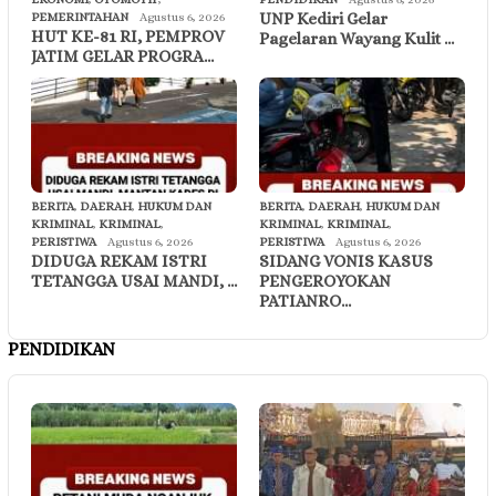
UNP Kediri Gelar
PEMERINTAHAN
Agustus 6, 2026
HUT KE-81 RI, PEMPROV
Pagelaran Wayang Kulit …
JATIM GELAR PROGRA…
BERITA
,
DAERAH
,
HUKUM DAN
BERITA
,
DAERAH
,
HUKUM DAN
KRIMINAL
,
KRIMINAL
,
KRIMINAL
,
KRIMINAL
,
PERISTIWA
Agustus 6, 2026
PERISTIWA
Agustus 6, 2026
DIDUGA REKAM ISTRI
SIDANG VONIS KASUS
TETANGGA USAI MANDI, …
PENGEROYOKAN
PATIANRO…
PENDIDIKAN