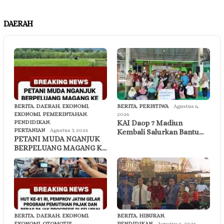
DAERAH
BERITA
,
DAERAH
,
EKONOMI
,
BERITA
,
PERISTIWA
Agustus 6,
EKONOMI
,
PEMERINTAHAN
,
2026
KAI Daop 7 Madiun
PENDIDIKAN
,
PERTANIAN
Agustus 7, 2026
Kembali Salurkan Bantu…
PETANI MUDA NGANJUK
BERPELUANG MAGANG K…
BERITA
,
DAERAH
,
EKONOMI
,
BERITA
,
HIBURAN
,
EKONOMI
,
OTOMOTIF
,
PENDIDIKAN
Agustus 6, 2026