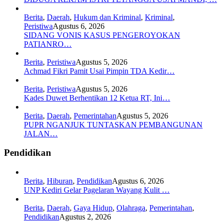
Berita
,
Daerah
,
Hukum dan Kriminal
,
Kriminal
,
Peristiwa
Agustus 6, 2026
SIDANG VONIS KASUS PENGEROYOKAN
PATIANRO…
Berita
,
Peristiwa
Agustus 5, 2026
Achmad Fikri Pamit Usai Pimpin TDA Kedir…
Berita
,
Peristiwa
Agustus 5, 2026
Kades Duwet Berhentikan 12 Ketua RT, Ini…
Berita
,
Daerah
,
Pemerintahan
Agustus 5, 2026
PUPR NGANJUK TUNTASKAN PEMBANGUNAN
JALAN…
Pendidikan
Berita
,
Hiburan
,
Pendidikan
Agustus 6, 2026
UNP Kediri Gelar Pagelaran Wayang Kulit …
Berita
,
Daerah
,
Gaya Hidup
,
Olahraga
,
Pemerintahan
,
Pendidikan
Agustus 2, 2026