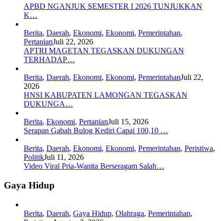
APBD NGANJUK SEMESTER I 2026 TUNJUKKAN
K…
Berita
,
Daerah
,
Ekonomi
,
Ekonomi
,
Pemerintahan
,
Pertanian
Juli 22, 2026
APTRI MAGETAN TEGASKAN DUKUNGAN
TERHADAP…
Berita
,
Daerah
,
Ekonomi
,
Ekonomi
,
Pemerintahan
Juli 22,
2026
HNSI KABUPATEN LAMONGAN TEGASKAN
DUKUNGA…
Berita
,
Ekonomi
,
Pertanian
Juli 15, 2026
Serapan Gabah Bulog Kediri Capai 100,10 …
Berita
,
Daerah
,
Ekonomi
,
Ekonomi
,
Pemerintahan
,
Peristiwa
,
Politik
Juli 11, 2026
Video Viral Pria-Wanita Berseragam Salah…
Gaya Hidup
Berita
,
Daerah
,
Gaya Hidup
,
Olahraga
,
Pemerintahan
,