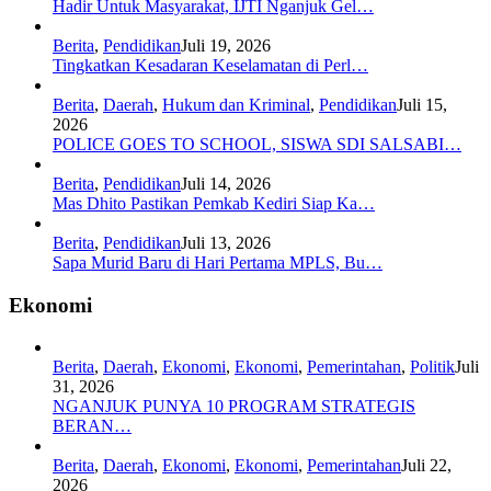
Hadir Untuk Masyarakat, IJTI Nganjuk Gel…
Berita
,
Pendidikan
Juli 19, 2026
Tingkatkan Kesadaran Keselamatan di Perl…
Berita
,
Daerah
,
Hukum dan Kriminal
,
Pendidikan
Juli 15,
2026
POLICE GOES TO SCHOOL, SISWA SDI SALSABI…
Berita
,
Pendidikan
Juli 14, 2026
Mas Dhito Pastikan Pemkab Kediri Siap Ka…
Berita
,
Pendidikan
Juli 13, 2026
Sapa Murid Baru di Hari Pertama MPLS, Bu…
Ekonomi
Berita
,
Daerah
,
Ekonomi
,
Ekonomi
,
Pemerintahan
,
Politik
Juli
31, 2026
NGANJUK PUNYA 10 PROGRAM STRATEGIS
BERAN…
Berita
,
Daerah
,
Ekonomi
,
Ekonomi
,
Pemerintahan
Juli 22,
2026