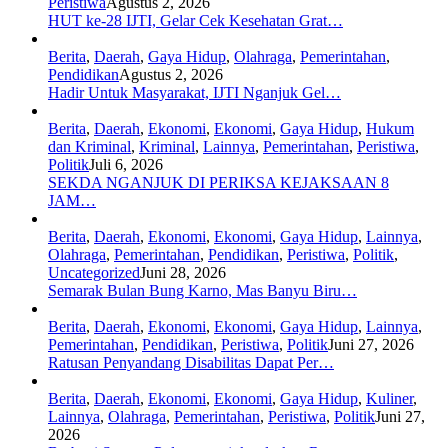
Peristiwa
Agustus 2, 2026
HUT ke-28 IJTI, Gelar Cek Kesehatan Grat…
Berita
,
Daerah
,
Gaya Hidup
,
Olahraga
,
Pemerintahan
,
Pendidikan
Agustus 2, 2026
Hadir Untuk Masyarakat, IJTI Nganjuk Gel…
Berita
,
Daerah
,
Ekonomi
,
Ekonomi
,
Gaya Hidup
,
Hukum
dan Kriminal
,
Kriminal
,
Lainnya
,
Pemerintahan
,
Peristiwa
,
Politik
Juli 6, 2026
SEKDA NGANJUK DI PERIKSA KEJAKSAAN 8
JAM…
Berita
,
Daerah
,
Ekonomi
,
Ekonomi
,
Gaya Hidup
,
Lainnya
,
Olahraga
,
Pemerintahan
,
Pendidikan
,
Peristiwa
,
Politik
,
Uncategorized
Juni 28, 2026
Semarak Bulan Bung Karno, Mas Banyu Biru…
Berita
,
Daerah
,
Ekonomi
,
Ekonomi
,
Gaya Hidup
,
Lainnya
,
Pemerintahan
,
Pendidikan
,
Peristiwa
,
Politik
Juni 27, 2026
Ratusan Penyandang Disabilitas Dapat Per…
Berita
,
Daerah
,
Ekonomi
,
Ekonomi
,
Gaya Hidup
,
Kuliner
,
Lainnya
,
Olahraga
,
Pemerintahan
,
Peristiwa
,
Politik
Juni 27,
2026