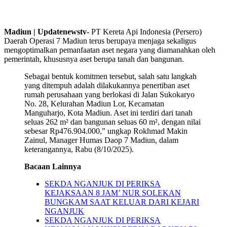
Madiun | Updatenewstv-
PT Kereta Api Indonesia (Persero)
Daerah Operasi 7 Madiun terus berupaya menjaga sekaligus
mengoptimalkan pemanfaatan aset negara yang diamanahkan oleh
pemerintah, khususnya aset berupa tanah dan bangunan.
Sebagai bentuk komitmen tersebut, salah satu langkah
yang ditempuh adalah dilakukannya penertiban aset
rumah perusahaan yang berlokasi di Jalan Sukokaryo
No. 28, Kelurahan Madiun Lor, Kecamatan
Manguharjo, Kota Madiun. Aset ini terdiri dari tanah
seluas 262 m² dan bangunan seluas 60 m², dengan nilai
sebesar Rp476.904.000,” ungkap Rokhmad Makin
Zainul, Manager Humas Daop 7 Madiun, dalam
keterangannya, Rabu (8/10/2025).
Bacaan Lainnya
SEKDA NGANJUK DI PERIKSA
KEJAKSAAN 8 JAM’ NUR SOLEKAN
BUNGKAM SAAT KELUAR DARI KEJARI
NGANJUK
SEKDA NGANJUK DI PERIKSA