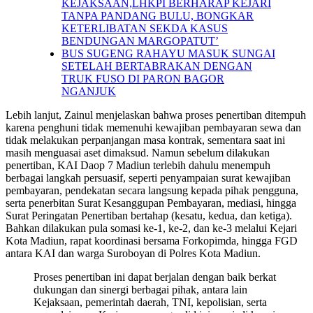
KEJAKSAAN,LHKPI BERHARAP KEJARI
TANPA PANDANG BULU, BONGKAR
KETERLIBATAN SEKDA KASUS
BENDUNGAN MARGOPATUT’
BUS SUGENG RAHAYU MASUK SUNGAI
SETELAH BERTABRAKAN DENGAN
TRUK FUSO DI PARON BAGOR
NGANJUK
Lebih lanjut, Zainul menjelaskan bahwa proses penertiban ditempuh
karena penghuni tidak memenuhi kewajiban pembayaran sewa dan
tidak melakukan perpanjangan masa kontrak, sementara saat ini
masih menguasai aset dimaksud. Namun sebelum dilakukan
penertiban, KAI Daop 7 Madiun terlebih dahulu menempuh
berbagai langkah persuasif, seperti penyampaian surat kewajiban
pembayaran, pendekatan secara langsung kepada pihak pengguna,
serta penerbitan Surat Kesanggupan Pembayaran, mediasi, hingga
Surat Peringatan Penertiban bertahap (kesatu, kedua, dan ketiga).
Bahkan dilakukan pula somasi ke-1, ke-2, dan ke-3 melalui Kejari
Kota Madiun, rapat koordinasi bersama Forkopimda, hingga FGD
antara KAI dan warga Suroboyan di Polres Kota Madiun.
Proses penertiban ini dapat berjalan dengan baik berkat
dukungan dan sinergi berbagai pihak, antara lain
Kejaksaan, pemerintah daerah, TNI, kepolisian, serta