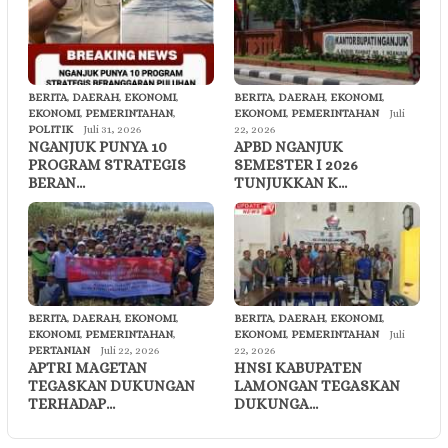
BERITA
,
DAERAH
,
EKONOMI
,
BERITA
,
DAERAH
,
EKONOMI
,
EKONOMI
,
PEMERINTAHAN
,
EKONOMI
,
PEMERINTAHAN
Juli
POLITIK
Juli 31, 2026
22, 2026
NGANJUK PUNYA 10
APBD NGANJUK
PROGRAM STRATEGIS
SEMESTER I 2026
BERAN…
TUNJUKKAN K…
BERITA
,
DAERAH
,
EKONOMI
,
BERITA
,
DAERAH
,
EKONOMI
,
EKONOMI
,
PEMERINTAHAN
,
EKONOMI
,
PEMERINTAHAN
Juli
PERTANIAN
Juli 22, 2026
22, 2026
APTRI MAGETAN
HNSI KABUPATEN
TEGASKAN DUKUNGAN
LAMONGAN TEGASKAN
TERHADAP…
DUKUNGA…