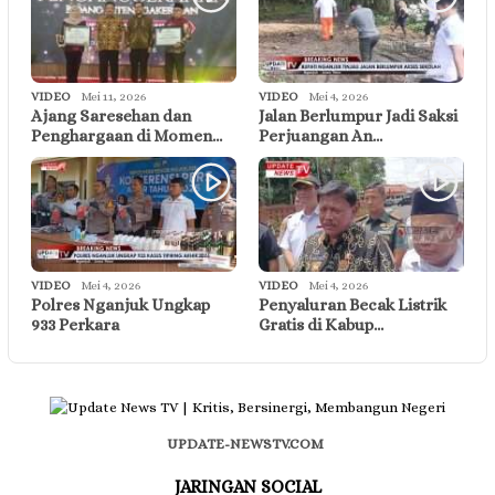
VIDEO
Mei 11, 2026
VIDEO
Mei 4, 2026
Ajang Saresehan dan
Jalan Berlumpur Jadi Saksi
Penghargaan di Momen…
Perjuangan An…
VIDEO
Mei 4, 2026
VIDEO
Mei 4, 2026
Polres Nganjuk Ungkap
Penyaluran Becak Listrik
933 Perkara
Gratis di Kabup…
UPDATE-NEWSTV.COM
JARINGAN SOCIAL