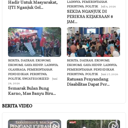
Hadir Untuk Masyarakat,
LAINNYA
,
PEMERINTAHAN
,
PERISTIWA
,
POLITIK
Juli 6, 2026
IJTI Nganjuk Gel…
SEKDA NGANJUK DI
PERIKSA KEJAKSAAN 8
JAM…
BERITA
,
DAERAH
,
EKONOMI
,
BERITA
,
DAERAH
,
EKONOMI
,
EKONOMI
,
GAYA HIDUP
,
LAINNYA
,
EKONOMI
,
GAYA HIDUP
,
LAINNYA
,
OLAHRAGA
,
PEMERINTAHAN
,
PEMERINTAHAN
,
PENDIDIKAN
,
PENDIDIKAN
,
PERISTIWA
,
PERISTIWA
,
POLITIK
Juni 27, 2026
Ratusan Penyandang
POLITIK
,
UNCATEGORIZED
Juni
28, 2026
Disabilitas Dapat Per…
Semarak Bulan Bung
Karno, Mas Banyu Biru…
BERITA VIDEO