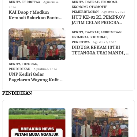
BERITA
,
PERISTIWA
Agustus 6,
BERITA
,
DAERAH
,
EKONOMI
,
2026
EKONOMI
,
OTOMOTIF
,
KAI Daop 7 Madiun
PEMERINTAHAN
Agustus 6, 2026
HUT KE-81 RI, PEMPROV
Kembali Salurkan Bantu…
JATIM GELAR PROGRA…
BERITA
,
DAERAH
,
HUKUM DAN
KRIMINAL
,
KRIMINAL
,
PERISTIWA
Agustus 6, 2026
DIDUGA REKAM ISTRI
TETANGGA USAI MANDI, …
BERITA
,
HIBURAN
,
PENDIDIKAN
Agustus 6, 2026
UNP Kediri Gelar
Pagelaran Wayang Kulit …
PENDIDIKAN