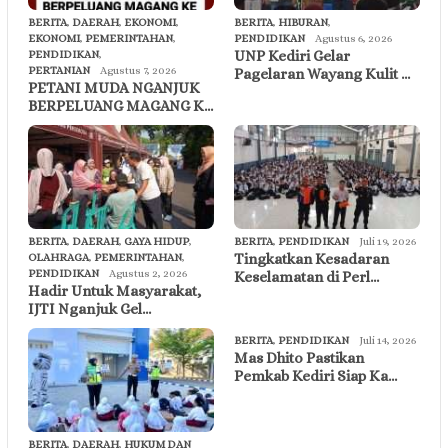
BERITA
,
DAERAH
,
EKONOMI
,
BERITA
,
HIBURAN
,
EKONOMI
,
PEMERINTAHAN
,
PENDIDIKAN
Agustus 6, 2026
UNP Kediri Gelar
PENDIDIKAN
,
PERTANIAN
Agustus 7, 2026
Pagelaran Wayang Kulit …
PETANI MUDA NGANJUK
BERPELUANG MAGANG K…
BERITA
,
DAERAH
,
GAYA HIDUP
,
BERITA
,
PENDIDIKAN
Juli 19, 2026
Tingkatkan Kesadaran
OLAHRAGA
,
PEMERINTAHAN
,
PENDIDIKAN
Agustus 2, 2026
Keselamatan di Perl…
Hadir Untuk Masyarakat,
IJTI Nganjuk Gel…
BERITA
,
PENDIDIKAN
Juli 14, 2026
Mas Dhito Pastikan
Pemkab Kediri Siap Ka…
BERITA
,
DAERAH
,
HUKUM DAN