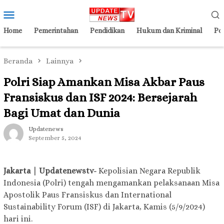
Loncat
Menu
ke
Mobile
konten
Home
Pemerintahan
Pendidikan
Hukum dan Kriminal
Pol
Beranda
Lainnya
Polri Siap Amankan Misa Akbar Paus
Fransiskus dan ISF 2024: Bersejarah
Bagi Umat dan Dunia
Updatenews
September 5, 2024
Jakarta | Updatenewstv-
Kepolisian Negara Republik
Indonesia (Polri) tengah mengamankan pelaksanaan Misa
Apostolik Paus Fransiskus dan International
Sustainability Forum (ISF) di Jakarta, Kamis (5/9/2024)
hari ini.